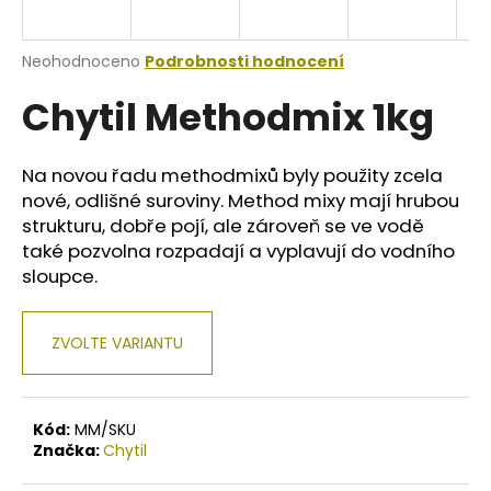
a
j
Průměrné
Neohodnoceno
Podrobnosti hodnocení
í
hodnocení
Chytil Methodmix 1kg
produktu
t
je
?
0,0
z
Na novou řadu methodmixů byly použity zcela
5
nové, odlišné suroviny. Method mixy mají hrubou
hvězdiček.
strukturu, dobře pojí, ale zároveň se ve vodě
také pozvolna rozpadají a vyplavují do vodního
HLEDAT
sloupce.
ZVOLTE VARIANTU
D
o
p
o
Kód:
MM/SKU
r
Značka:
Chytil
u