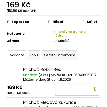
č
169 Kč
u
j
150,89 Kč bez DPH
Měrná
e
cena:
m
Zeptat se
Hlídat
Sdílet
e
Krmení, živé a umělé
Kategorie
:
nástrahy
KAMATSU
Záruka
:
24 Měsíců
JIGOVÁ
HLAVA
S
Varianty
Popis
Ostatní informace
NÁLITKEM
25G
18
Příchuť: Robin Red
Kč
Skladem
(3 ks)
| MM/ROB
EAN:
8594160511817
Můžeme doručit do:
11.8.2026
169 Kč
DO
150,89 Kč bez DPH
KOŠ
Příchuť: Medová kukuřice