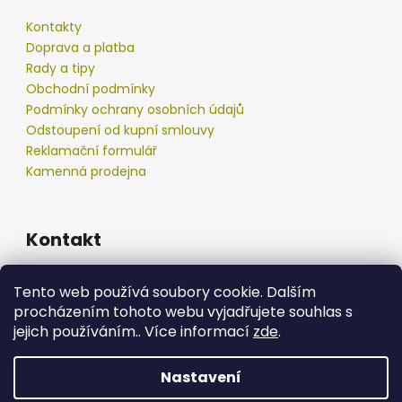
Kontakty
Doprava a platba
Rady a tipy
Obchodní podmínky
Podmínky ochrany osobních údajů
Odstoupení od kupní smlouvy
Reklamační formulář
Kamenná prodejna
Kontakt
info
@
podberak.cz
Tento web používá soubory cookie. Dalším
777 192 550
procházením tohoto webu vyjadřujete souhlas s
777 192 550
jejich používáním.. Více informací
zde
.
Nastavení
Vytvořil Shoptet