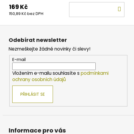
169 Kč
DO
150,89 Kč bez DPH
KOŠ
Z
á
Odebírat newsletter
p
Nezmeškejte žádné novinky či slevy!
a
t
E-mail
í
Vložením e-mailu souhlasíte s
podmínkami
ochrany osobních údajů
PŘIHLÁSIT SE
Informace pro vás