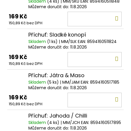
Skladem
(4 ks)
| MM/SKU
EAN:
8594160511848
Můžeme doručit do:
11.8.2026
169 Kč
DO
150,89 Kč bez DPH
KOŠ
Příchuť: Sladké konopí
Skladem
(1 ks)
| MM/SLK
EAN:
8594160511824
Můžeme doručit do:
11.8.2026
169 Kč
DO
150,89 Kč bez DPH
KOŠ
Příchuť: Játra & Maso
Skladem
(5 ks)
| MM/JAM
EAN:
8594160517185
Můžeme doručit do:
11.8.2026
169 Kč
DO
150,89 Kč bez DPH
KOŠ
Příchuť: Jahoda / Chilli
Skladem
(4 ks)
| MM/JCH
EAN:
8594160517895
Můžeme doručit do:
11.8.2026