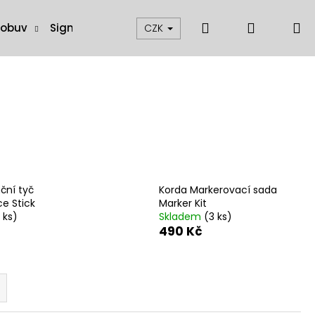
Hledat
Přihláše
N
 obuv
Signalizátory, swingery a čihátka
Muškaření
CZK
k
ční tyč
Korda Markerovací sada
ce Stick
Marker Kit
 ks)
Skladem
(3 ks)
490 Kč