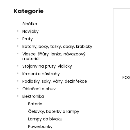
e
l
Přeskočit
a
V
kategorie
Kategorie
n
j
ý
í
í
p
čihátka
p
t
i
Navijáky
r
?
s
Pruty
o
p
Batohy, boxy, tašky, obaly, krabičky
d
r
Vlasce, šňůry, lanka, návazcový
u
materiál
o
k
Stojany na pruty, vidličky
d
HLEDAT
t
Krmení a nástrahy
u
FOX
ů
Podložky, saky, váhy, dezinfekce
k
Oblečení a obuv
t
D
Elektronika
ů
o
Baterie
p
o
Čelovky, baterky a lampy
r
Lampy do bivaku
u
Powerbanky