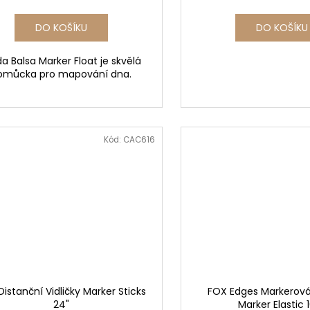
DO KOŠÍKU
DO KOŠÍKU
a Balsa Marker Float je skvělá
omůcka pro mapování dna.
Kód:
CAC616
istanční Vidličky Marker Sticks
FOX Edges Markerov
24"
Marker Elastic