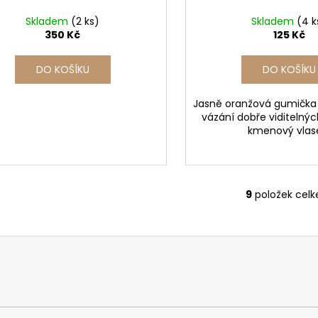
Skladem
(2 ks)
Skladem
(4 k
350 Kč
125 Kč
DO KOŠÍKU
DO KOŠÍKU
Jasně oranžová gumička
vázání dobře viditelný
kmenový vlas
9
položek cel
O
v
l
á
d
a
c
í