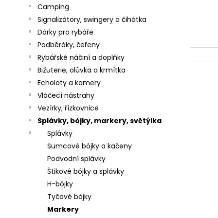
č
Camping
u
Signalizátory, swingery a čihátka
j
e
Dárky pro rybáře
m
Podběráky, čeřeny
e
Rybářské náčiní a doplňky
Bižuterie, olůvka a krmítka
Echoloty a kamery
SURETTI
Vláčecí nástrahy
PRŮBĚŽNÉ
Vezírky, řízkovnice
OLOVO
KOULE
Splávky, bójky, markery, světýlka
1,2G
Splávky
-
40G
Sumcové bójky a kačeny
4
Podvodní splávky
Kč
Štikové bójky a splávky
KAMATSU
H-bójky
KAPROVÝ
Tyčové bójky
NÁVAZEC
PRO
Markery
CARP