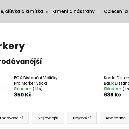
ie, olůvka a krmítka
Krmení a nástrahy
Oblečení a
rkery
rodávanější
FOX Distanční Vidličky
Korda Distan
Pro Marker Sticks
Basix Distan
Skladem
(1 ks)
Skladem
(>5
850 Kč
689 Kč
rodávanější
Nejlevnější
Nejdražší
Abecedně