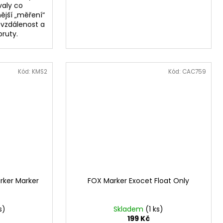
aly co
ější „měření“
 vzdálenost a
pruty.
Kód:
KMS2
Kód:
CAC759
rker Marker
FOX Marker Exocet Float Only
s)
Skladem
(1 ks)
199 Kč