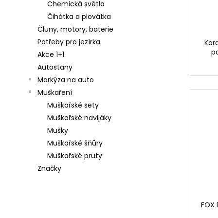
Chemická světla
LEADER
Následující
KAYO
Čihátka a plovátka
HEAVY
Čluny, motory, baterie
CARP
25CM
Potřeby pro jezírka
Kord
25LBS
p
Akce 1+1
59
Autostany
Kč
Markýza na auto
SAVAGE
Muškaření
GEAR
100%
Muškařské sety
SOFT
Muškařské navijáky
FLUOROCARBON
0,17MM
Mušky
-
0,49MM
Muškařské šňůry
50M
Muškařské pruty
199
Značky
Kč
FOX D