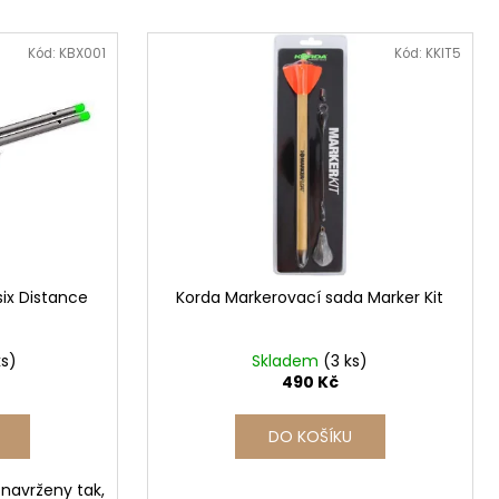
Kód:
KBX001
Kód:
KKIT5
six Distance
Korda Markerovací sada Marker Kit
ks)
Skladem
(3 ks)
490 Kč
DO KOŠÍKU
 navrženy tak,