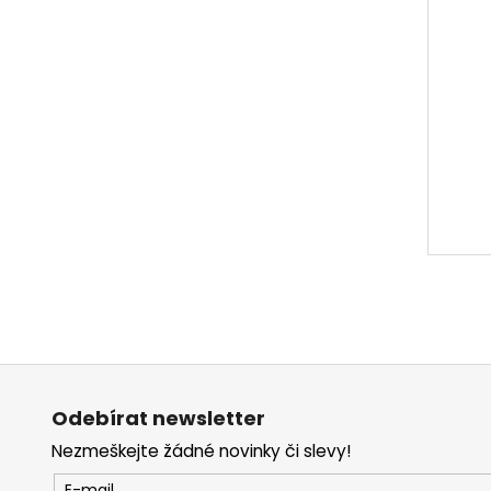
Z
á
Odebírat newsletter
p
Nezmeškejte žádné novinky či slevy!
a
E-mail