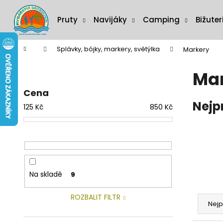
K
Přejít
na
o
Pruty
Navijáky
Camping
Bižuter
obsah
Zpět
Zpět
š
do
do
í
Domů
Splávky, bójky, markery, světýlka
Markery
C
k
obchodu
obchodu
P
o
Ma
o
p
s
o
Cena
t
Nejp
t
125
Kč
850
Kč
r
ř
a
e
n
b
n
u
í
j
Na skladě
9
p
e
Ř
a
t
ROZBALIT FILTR
a
n
Nejp
e
z
e
n