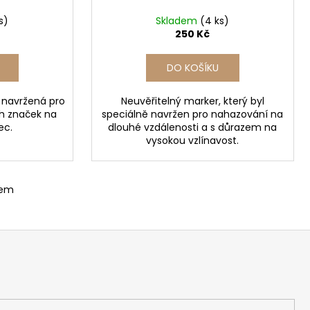
s)
Skladem
(4 ks)
250 Kč
DO KOŠÍKU
 navržená pro
Neuvěřitelný marker, který byl
ch značek na
speciálně navržen pro nahazování na
ec.
dlouhé vzdálenosti a s důrazem na
vysokou vzlínavost.
kem