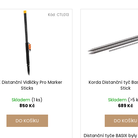
Kód:
CTL013
 Distanční Vidličky Pro Marker
Korda Distanční tyč Ba
Sticks
Stick
Skladem
(1 ks)
Skladem
(>5 
850 Kč
689 Kč
DO KOŠÍKU
DO KOŠÍKU
Distanční tyče BASIX byly