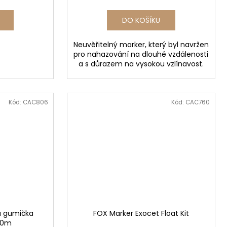
DO KOŠÍKU
Neuvěřitelný marker, který byl navržen
pro nahazování na dlouhé vzdálenosti
a s důrazem na vysokou vzlínavost.
Kód:
CAC806
Kód:
CAC760
á gumička
FOX Marker Exocet Float Kit
 10m