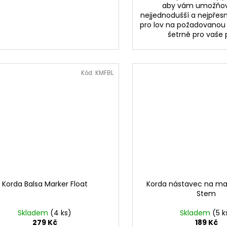
aby vám umožňov
nejjednodušší a nejpřesn
pro lov na požadovanou
šetrně pro vaše 
Kód:
KMFBL
Korda Balsa Marker Float
Korda nástavec na ma
Stem
Skladem
(4 ks)
Skladem
(5 k
279 Kč
189 Kč