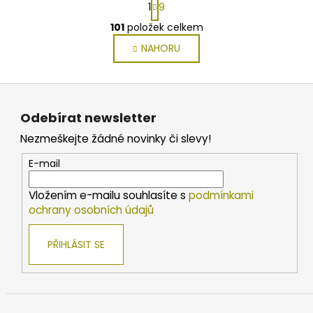
1
9
t
O
r
101
položek celkem
v
á
NAHORU
l
n
k
á
o
d
Z
v
a
á
á
c
Odebírat newsletter
n
p
í
í
Nezmeškejte žádné novinky či slevy!
p
a
r
t
E-mail
v
í
k
Vložením e-mailu souhlasíte s
podmínkami
y
ochrany osobních údajů
v
ý
PŘIHLÁSIT SE
p
i
s
u