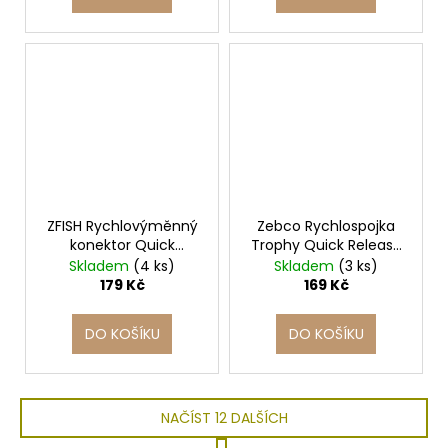
ZFISH Rychlovýměnný
Zebco Rychlospojka
konektor Quick
Trophy Quick Release
Release 2ks
Adaptors 2ks
Skladem
(4 ks)
Skladem
(3 ks)
179 Kč
169 Kč
DO KOŠÍKU
DO KOŠÍKU
NAČÍST 12 DALŠÍCH
S