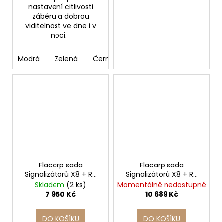
nastavení citlivosti
záběru a dobrou
viditelnost ve dne i v
noci.
Modrá
Zelená
Černá
Červená
Oranžová
Flacarp sada
Flacarp sada
Signalizátorů X8 + RX
Signalizátorů X8 + RX
2+1 Šedá Granit
3+1 Šedá Granit
Skladem
(2 ks)
Momentálně nedostupné
7 950 Kč
10 689 Kč
DO KOŠÍKU
DO KOŠÍKU