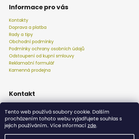
Informace pro vás
Kontakty
Doprava a platba
Rady a tipy
Obchodní podmínky
Podmínky ochrany osobních údajů
Odstoupení od kupní smlouvy
Reklamační formulář
Kamenná prodejna
Kontakt
info
@
podberak.cz
Tento web používá soubory cookie. Dalším
777 192 550
procházením tohoto webu vyjadřujete souhlas s
777 192 550
jejich používáním.. Více informací
zde
.