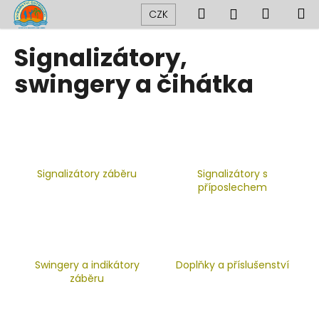
K
Přejít
Hledat
Nákup
M
Přihlášení
CZK
na
o
obsah
Zpět
Zpět
košík
š
Signalizátory,
í
C
swingery a čihátka
k
o
p
o
t
ř
Signalizátory záběru
Signalizátory s
e
příposlechem
b
u
j
e
Swingery a indikátory
Doplňky a příslušenství
t
záběru
e
n