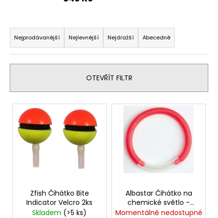
č
u
j
Ř
e
a
Nejprodávanější
Nejlevnější
Nejdražší
Abecedně
m
z
e
e
n
OTEVŘÍT FILTR
SURETTI
í
ZÁVĚSNÉ
OLOVO
p
V
VĚNEC
r
S
ý
OČKEM
o
p
A
d
OBRATLÍKEM
i
100G
u
s
-
k
250G
p
t
43
r
Kč
ů
o
Zfish Čihátko Bite
Albastar Čihátko na
Indicator Velcro 2ks
chemické světlo -
d
kroužek 2ks
Skladem
(>5 ks)
Momentálně nedostupné