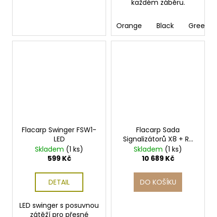
každém záběru.
Orange
Black
Green
Flacarp Swinger FSW1-
Flacarp Sada
LED
Signalizátorů X8 + RX
3+1 Khaki
Skladem
(1 ks)
Skladem
(1 ks)
599 Kč
10 689 Kč
DETAIL
DO KOŠÍKU
LED swinger s posuvnou
zátěží pro přesné