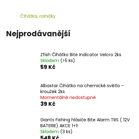
a
j
Číhátka, rolničky
í
t
Nejprodávanější
?
Zfish Čihátko Bite Indicator Velcro 2ks
Skladem
(>5 ks)
59 Kč
HLEDAT
Albastar Čihátko na chemické světlo -
kroužek 2ks
Momentálně nedostupné
D
39 Kč
o
p
o
Giants Fishing hlásiče Bite Alarm TRS ( 12V
r
BATERIE) AKCE 1+1!
Skladem
(3 ks)
u
548 Kč