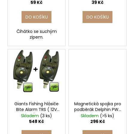
u
59 Kč
39 Kč
k
t
DO KOŠÍKU
DO KOŠÍKU
ů
Čihátko se suchým
zipem.
Giants Fishing hlásiče
Magnetická spojka pro
Bite Alarm TRS ( 12V
podběrák Delphin PWR
BATERIE) AKCE 1+1!
3.5kg
Skladem
(3 ks)
Skladem
(>5 ks)
548 Kč
296 Kč