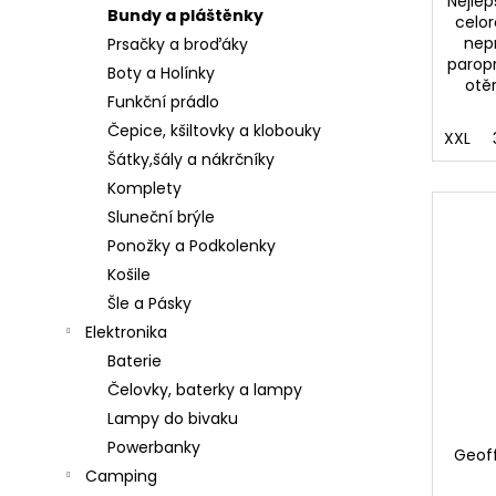
č
Nejlep
Bundy a pláštěnky
celor
u
nep
Prsačky a broďáky
j
parop
e
Boty a Holínky
otě
m
Funkční prádlo
e
Čepice, kšiltovky a klobouky
XXL
Šátky,šály a nákrčníky
Komplety
GAMAKATSU
Sluneční brýle
VLASEC
Ponožky a Podkolenky
SUPER
G-
Košile
LINE
Šle a Pásky
FLEX
0,18MM
Elektronika
-
Baterie
0,33MM
(1M
Čelovky, baterky a lampy
-
5000M)
Lampy do bivaku
Powerbanky
0,75
Geof
Kč
Camping