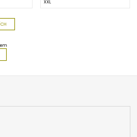
XXL
ÍCH
kem