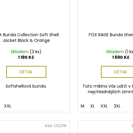
 Bunda Collection Soft Shell
FOX RAGE Bunda She
Jacket Black & Orange
Skladem
(3 ks)
Skladem
(1 k
1 190 Kč
1 690 Kč
DETAIL
DETAIL
Softshellová bunda.
Tato mikina Vás udrží v 
nejchladnějších zimn
XXL
M
XL
XXL
3XL
Kód:
CCL276