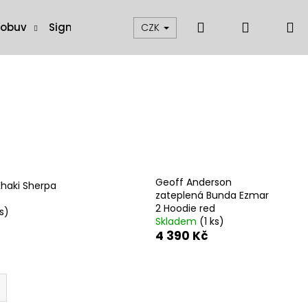
Hledat
Přihláše
N
 obuv
Signalizátory, swingery a čihátka
Muškaření
CZK
k
Geoff Anderson
haki Sherpa
zateplená Bunda Ezmar
2 Hoodie red
ks)
Skladem
(1 ks)
4 390 Kč