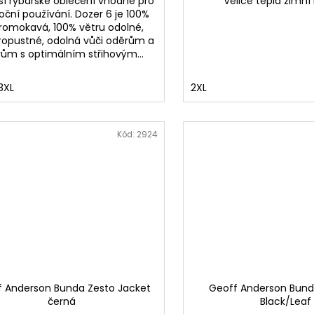
ší rybářské oblečení vhodné pro
Velice teplá zimní
oční používání. Dozer 6 je 100%
romokavá, 100% větru odolné,
ropustné, odolná vůči oděrům a
rům s optimálním střihovým...
3XL
2XL
Kód:
2924
f Anderson Bunda Zesto Jacket
Geoff Anderson Bund
černá
Black/Leaf