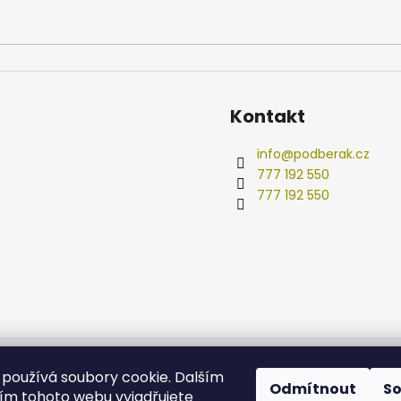
p
i
s
u
Kontakt
info
@
podberak.cz
777 192 550
777 192 550
používá soubory cookie. Dalším
Odmítnout
S
m tohoto webu vyjadřujete