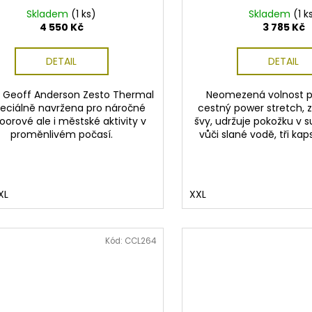
Skladem
(1 ks)
Skladem
(1 k
4 550 Kč
3 785 Kč
DETAIL
DETAIL
 Geoff Anderson Zesto Thermal
Neomezená volnost p
peciálně navržena pro náročné
cestný power stretch, 
oorové ale i městské aktivity v
švy, udržuje pokožku v 
proměnlivém počasí.
vůči slané vodě, tři kap
XL
XXL
Kód:
CCL264