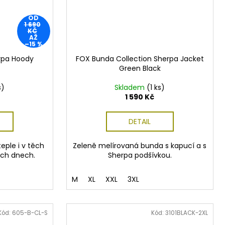
OD
1 690
KČ
AŽ
–15 %
rpa Hoody
FOX Bunda Collection Sherpa Jacket
Green Black
s)
Skladem
(1 ks)
1 590 Kč
DETAIL
teple i v těch
Zeleně melírovaná bunda s kapucí a s
ích dnech.
Sherpa podšívkou.
M
XL
XXL
3XL
Kód:
605-B-CL-S
Kód:
3101BLACK-2XL