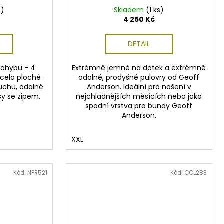
s)
Skladem
(1 ks)
4 250 Kč
DETAIL
ohybu - 4
Extrémně jemné na dotek a extrémně
zcela ploché
odolné, prodyšné pulovry od Geoff
suchu, odolné
Anderson. Ideální pro nošení v
sy se zipem.
nejchladnějších měsících nebo jako
spodní vrstva pro bundy Geoff
Anderson.
XXL
Kód:
NPR521
Kód:
CCL283