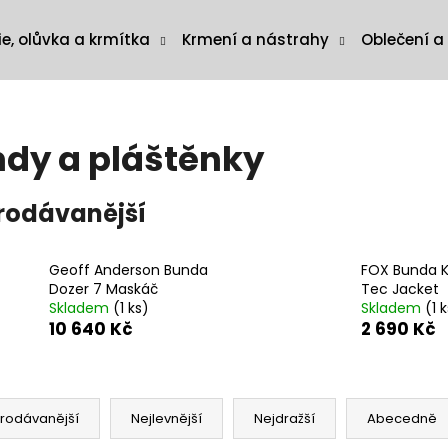
ie, olůvka a krmítka
Krmení a nástrahy
Oblečení a
dy a pláštěnky
rodávanější
Geoff Anderson Bunda
FOX Bunda K
Dozer 7 Maskáč
Tec Jacket
Skladem
(1 ks)
Skladem
(1 
10 640 Kč
2 690 Kč
rodávanější
Nejlevnější
Nejdražší
Abecedně