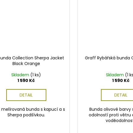
unda Collection Sherpa Jacket
Graff Rybářská bunda 
Black Orange
Skladem
(1 ks)
Skladem
(1 k
1 590 Kč
1 590 Kč
DETAIL
DETAIL
 melírovaná bunda s kapucí a s
Bunda olivové barvy 
Sherpa podšívkou.
odolností proti větru
voděodolnost