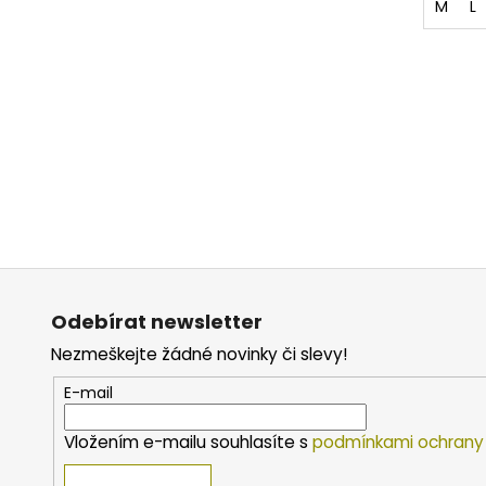
M
L
Z
á
Odebírat newsletter
p
Nezmeškejte žádné novinky či slevy!
a
t
E-mail
í
Vložením e-mailu souhlasíte s
podmínkami ochrany 