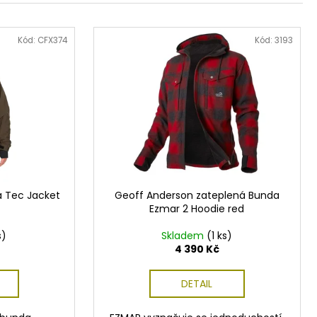
Kód:
CFX374
Kód:
3193
a Tec Jacket
Geoff Anderson zateplená Bunda
Ezmar 2 Hoodie red
s)
Skladem
(1 ks)
4 390 Kč
DETAIL