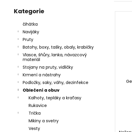
l
Přeskočit
a
e
V
kategorie
Kategorie
j
n
ý
í
í
p
čihátka
t
p
i
Navijáky
?
r
s
Pruty
o
p
Batohy, boxy, tašky, obaly, krabičky
d
r
Vlasce, šňůry, lanka, návazcový
u
materiál
o
k
Stojany na pruty, vidličky
HLEDAT
d
t
Krmení a nástrahy
u
Ge
ů
Podložky, saky, váhy, dezinfekce
k
Oblečení a obuv
D
t
Kalhoty, tepláky a kraťasy
o
ů
Rukavice
p
o
Trička
r
Mikiny a svetry
u
Vesty