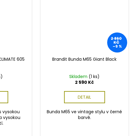
2 860
KČ
–9 %
CLIMATE 605
Brandit Bunda M65 Giant Black
s)
Skladem
(1 ks)
2 590 Kč
DETAIL
s vysokou
Bunda M65 ve vintage stylu v černé
 a vysokou
barvě.
í.