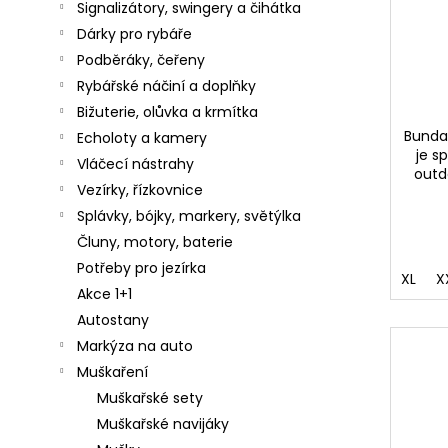
Signalizátory, swingery a čihátka
GAMAKATSU
VLASEC
Následující
Dárky pro rybáře
SUPER
Podběráky, čeřeny
G-
LINE
Rybářské náčiní a doplňky
0,18MM
-
Bižuterie, olůvka a krmítka
0,35MM
Bunda
Echoloty a kamery
(1M
je s
-
Vláčecí nástrahy
outd
5000M)
Vezírky, řízkovnice
0,75
Splávky, bójky, markery, světýlka
Kč
Čluny, motory, baterie
KAMATSU
Potřeby pro jezírka
JIGOVÁ
XL
X
HLAVA
Akce 1+1
BEZ
Autostany
NÁLITKU
4G
Markýza na auto
8
Muškaření
Kč
Muškařské sety
Muškařské navijáky