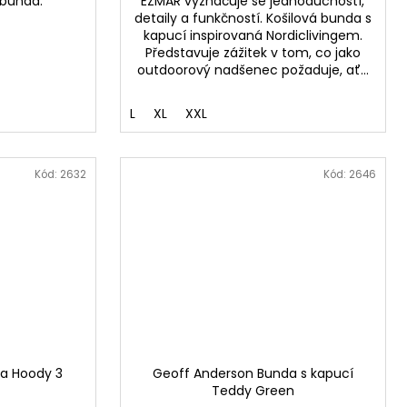
 bunda.
EZMAR vyznačuje se jednoduchostí,
detaily a funkčností. Košilová bunda s
kapucí inspirovaná Nordiclivingem.
Představuje zážitek v tom, co jako
outdoorový nadšenec požaduje, ať...
L
XL
XXL
Kód:
2632
Kód:
2646
a Hoody 3
Geoff Anderson Bunda s kapucí
Teddy Green