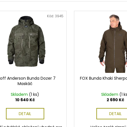
Kód:
3945
off Anderson Bunda Dozer 7
FOX Bunda Khaki Sherp
Maskáč
Skladem
(1 ks)
Skladem
(1 k
10 640 Kč
2 690 Kč
DETAIL
DETAIL