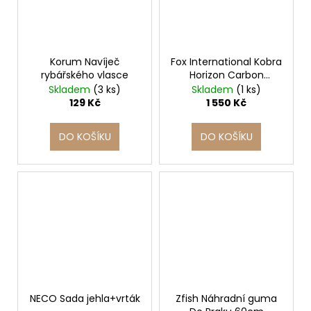
Korum Navíječ
Fox International Kobra
rybářského vlasce
Horizon Carbon
Throwing stick 120 cm
Skladem
(3 ks)
Skladem
(1 ks)
- 24 mm
129 Kč
1 550 Kč
DO KOŠÍKU
DO KOŠÍKU
NECO Sada jehla+vrták
Zfish Náhradní guma