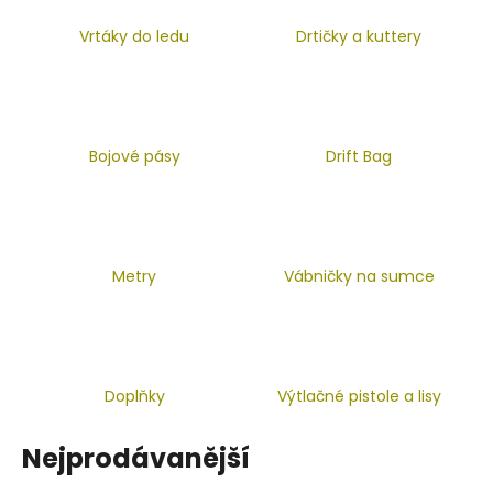
a
Vrtáky do ledu
Drtičky a kuttery
j
í
t
?
Bojové pásy
Drift Bag
HLEDAT
Metry
Vábničky na sumce
D
o
p
Doplňky
Výtlačné pistole a lisy
o
r
Nejprodávanější
u