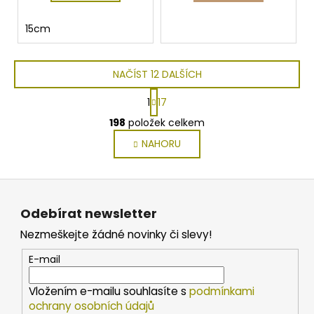
15cm
NAČÍST 12 DALŠÍCH
S
1
17
t
O
r
198
položek celkem
v
á
NAHORU
l
n
k
á
o
d
Z
v
a
á
á
c
Odebírat newsletter
n
p
í
í
Nezmeškejte žádné novinky či slevy!
p
a
r
t
E-mail
v
í
k
Vložením e-mailu souhlasíte s
podmínkami
y
ochrany osobních údajů