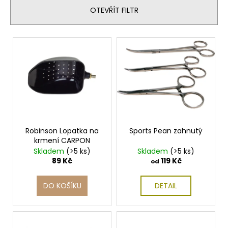
n
OTEVŘÍT FILTR
í
p
V
r
ý
o
p
d
i
u
s
k
p
t
r
ů
o
Robinson Lopatka na
Sports Pean zahnutý
krmení CARPON
d
Skladem
(>5 ks)
Skladem
(>5 ks)
u
89 Kč
119 Kč
od
k
t
DO KOŠÍKU
DETAIL
ů