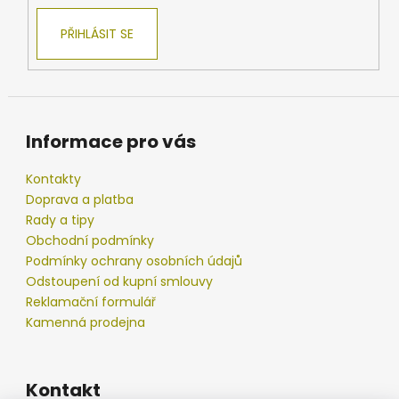
v
ý
PŘIHLÁSIT SE
p
i
s
u
Informace pro vás
Kontakty
Doprava a platba
Rady a tipy
Obchodní podmínky
Podmínky ochrany osobních údajů
Odstoupení od kupní smlouvy
Reklamační formulář
Kamenná prodejna
Kontakt