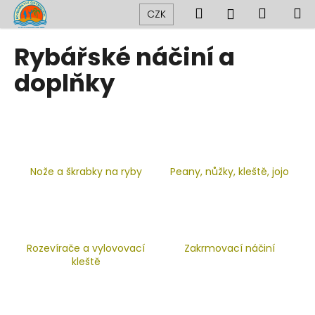
K
Přejít
Hledat
Nákup
M
Přihlášení
CZK
na
o
obsah
Zpět
Zpět
košík
š
Rybářské náčiní a
í
C
doplňky
k
o
p
o
t
ř
Nože a škrabky na ryby
Peany, nůžky, kleště, jojo
e
b
u
j
Rozevírače a vylovovací
Zakrmovací náčiní
e
kleště
t
e
n