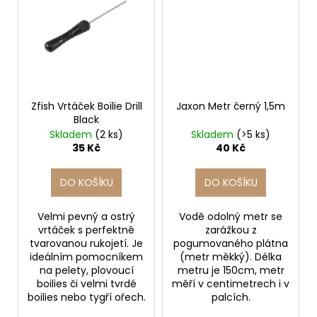
Zfish Vrtáček Boilie Drill
Jaxon Metr černý 1,5m
Black
Skladem
(2 ks)
Skladem
(>5 ks)
35 Kč
40 Kč
DO KOŠÍKU
DO KOŠÍKU
Velmi pevný a ostrý
Vodě odolný metr se
vrtáček s perfektně
zarážkou z
tvarovanou rukojetí. Je
pogumovaného plátna
ideálním pomocníkem
(metr měkký). Délka
na pelety, plovoucí
metru je 150cm, metr
boilies či velmi tvrdé
měří v centimetrech i v
boilies nebo tygří ořech.
palcích.