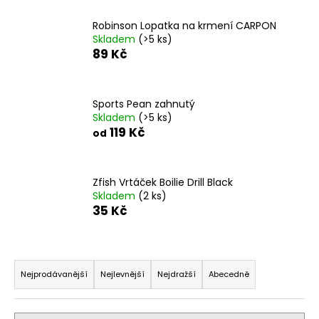
č
u
Robinson Lopatka na krmení CARPON
j
Skladem
(>5 ks)
e
89 Kč
m
e
Sports Pean zahnutý
Skladem
(>5 ks)
WFT
119 Kč
ŠŇŮRA
od
KG
STRONG
8
YELLOW
Zfish Vrtáček Boilie Drill Black
0.08
Skladem
(2 ks)
-
35 Kč
0.26
MM
(1
Ř
-
3000
a
Nejprodávanější
Nejlevnější
Nejdražší
Abecedně
M)
z
4
e
Kč