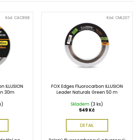
Kód:
CAC898
Kód:
CML207
on ILLUSION
FOX Edges Fluorocarbon ILLUSION
een 30m
Leader Naturals Green 50 m
s)
Skladem
(3 ks)
549 Kč
DETAIL