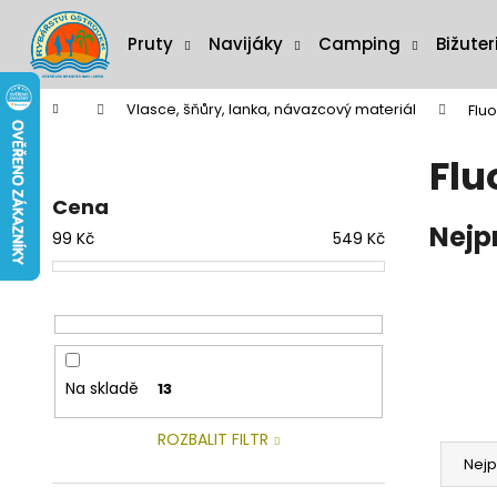
K
Přejít
na
o
Pruty
Navijáky
Camping
Bižuter
obsah
Zpět
Zpět
š
do
do
í
Domů
Vlasce, šňůry, lanka, návazcový materiál
Flu
C
k
obchodu
obchodu
P
o
Flu
o
p
s
o
Cena
t
Nejp
t
99
Kč
549
Kč
r
ř
a
e
n
b
n
u
í
j
Na skladě
13
p
e
a
t
Ř
ROZBALIT FILTR
n
e
a
Nejp
e
n
z