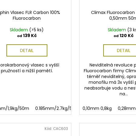
lphin Vlasec FLR Carbon 100%
Climax Fluorocarbon
Fluorocarbon
0,50mm 50
Skladem
(>5 ks)
Skladem
(3 k
139 Kč
120 Kč
od
od
DETAIL
DETAIL
uorokarbonový vlasec s vyšší
Neviditelná revoluce 
pružností a nižší pamětí.
Fluorocarbon firmy Clima
téměř neviditelný, opr
monofilu má 3x vyšší 
neabsorbuje vodu a nest
na...
mm/1,9kg/50m
0.185mm/2.7kg/50m
0,10mm 0,8kg
0.23mm/4.2kg/50m
0,28mm 
Kód:
CAC603