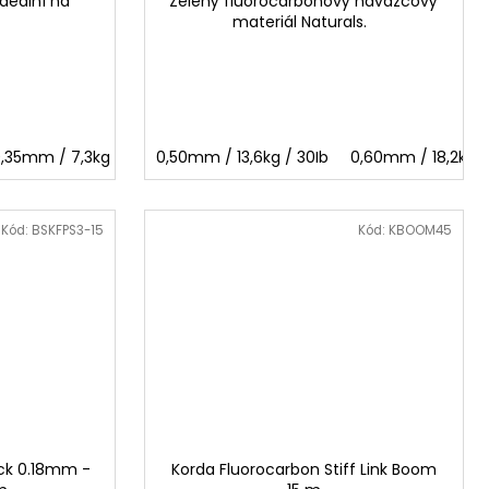
deální na
Zelený fluorocarbonový návazcový
materiál Naturals.
39mm
,35mm / 7,3kg / 16Ib
0,46mm
0,49mm
0,50mm / 13,6kg / 30Ib
0,39mm / 8,6kg / 19Ib
0,60mm / 18,2kg /
Kód:
BSKFPS3-15
Kód:
KBOOM45
ick 0.18mm -
Korda Fluorocarbon Stiff Link Boom