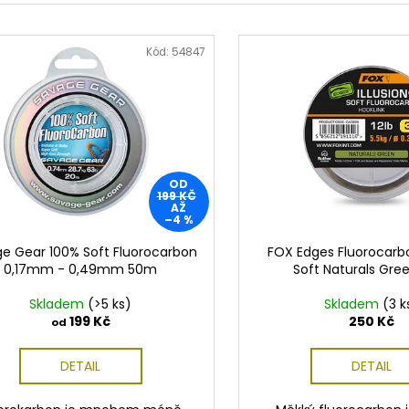
Kód:
54847
OD
199 KČ
AŽ
–4 %
e Gear 100% Soft Fluorocarbon
FOX Edges Fluorocarb
0,17mm - 0,49mm 50m
Soft Naturals Gr
Skladem
(>5 ks)
Skladem
(3 k
199 Kč
250 Kč
od
DETAIL
DETAIL