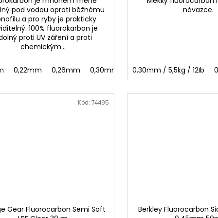
uorokarbon je mnohem méně
Měkký fluorocarbon i
elný pod vodou oproti běžnému
návazce.
ofilu a pro ryby je prakticky
iditelný. 100% fluorokarbon je
dolný proti UV záření a proti
chemickým...
m
0,22mm
0,26mm
0,30mm
0,33mm
0,30mm / 5,5kg / 12Ib
0,36mm
0,
0
Kód:
74495
e Gear Fluorocarbon Semi Soft
Berkley Fluorocarbon S