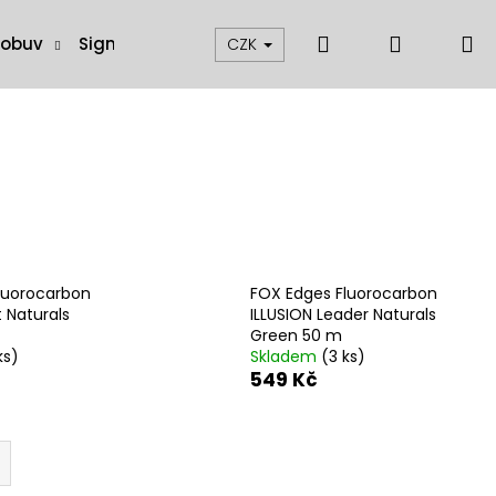
Hledat
Přihláše
N
 obuv
Signalizátory, swingery a čihátka
Muškaření
CZK
k
luorocarbon
FOX Edges Fluorocarbon
t Naturals
ILLUSION Leader Naturals
Green 50 m
ks)
Skladem
(3 ks)
549 Kč