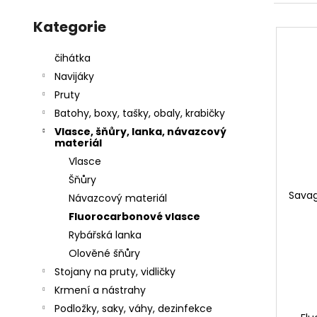
l
Přeskočit
a
e
V
kategorie
Kategorie
j
n
ý
í
í
p
čihátka
t
p
i
Navijáky
?
r
s
Pruty
o
p
Batohy, boxy, tašky, obaly, krabičky
d
r
Vlasce, šňůry, lanka, návazcový
u
materiál
o
k
Vlasce
HLEDAT
d
t
Šňůry
u
Savag
ů
Návazcový materiál
k
Fluorocarbonové vlasce
D
t
Rybářská lanka
o
ů
Olověné šňůry
p
o
Stojany na pruty, vidličky
r
Krmení a nástrahy
u
Podložky, saky, váhy, dezinfekce