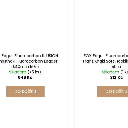
 Edges Fluorocarbon ILLUSION
FOX Edges Fluorocarb
ns Khaki Fluorocarbon Leader
Trans Khaki Soft Hookl
0,40mm 50m
50m
Skladem
(>5 ks)
Skladem
(1 k
546 Kč
312 Kč
DO KOŠÍKU
DO KOŠÍKU