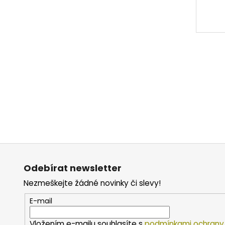
Z
á
Odebírat newsletter
p
Nezmeškejte žádné novinky či slevy!
a
t
E-mail
í
Vložením e-mailu souhlasíte s
podmínkami ochrany 