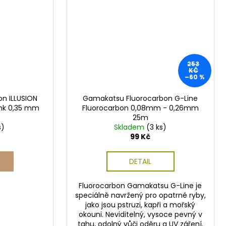
253
KČ
–60 %
on ILLUSION
Gamakatsu Fluorocarbon G-Line
ink 0,35 mm
Fluorocarbon 0,08mm - 0,26mm
25m
s)
Skladem
(3 ks)
99 Kč
DETAIL
Fluorocarbon Gamakatsu G-Line je
speciálně navržený pro opatrné ryby,
jako jsou pstruzi, kapři a mořský
okouni. Neviditelný, vysoce pevný v
tahu, odolný vůči oděru a UV záření.