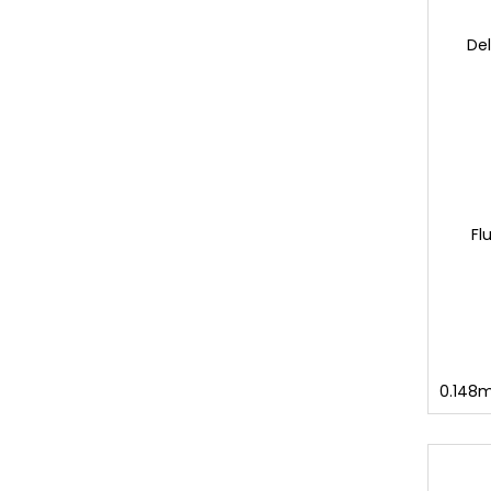
De
Fl
0.148