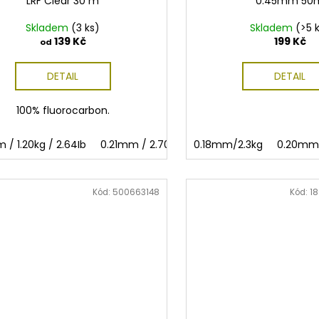
LRF Clear 30 m
0.45mm 50
Skladem
(3 ks)
Skladem
(>5 
139 Kč
199 Kč
od
DETAIL
DETAIL
100% fluorocarbon.
 / 1.20kg / 2.64Ib
0.21mm / 2.70kg / 5.95kg
0.18mm/2.3kg
0.29mm / 4.79kg
0.20mm
Kód:
500663148
Kód:
1