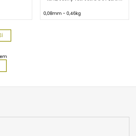
0,08mm - 0,46kg
ŠÍ
kem