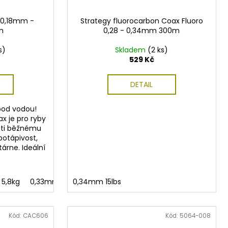
 0,18mm -
Strategy fluorocarbon Coax Fluoro
m
0,28 - 0,34mm 300m
s)
Skladem
(2 ks)
529 Kč
DETAIL
pod vodou!
x je pro ryby
oti běžnému
potápivost,
árne. Ideální
5,8kg
0.30mm/6.4kg/20m
0,33mm 7,2kg
0,34mm 15lbs
0.60mm/16.0kg/20m
0,35mm 7,7kg
0,50mm 14kg
0.90mm/30.0kg
Kód:
CAC606
Kód:
5064-008