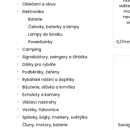
č
Fl
Oblečení a obuv
vidit
u
mon
Elektronika
j
nev
e
Baterie
o
m
Čelovky, baterky a lampy
e
Lampy do bivaku
Powerbanky
0,17m
Camping
SHIMANO
Signalizátory, swingery a čihátka
VLASEC
Dárky pro rybáře
TECHNIUM
TRIBAL
Podběráky, čeřeny
0.355
Rybářské náčiní a doplňky
(1
-
Bižuterie, olůvka a krmítka
5000M)
Echoloty a kamery
0,75
Vláčecí nástrahy
Kč
Vezírky, řízkovnice
GAMAKATSU
Splávky, bójky, markery, světýlka
HÁČKY
Následující
LS-
Čluny, motory, baterie
Savag
2210S