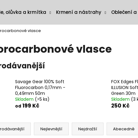
ie, olůvka a krmítka
Krmení a nástrahy
Oblečení a
orocarbonové vlasce
orocarbonové vlasce
rodávanější
Savage Gear 100% Soft
FOX Edges F
Fluorocarbon 0,17mm -
ILLUSION Sof
0,49mm 50m
Green 30m
Skladem
(>5 ks)
Skladem
(3 
199 Kč
250 Kč
od
rodávanější
Nejlevnější
Nejdražší
Abecedně