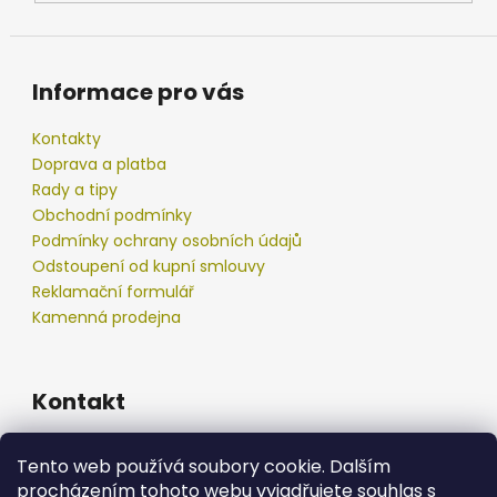
ý
p
i
s
Informace pro vás
u
Kontakty
Doprava a platba
Rady a tipy
Obchodní podmínky
Podmínky ochrany osobních údajů
Odstoupení od kupní smlouvy
Reklamační formulář
Kamenná prodejna
Kontakt
info
@
podberak.cz
Tento web používá soubory cookie. Dalším
777 192 550
procházením tohoto webu vyjadřujete souhlas s