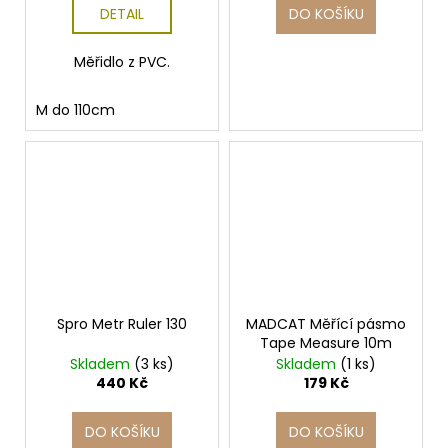
DETAIL
DO KOŠÍKU
Měřidlo z PVC.
M do 110cm
Spro Metr Ruler 130
MADCAT Měřící pásmo
Tape Measure 10m
Skladem
(3 ks)
Skladem
(1 ks)
440 Kč
179 Kč
DO KOŠÍKU
DO KOŠÍKU