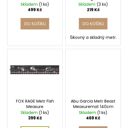
č
d
Skladem
(1 ks)
Skladem
(3 ks)
u
u
499 Kč
219 Kč
j
k
e
t
DO KOŠÍKU
DO KOŠÍKU
m
ů
e
Šikovný a skladný metr.
SAVAGE
GEAR
100%
SOFT
FLUOROCARBON
0,17MM
-
0,49MM
50M
199
Kč
FOX RAGE Metr Fish
Abu Garcia Metr Beast
Measure
Measuremat 140cm
Skladem
(1 ks)
Skladem
(1 ks)
399 Kč
469 Kč