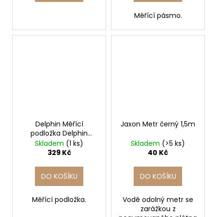
Měřící pásmo.
Delphin Měřící
Jaxon Metr černý 1,5m
podložka Delphin
ATAK! Roller
Skladem
(1 ks)
Skladem
(>5 ks)
329 Kč
40 Kč
DO KOŠÍKU
DO KOŠÍKU
Měřící podložka.
Vodě odolný metr se
zarážkou z