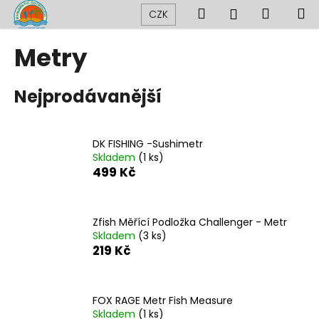
K
Přejít
Hledat
Nákup
M
Přihlášení
CZK
na
o
obsah
Zpět
Zpět
košík
š
Metry
í
C
k
Nejprodávanější
o
p
o
DK FISHING -Sushimetr
t
Skladem
(1 ks)
ř
499 Kč
e
b
u
Zfish Měřící Podložka Challenger - Metr
Skladem
(3 ks)
j
219 Kč
e
t
e
FOX RAGE Metr Fish Measure
n
Skladem
(1 ks)