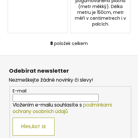
pogumovaného plátna
(metr měkký). Délka
metru je 150cm, metr
měří v centimetrech i v
palcích.
8
položek celkem
O
v
Z
l
á
á
Odebírat newsletter
d
p
a
Nezmeškejte žádné novinky či slevy!
a
c
t
E-mail
í
í
p
Vložením e-mailu souhlasíte s
podmínkami
r
ochrany osobních údajů
v
k
PŘIHLÁSIT SE
y
v