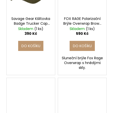
Savage Gear Kšiltovka
FOX RAGE Polarizační
Badge Trucker Cap
Brýle Overwrap Brown
Green
Lens Eyewear
Skladem
(1 ks)
Skladem
(1 ks)
390 Kč
590 Kč
DO KOŠÍKU
DO KOŠÍKU
Sluneční brýle Fox Rage
Overwrap s hnědými
skly.