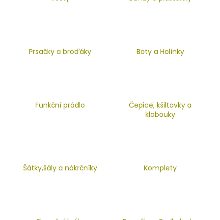
a
j
í
t
Prsačky a broďáky
Boty a Holínky
?
Funkční prádlo
Čepice, kšiltovky a
HLEDAT
klobouky
D
o
Šátky,šály a nákrčníky
Komplety
p
o
r
u