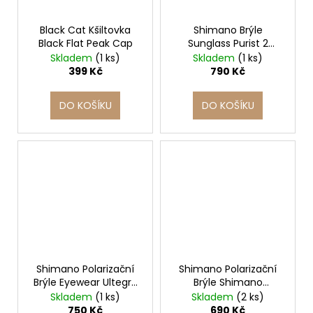
Black Cat Kšiltovka
Shimano Brýle
Black Flat Peak Cap
Sunglass Purist 2
Floating
Skladem
(1 ks)
Skladem
(1 ks)
399 Kč
790 Kč
DO KOŠÍKU
DO KOŠÍKU
Shimano Polarizační
Shimano Polarizační
Brýle Eyewear Ultegra
Brýle Shimano
Tortoiseshell & Copper
Sunglass Yasei Green
Skladem
(1 ks)
Skladem
(2 ks)
Revo
750 Kč
690 Kč