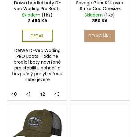
ů
o
Daiwa brodící boty D-
Savage Gear Kšiltovka
vec Wading Pro Boots
Strike Cap Onesize
d
Grey Melange Black
Skladem
(1 ks)
Skladem
(1 ks)
u
2 450 Kč
350 Kč
k
t
DETAIL
DO KOŠÍKU
ů
DAIWA D-Vec Wading
PRO Boots – odolné
brodící boty navržené
pro stabilitu pohodlí a
bezpečný pohyb v řece
nebo jezeře
40
41
42
43
44
45
46