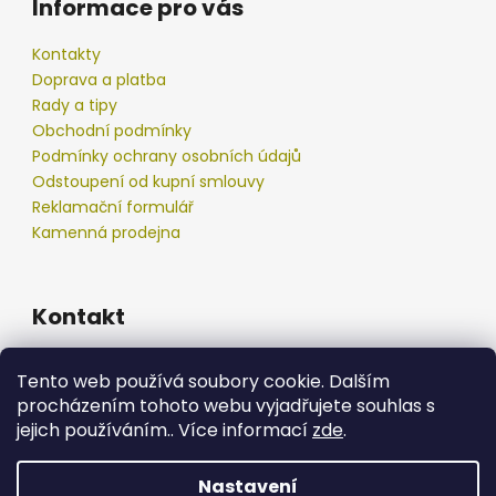
Informace pro vás
Kontakty
Doprava a platba
Rady a tipy
Obchodní podmínky
Podmínky ochrany osobních údajů
Odstoupení od kupní smlouvy
Reklamační formulář
Kamenná prodejna
Kontakt
info
@
podberak.cz
Tento web používá soubory cookie. Dalším
777 192 550
procházením tohoto webu vyjadřujete souhlas s
777 192 550
jejich používáním.. Více informací
zde
.
Nastavení