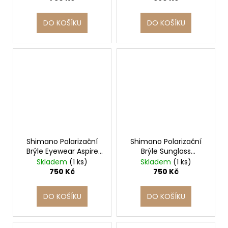
DO KOŠÍKU
DO KOŠÍKU
Shimano Polarizační
Shimano Polarizační
Brýle Eyewear Aspire
Brýle Sunglass
Dark Green
Speedmaster
Skladem
(1 ks)
Skladem
(1 ks)
Tortoiseshell & Dark
750 Kč
750 Kč
Grey
DO KOŠÍKU
DO KOŠÍKU