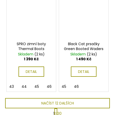
SPRO zimní boty
Black Cat prsačky
Thermal Boots
Green Booted Waders
Skladem
(2 ks)
Skladem
(2 ks)
1 390 Kč
1 490 Kč
DETAIL
DETAIL
43
44
45
46
47
45
46
NAČÍST 12 DALŠÍCH
S
1
30