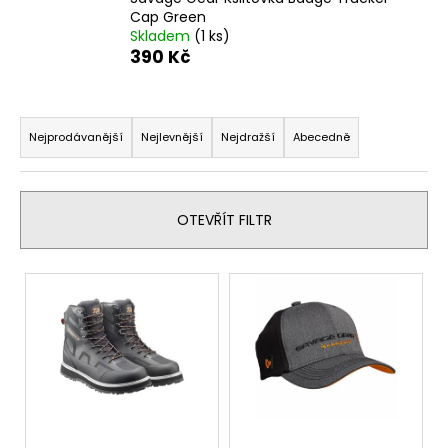
Cap Green
Skladem
(1 ks)
390 Kč
Ř
a
Nejprodávanější
Nejlevnější
Nejdražší
Abecedně
z
e
n
OTEVŘÍT FILTR
í
p
V
r
ý
o
p
d
i
u
s
k
p
t
r