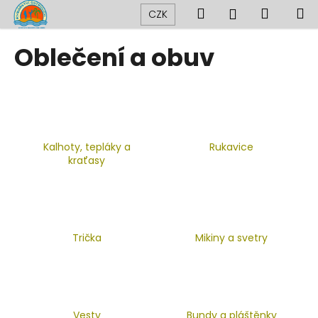
K
Přejít
Hledat
Nákup
M
Přihlášení
CZK
na
o
obsah
Zpět
Zpět
košík
š
Oblečení a obuv
í
C
k
o
p
o
Kalhoty, tepláky a
Rukavice
t
kraťasy
ř
e
b
u
Trička
Mikiny a svetry
j
e
t
e
n
Vesty
Bundy a pláštěnky