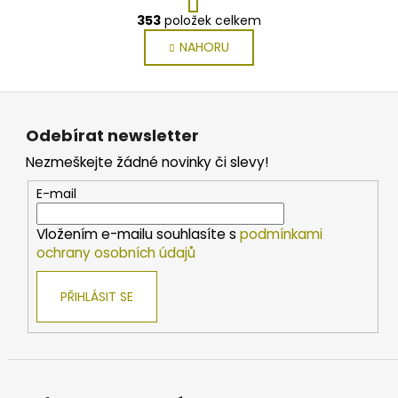
t
O
r
353
položek celkem
v
á
NAHORU
l
n
k
á
o
d
Z
v
a
á
á
c
Odebírat newsletter
n
p
í
í
Nezmeškejte žádné novinky či slevy!
p
a
r
t
E-mail
v
í
k
Vložením e-mailu souhlasíte s
podmínkami
y
ochrany osobních údajů
v
ý
PŘIHLÁSIT SE
p
i
s
u