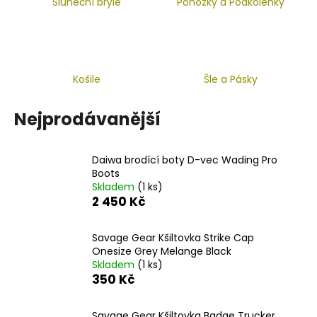
č
Sluneční brýle
Ponožky a Podkolenky
u
j
e
m
e
Košile
Šle a Pásky
Nejprodávanější
KAMATSU
JIGOVÁ
HLAVA
BEZ
Daiwa brodící boty D-vec Wading Pro
NÁLITKU
Boots
4G
Skladem
(1 ks)
8
2 450 Kč
Kč
Savage Gear Kšiltovka Strike Cap
Onesize Grey Melange Black
Skladem
(1 ks)
350 Kč
Savage Gear Kšiltovka Badge Trucker