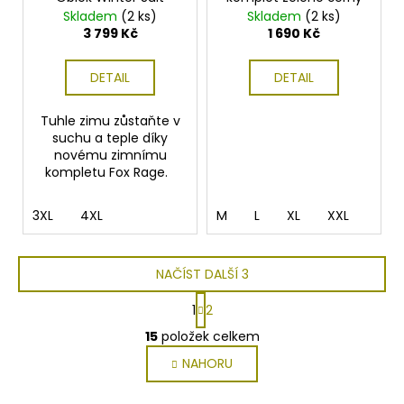
Skladem
(2 ks)
Skladem
(2 ks)
3 799 Kč
1 690 Kč
DETAIL
DETAIL
Tuhle zimu zůstaňte v
suchu a teple díky
novému zimnímu
kompletu Fox Rage.
3XL
4XL
M
L
XL
XXL
NAČÍST DALŠÍ 3
S
1
2
t
O
r
15
položek celkem
v
á
NAHORU
l
n
k
á
o