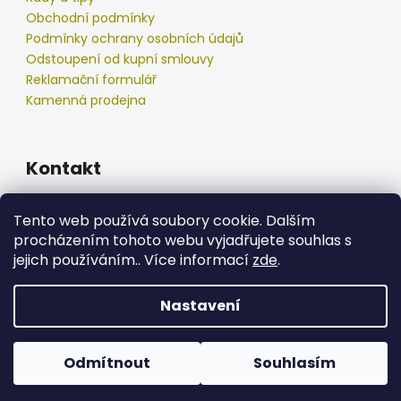
Obchodní podmínky
Podmínky ochrany osobních údajů
Odstoupení od kupní smlouvy
Reklamační formulář
Kamenná prodejna
Kontakt
info
@
podberak.cz
Tento web používá soubory cookie. Dalším
777 192 550
procházením tohoto webu vyjadřujete souhlas s
777 192 550
jejich používáním.. Více informací
zde
.
Nastavení
Vytvořil Shoptet
Copyright 2026
podberak.cz
. Všechna práva
Odmítnout
Souhlasím
vyhrazena.