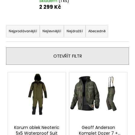
Skladem
(1 ks)
a
2 299 Kč
j
í
Ř
t
a
Nejprodávanější
Nejlevnější
Nejdražší
Abecedně
?
z
e
n
OTEVŘÍT FILTR
í
p
HLEDAT
V
r
ý
o
p
d
D
i
u
o
s
p
k
p
o
t
r
r
ů
o
Korum oblek Neoteric
Geoff Anderson
u
5x5 Waterproof Suit
Komplet Dozer 7 +