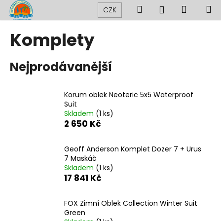
K
Přejít
Hledat
Nákup
M
Přihlášení
CZK
na
o
obsah
Zpět
Zpět
košík
š
Komplety
í
C
k
Nejprodávanější
o
p
o
Korum oblek Neoteric 5x5 Waterproof
t
Suit
Skladem
(1 ks)
ř
2 650 Kč
e
b
Geoff Anderson Komplet Dozer 7 + Urus
u
7 Maskáč
j
Skladem
(1 ks)
17 841 Kč
e
t
FOX Zimní Oblek Collection Winter Suit
e
Green
n