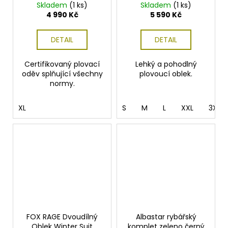
Team
Guardian 2pcs
Skladem
(1 ks)
Skladem
(1 ks)
Flotation Suit
4 990 Kč
5 590 Kč
Red/Stormy
DETAIL
DETAIL
Certifikovaný plovací
Lehký a pohodlný
oděv splňující všechny
plovoucí oblek.
normy.
XL
S
M
L
XXL
3XL
FOX RAGE Dvoudílný
Albastar rybářský
Oblek Winter Suit
komplet zeleno černý