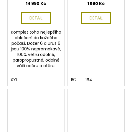
14 990 Kč
1 590 Kč
DETAIL
DETAIL
Komplet toho nejlepšího
oblečení do každého
počasí. Dozer 6 a Urus 6
jsou 100% nepromokavé,
100% větru odolné,
paropropustné, odolné
vůči oděru a otěru.
XXL
152
164