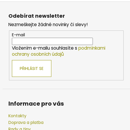
d
Z
v
a
á
á
c
Odebírat newsletter
n
p
í
í
Nezmeškejte žádné novinky či slevy!
p
a
r
t
E-mail
v
í
k
Vložením e-mailu souhlasíte s
podmínkami
y
ochrany osobních údajů
v
ý
PŘIHLÁSIT SE
p
i
s
u
Informace pro vás
Kontakty
Doprava a platba
Rady a tipy