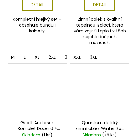
DETAIL
DETAIL
Kompletní hřejivý set –
Zimní oblek s kvalitní
obsahuje bundu i
tepelnou izolací, která
kalhoty.
vám zajistí teplo i v těch
nejchladnějších
měsících.
M
L
XL
2XL
3XL
XXL
4XL
3XL
Geoff Anderson
Quantum dětský
Komplet Dozer 6 +
zimní oblek Winter Suit
Urus 6 Maskáč
Kids Black/Grey
Skladem
(1 ks)
Skladem
(>5 ks)