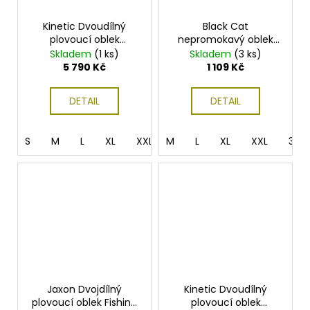
Kinetic Dvoudílný
Black Cat
plovoucí oblek
nepromokavý oblek
Guardian Flotation Suit
Slime Combo
Skladem
(1 ks)
Skladem
(3 ks)
Olive/Black
5 790 Kč
1 109 Kč
DETAIL
DETAIL
S
M
L
XL
XXL
M
3XL
L
XL
XXL
3XL
Jaxon Dvojdílný
Kinetic Dvoudílný
plovoucí oblek Fishing
plovoucí oblek