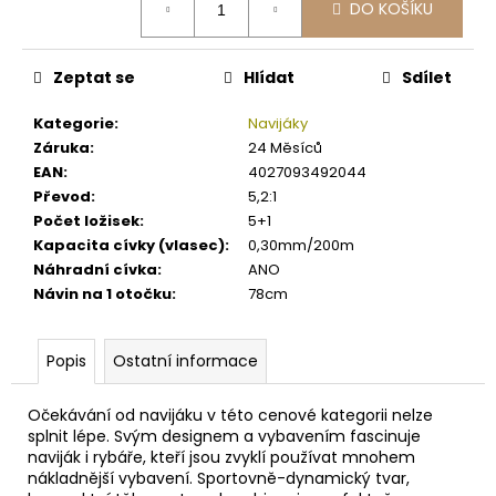
č
DO KOŠÍKU
cena:
u
j
e
Zeptat se
Hlídat
Sdílet
m
e
Kategorie
:
Navijáky
Záruka
:
24 Měsíců
EAN
:
4027093492044
TB
Převod
:
5,2:1
BAITS
Počet ložisek
:
5+1
BOILIE
10KG
Kapacita cívky (vlasec)
:
0,30mm/200m
20MM
Náhradní cívka
:
ANO
699
Návin na 1 otočku
:
78cm
Kč
Popis
Ostatní informace
Očekávání od navijáku v této cenové kategorii nelze
splnit lépe. Svým designem a vybavením fascinuje
naviják i rybáře, kteří jsou zvyklí používat mnohem
nákladnější vybavení. Sportovně-dynamický tvar,