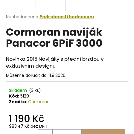
a
j
Průměrné
Neohodnoceno
Podrobnosti hodnocení
í
hodnocení
Cormoran naviják
produktu
t
je
?
Panacor 6PiF 3000
0,0
z
5
hvězdiček.
Novinka 2015 Navijáky s přední brzdou v
exkluzivním designu
HLEDAT
Můžeme doručit do:
11.8.2026
Skladem
(3 ks)
D
Kód:
5129
o
Značka:
Cormoran
p
o
1 190 Kč
r
983,47 Kč bez DPH
u
Měrná