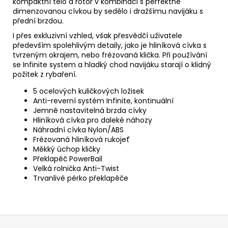
kompaktní tělo a rotor v kombinaci s perfektně
dimenzovanou cívkou by sedělo i dražšímu navijáku s
přední brzdou.
I přes exkluzivní vzhled, však přesvědčí uživatele
především spolehlivým detaily, jako je hliníková cívka s
tvrzeným okrajem, nebo frézovaná klička. Při používání
se Infinite system a hladký chod navijáku starají o klidný
požitek z rybaření.
5 ocelových kuličkových ložisek
Anti-reverní systém Infinite, kontinuální
Jemně nastavitelná brzda cívky
Hliníková cívka pro daleké náhozy
Náhradní cívka Nylon/ABS
Frézovaná hliníková rukojeť
Měkký úchop kličky
Překlapěč PowerBail
Velká rolnička Anti-Twist
Trvanlivé pérko překlapěče
Z