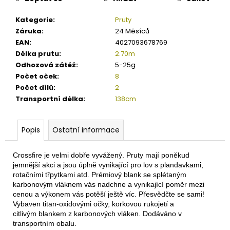
č
u
Kategorie
:
Pruty
j
Záruka
:
24 Měsíců
e
EAN
:
4027093678769
m
Délka prutu
:
2.70m
e
Odhozová zátěž
:
5-25g
Počet oček
:
8
SURETTI
Počet dílů
:
2
PRŮBĚŽNÉ
Transportní délka
:
138cm
OLOVO
KOULE
1,2G
Popis
Ostatní informace
-
40G
4
Crossfire je velmi dobře vyvážený. Pruty mají poněkud
Kč
jemnější akci a jsou úplně vynikající pro lov s plandavkami,
rotačními třpytkami atd. Prémiový blank se splétaným
karbonovým vláknem vás nadchne a vynikající poměr mezi
cenou a výkonem vás potěší ještě víc. Přesvědčte se sami!
Vybaven titan-oxidovými očky, korkovou rukojetí a
citlivým blankem z karbonových vláken. Dodáváno v
transportním obalu.