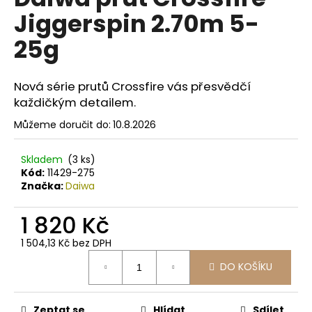
je
a
Jiggerspin 2.70m 5-
0,0
z
j
25g
5
í
hvězdiček.
t
Nová série prutů Crossfire vás přesvědčí
?
každičkým detailem.
Můžeme doručit do:
10.8.2026
Skladem
(3 ks)
HLEDAT
Kód:
11429-275
Značka:
Daiwa
1 820 Kč
D
o
1 504,13 Kč bez DPH
p
Měrná
o
DO KOŠÍKU
cena:
r
u
Zeptat se
Hlídat
Sdílet