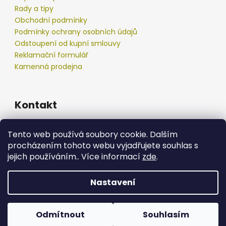
Rady a tipy
Obchodní podmínky
Podmínky ochrany osobních údajů
Odstoupení od kupní smlouvy
Reklamační formulář
Kamenná prodejna
Kontakt
info
@
podberak.cz
Tento web používá soubory cookie. Dalším
777 192 550
procházením tohoto webu vyjadřujete souhlas s
777 192 550
jejich používáním.. Více informací
zde
.
Nastavení
Vytvořil Shoptet
Copyright 2026
podberak.cz
. Všechna práva
Odmítnout
Souhlasím
vyhrazena.