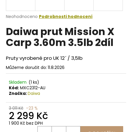
a
j
Průměrné
Neohodnoceno
Podrobnosti hodnocení
í
hodnocení
Daiwa prut Mission X
produktu
t
je
?
Carp 3.60m 3.5lb 2díl
0,0
z
5
hvězdiček.
Pruty vyrobené pro UK 12´ / 3,5lb
Můžeme doručit do:
11.8.2026
HLEDAT
Skladem
(1 ks)
Kód:
MXC2312-AU
D
Značka:
Daiwa
o
p
3 011 Kč
–23 %
2 299 Kč
o
r
1 900 Kč bez DPH
u
Měrná