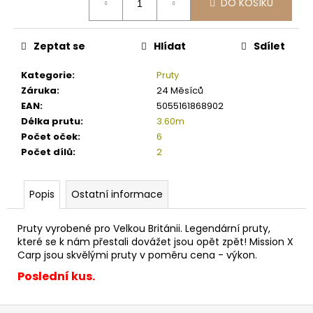
č
DO KOŠÍKU
cena:
u
j
e
Zeptat se
Hlídat
Sdílet
m
Kategorie
:
Pruty
e
Záruka
:
24 Měsíců
EAN
:
5055161868902
WFT
Délka prutu
:
3.60m
ŠŇŮRA
Počet oček
:
6
KG
Počet dílů
:
2
STRONG
8
YELLOW
0.08
Popis
Ostatní informace
-
0.26
MM
Pruty vyrobené pro Velkou Británii. Legendární pruty,
(1
které se k nám přestali dovážet jsou opět zpět! Mission X
-
Carp jsou skvělými pruty v poměru cena - výkon.
3000
M)
Poslední kus.
4
Kč