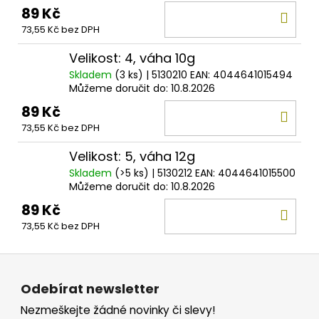
89 Kč
DO
73,55 Kč bez DPH
KOŠ
Velikost: 4, váha 10g
Skladem
(3 ks)
| 5130210
EAN:
4044641015494
Můžeme doručit do:
10.8.2026
89 Kč
DO
73,55 Kč bez DPH
KOŠ
Velikost: 5, váha 12g
Skladem
(>5 ks)
| 5130212
EAN:
4044641015500
Můžeme doručit do:
10.8.2026
89 Kč
DO
73,55 Kč bez DPH
KOŠ
Z
á
Odebírat newsletter
p
Nezmeškejte žádné novinky či slevy!
a