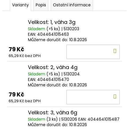
č
Varianty
Popis
Ostatní informace
u
j
e
Velikost: 1, váha 3g
m
Skladem
(>5 ks)
| 5130203
e
EAN:
4044641015463
Můžeme doručit do:
10.8.2026
79 Kč
DO
SURETTI
PRŮBĚŽNÉ
65,29 Kč bez DPH
KOŠ
OLOVO
KOULE
Velikost: 2, váha 4g
1,2G
-
Skladem
(>5 ks)
| 5130204
40G
EAN:
4044641015470
Můžeme doručit do:
10.8.2026
4
Kč
79 Kč
DO
65,29 Kč bez DPH
KOŠ
Velikost: 3, váha 6g
Skladem
(3 ks)
| 5130206
EAN:
4044641015487
Můžeme doručit do:
10.8.2026