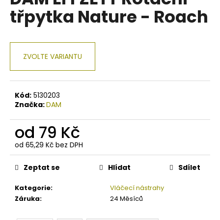
je
a
třpytka Nature - Roach
0,0
z
j
5
í
hvězdiček.
t
ZVOLTE VARIANTU
?
Kód:
5130203
Značka:
DAM
HLEDAT
od
79 Kč
od
65,29 Kč
bez DPH
Měrná
D
cena:
o
Zeptat se
Hlídat
Sdílet
p
o
Kategorie
:
Vláčecí nástrahy
r
Záruka
:
24 Měsíců
u