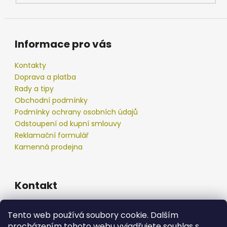
Informace pro vás
Kontakty
Doprava a platba
Rady a tipy
Obchodní podmínky
Podmínky ochrany osobních údajů
Odstoupení od kupní smlouvy
Reklamační formulář
Kamenná prodejna
Kontakt
info
@
podberak.cz
Tento web používá soubory cookie. Dalším
777 192 550
procházením tohoto webu vyjadřujete souhlas s