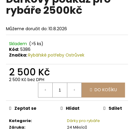
je
a
rybáře 2500kč
0,0
z
j
5
í
hvězdiček.
Můžeme doručit do:
10.8.2026
t
?
Skladem
(>5 ks)
Kód:
5386
Značka:
Rybářské potřeby Ostrůvek
2 500 Kč
HLEDAT
2 500 Kč bez DPH
Měrná
DO KOŠÍKU
cena:
D
o
p
Zeptat se
Hlídat
Sdílet
o
r
Kategorie
:
Dárky pro rybáře
u
Záruka
:
24 Měsíců