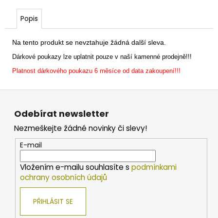
č
u
Popis
j
e
m
Na tento produkt se nevztahuje žádná další sleva.
e
Dárkové poukazy lze uplatnit pouze v naší kamenné prodejně!!!
Platnost dárkového poukazu 6 měsíce od data zakoupení!!!
ZFISH
KRMÍTKO
Z
ECO
á
SQUARE
Odebírat newsletter
FEEDER
p
Nezmeškejte žádné novinky či slevy!
30
a
Kč
t
E-mail
í
Vložením e-mailu souhlasíte s
podmínkami
ochrany osobních údajů
PŘIHLÁSIT SE