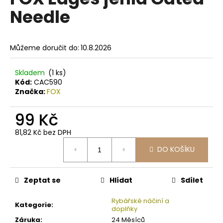
je
a
Needle
0,0
z
j
5
í
hvězdiček.
Můžeme doručit do:
10.8.2026
t
?
Skladem
(1 ks)
Kód:
CAC590
Značka:
FOX
99 Kč
HLEDAT
81,82 Kč bez DPH
Měrná
DO KOŠÍKU
cena:
D
o
p
Zeptat se
Hlídat
Sdílet
o
r
Rybářské náčiní a
Kategorie
:
doplňky
u
Záruka
:
24 Měsíců