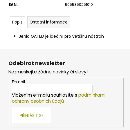
č
EAN
:
5055350251010
u
j
e
Popis
Ostatní informace
m
e
Jehla GATED je ideální pro většinu nástrah
KAMATSU
Z
KAPROVÝ
á
NÁVAZEC
Odebírat newsletter
PRO
p
CARP
Nezmeškejte žádné novinky či slevy!
a
LEADER
KAYO
t
E-mail
HEAVY
í
CARP
25CM
Vložením e-mailu souhlasíte s
podmínkami
25LBS
ochrany osobních údajů
59
Kč
PŘIHLÁSIT SE