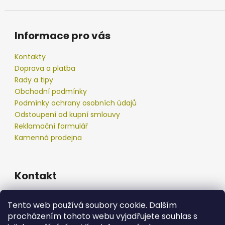
Informace pro vás
Kontakty
Doprava a platba
Rady a tipy
Obchodní podmínky
Podmínky ochrany osobních údajů
Odstoupení od kupní smlouvy
Reklamační formulář
Kamenná prodejna
Kontakt
info
@
podberak.cz
Tento web používá soubory cookie. Dalším
777 192 550
procházením tohoto webu vyjadřujete souhlas s
777 192 550