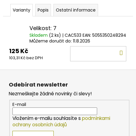
č
u
Varianty
Popis
Ostatní informace
j
e
m
Velikost: 7
e
Skladem
(2 ks)
| CAC533
EAN:
5055350248294
Můžeme doručit do:
11.8.2026
125 Kč
DO
BERKLEY
ŠŇŮRA
103,31 Kč bez DPH
KOŠ
SICK
BRAID
Z
FLAME
GREEN
á
X8
Odebírat newsletter
p
0.08MM
-
Nezmeškejte žádné novinky či slevy!
a
0.23MM
t
(1M
E-mail
-
í
2000M)
Vložením e-mailu souhlasíte s
podmínkami
3,60
ochrany osobních údajů
Kč