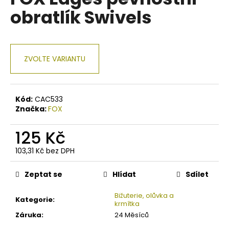
je
a
obratlík Swivels
0,0
z
j
5
í
hvězdiček.
t
ZVOLTE VARIANTU
?
Kód:
CAC533
Značka:
FOX
HLEDAT
125 Kč
103,31 Kč bez DPH
Měrná
D
cena:
o
Zeptat se
Hlídat
Sdílet
p
o
Bižuterie, olůvka a
Kategorie
:
krmítka
r
Záruka
:
24 Měsíců
u