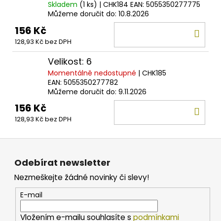
Skladem
(1 ks)
| CHK184
EAN:
5055350277775
Můžeme doručit do:
10.8.2026
156 Kč
DO
128,93 Kč bez DPH
KOŠ
Velikost: 6
Momentálně nedostupné
| CHK185
EAN:
5055350277782
Můžeme doručit do:
9.11.2026
156 Kč
DO
128,93 Kč bez DPH
KOŠ
Z
á
Odebírat newsletter
p
Nezmeškejte žádné novinky či slevy!
a
t
E-mail
í
Vložením e-mailu souhlasíte s
podmínkami