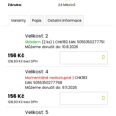
č
Záruka
:
24 Měsíců
u
j
e
Varianty
Popis
Ostatní informace
m
e
Velikost: 2
Skladem
(2 ks)
| CHK182
EAN:
5055350277751
DAM
Můžeme doručit do:
10.8.2026
EFFZETT
STINGER
156 Kč
DO
7X7
128,93 Kč bez DPH
UNCOATED
KOŠ
75
Velikost: 4
Kč
Momentálně nedostupné
| CHK183
EAN:
5055350277768
Můžeme doručit do:
9.11.2026
156 Kč
DO
128,93 Kč bez DPH
KOŠ
Velikost: 5