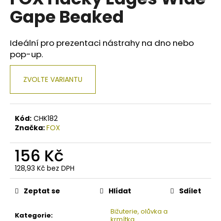
je
a
Gape Beaked
0,0
z
j
5
í
hvězdiček.
Ideální pro prezentaci nástrahy na dno nebo
t
pop-up.
?
ZVOLTE VARIANTU
HLEDAT
Kód:
CHK182
Značka:
FOX
156 Kč
D
o
128,93 Kč bez DPH
Měrná
p
cena:
o
Zeptat se
Hlídat
Sdílet
r
u
Bižuterie, olůvka a
Kategorie
:
krmítka