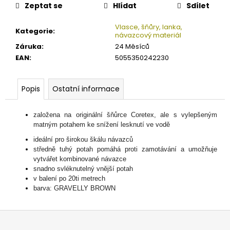
č
Zeptat se
Hlídat
Sdílet
u
j
Vlasce, šňůry, lanka,
Kategorie
:
e
návazcový materiál
m
Záruka
:
24 Měsíců
e
EAN
:
5055350242230
ZFISH
Popis
Ostatní informace
SMOKE
HURRICANE
WAFTERS
založena na originální šňůrce Coretex, ale s vylepšeným
2IN1
matným potahem ke snížení lesknutí ve vodě
125
ideální pro širokou škálu návazců
Kč
středně tuhý potah pomáhá proti zamotávání a umožňuje
vytvářet kombinované návazce
snadno svléknutelný vnější potah
v balení po 20ti metrech
barva: GRAVELLY BROWN
Z
á