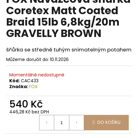
je
a
Coretex Matt Coated
0,0
z
j
Braid 15lb 6,8kg/20m
5
í
hvězdiček.
GRAVELLY BROWN
t
?
šňůrka se středně tuhým snímatelným potahem
Můžeme doručit do:
10.11.2026
HLEDAT
Momentálně nedostupné
Kód:
CAC433
Značka:
FOX
D
540 Kč
o
p
446,28 Kč bez DPH
Měrná
o
DO KOŠÍKU
cena:
r
u