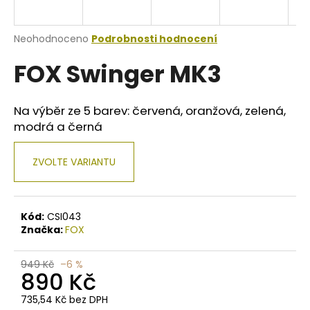
a
j
Průměrné
Neohodnoceno
Podrobnosti hodnocení
í
hodnocení
FOX Swinger MK3
produktu
t
je
?
0,0
z
Na výběr ze 5 barev: červená, oranžová, zelená,
5
modrá a černá
hvězdiček.
HLEDAT
ZVOLTE VARIANTU
Kód:
CSI043
D
Značka:
FOX
o
p
o
949 Kč
–6 %
890 Kč
r
u
735,54 Kč bez DPH