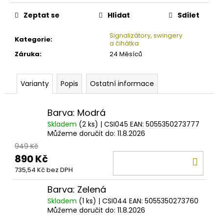
č
Měrná
u
cena:
Zeptat se
Hlídat
Sdílet
j
e
Signalizátory, swingery
Kategorie
:
m
a čihátka
e
Záruka
:
24 Měsíců
ZFISH
Varianty
Popis
Ostatní informace
KRMÍTKO
METHOD
FEEDER
Barva: Modrá
FLAT
Skladem
(2 ks)
| CSI045
EAN:
5055350273777
MEDIUM
20G
Můžeme doručit do:
11.8.2026
-
949 Kč
60G
890 Kč
DO
33
735,54 Kč bez DPH
Kč
KOŠ
Barva: Zelená
Skladem
(1 ks)
| CSI044
EAN:
5055350273760
Můžeme doručit do:
11.8.2026