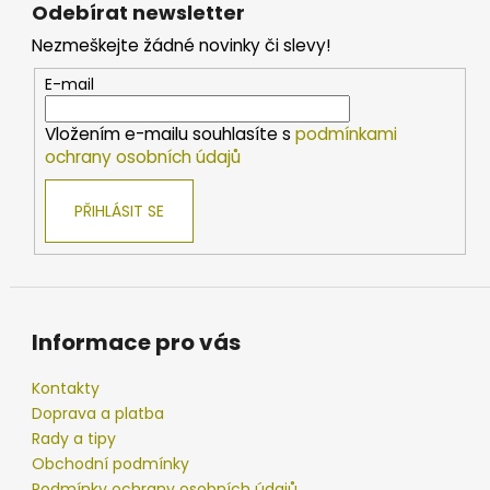
á
Odebírat newsletter
p
Nezmeškejte žádné novinky či slevy!
a
t
E-mail
í
Vložením e-mailu souhlasíte s
podmínkami
ochrany osobních údajů
PŘIHLÁSIT SE
Informace pro vás
Kontakty
Doprava a platba
Rady a tipy
Obchodní podmínky
Podmínky ochrany osobních údajů