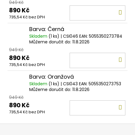
949 Kč
890 Kč
DO
735,54 Kč bez DPH
KOŠ
Barva: Černá
Skladem
(1 ks)
| CSI046
EAN:
5055350273784
Můžeme doručit do:
11.8.2026
949 Kč
890 Kč
DO
735,54 Kč bez DPH
KOŠ
Barva: Oranžová
Skladem
(1 ks)
| CSI043
EAN:
5055350273753
Můžeme doručit do:
11.8.2026
949 Kč
890 Kč
DO
735,54 Kč bez DPH
KOŠ
Z