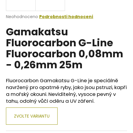
a
j
Průměrné
Neohodnoceno
Podrobnosti hodnocení
í
hodnocení
Gamakatsu
produktu
t
je
?
Fluorocarbon G-Line
0,0
z
Fluorocarbon 0,08mm
5
hvězdiček.
- 0,26mm 25m
HLEDAT
Fluorocarbon Gamakatsu G-Line je speciálně
navržený pro opatrné ryby, jako jsou pstruzi, kapři
a mořský okouni. Neviditelný, vysoce pevný v
D
o
tahu, odolný vůči oděru a UV záření.
p
o
ZVOLTE VARIANTU
r
u