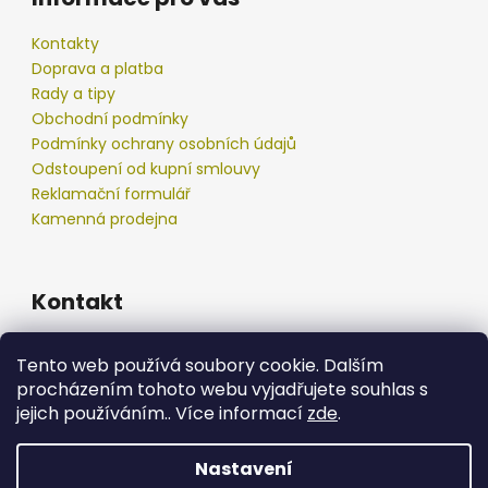
Kontakty
Doprava a platba
Rady a tipy
Obchodní podmínky
Podmínky ochrany osobních údajů
Odstoupení od kupní smlouvy
Reklamační formulář
Kamenná prodejna
Kontakt
info
@
podberak.cz
Tento web používá soubory cookie. Dalším
777 192 550
procházením tohoto webu vyjadřujete souhlas s
777 192 550
jejich používáním.. Více informací
zde
.
Nastavení
Vytvořil Shoptet