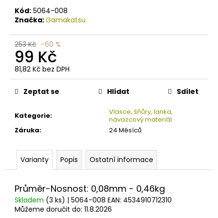
č
u
Kód:
5064-008
Značka:
Gamakatsu
j
e
m
253 Kč
–60 %
99 Kč
e
81,82 Kč bez DPH
Měrná
BERKLEY
cena:
ŠŇŮRA
Zeptat se
Hlídat
Sdílet
SICK
BRAID
Vlasce, šňůry, lanka,
Kategorie
:
FLAME
návazcový materiál
GREEN
Záruka
:
24 Měsíců
X8
0.08MM
-
0.23MM
Varianty
Popis
Ostatní informace
(1M
-
2000M)
Průměr-Nosnost: 0,08mm - 0,46kg
3,60
Skladem
(3 ks)
| 5064-008
EAN:
4534910712310
Kč
Můžeme doručit do:
11.8.2026