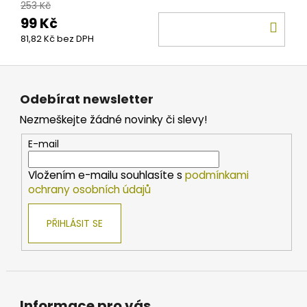
253 Kč
99 Kč
DO
81,82 Kč bez DPH
KOŠ
Z
á
Odebírat newsletter
p
Nezmeškejte žádné novinky či slevy!
a
t
E-mail
í
Vložením e-mailu souhlasíte s
podmínkami
ochrany osobních údajů
PŘIHLÁSIT SE
Informace pro vás