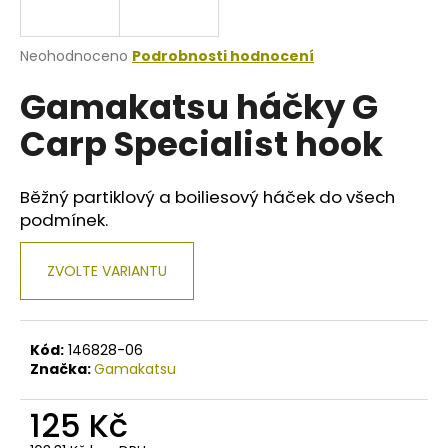
a
j
Průměrné
Neohodnoceno
Podrobnosti hodnocení
í
hodnocení
Gamakatsu háčky G
produktu
t
je
?
Carp Specialist hook
0,0
z
5
hvězdiček.
Běžný partiklový a boiliesový háček do všech
podmínek.
HLEDAT
ZVOLTE VARIANTU
D
o
Kód:
146828-06
p
Značka:
Gamakatsu
o
r
125 Kč
u