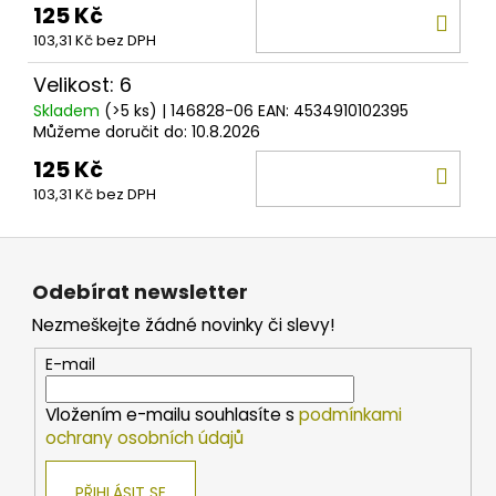
125 Kč
DO
103,31 Kč bez DPH
KOŠ
Velikost: 6
Skladem
(>5 ks)
| 146828-06
EAN:
4534910102395
Můžeme doručit do:
10.8.2026
125 Kč
DO
103,31 Kč bez DPH
KOŠ
Z
á
Odebírat newsletter
p
Nezmeškejte žádné novinky či slevy!
a
t
E-mail
í
Vložením e-mailu souhlasíte s
podmínkami
ochrany osobních údajů
PŘIHLÁSIT SE