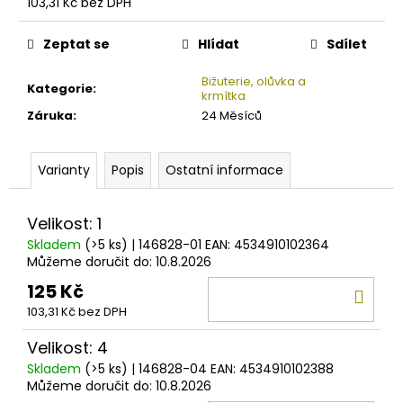
č
103,31 Kč bez DPH
Měrná
u
cena:
j
Zeptat se
Hlídat
Sdílet
e
m
Bižuterie, olůvka a
Kategorie
:
krmítka
e
Záruka
:
24 Měsíců
KAMATSU
KAPROVÝ
Varianty
Popis
Ostatní informace
NÁVAZEC
PRO
CARP
Velikost: 1
LEADER
Skladem
(>5 ks)
| 146828-01
EAN:
4534910102364
KAYO
HEAVY
Můžeme doručit do:
10.8.2026
CARP
125 Kč
DO
25CM
25LBS
103,31 Kč bez DPH
KOŠ
59
Velikost: 4
Kč
Skladem
(>5 ks)
| 146828-04
EAN:
4534910102388
Můžeme doručit do:
10.8.2026