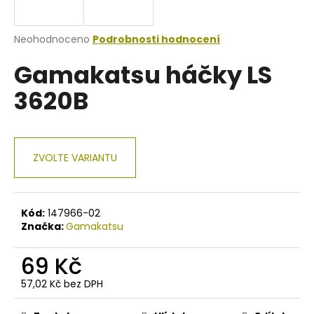
a
j
Průměrné
Neohodnoceno
Podrobnosti hodnocení
í
hodnocení
Gamakatsu háčky LS
produktu
t
je
?
3620B
0,0
z
5
hvězdiček.
ZVOLTE VARIANTU
HLEDAT
Kód:
147966-02
D
Značka:
Gamakatsu
o
p
69 Kč
o
r
57,02 Kč bez DPH
Měrná
u
cena: