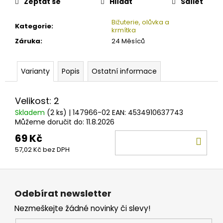
č
Zeptat se
Hlídat
Sdílet
u
j
Bižuterie, olůvka a
Kategorie
:
krmítka
e
Záruka
:
24 Měsíců
m
e
Varianty
Popis
Ostatní informace
SURETTI
ZÁVĚSNÉ
Velikost: 2
OLOVO
ŠKEBLE
Skladem
(2 ks)
| 147966-02
EAN:
4534910637743
20G
Můžeme doručit do:
11.8.2026
-
110G
69 Kč
DO
15
57,02 Kč bez DPH
KOŠ
Kč
Z
á
Odebírat newsletter
p
Nezmeškejte žádné novinky či slevy!
a