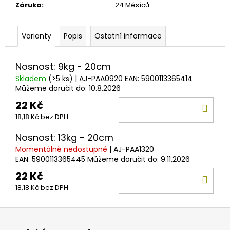
č
Záruka
:
24 Měsíců
u
j
e
Varianty
Popis
Ostatní informace
m
e
Nosnost: 9kg - 20cm
Skladem
(>5 ks)
| AJ-PAA0920
EAN:
5900113365414
SAVAGE
Můžeme doručit do:
10.8.2026
GEAR
22 Kč
DO
100%
SOFT
18,18 Kč bez DPH
KOŠ
FLUOROCARBON
0,17MM
Nosnost: 13kg - 20cm
-
0,49MM
Momentálně nedostupné
| AJ-PAA1320
50M
EAN:
5900113365445
Můžeme doručit do:
9.11.2026
199
22 Kč
DO
Kč
18,18 Kč bez DPH
KOŠ
Z
á