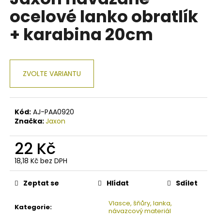
je
a
ocelové lanko obratlík
0,0
z
j
+ karabina 20cm
5
í
hvězdiček.
t
?
ZVOLTE VARIANTU
Kód:
AJ-PAA0920
HLEDAT
Značka:
Jaxon
22 Kč
D
18,18 Kč bez DPH
o
Měrná
p
cena:
Zeptat se
Hlídat
Sdílet
o
r
Vlasce, šňůry, lanka,
u
Kategorie
:
návazcový materiál