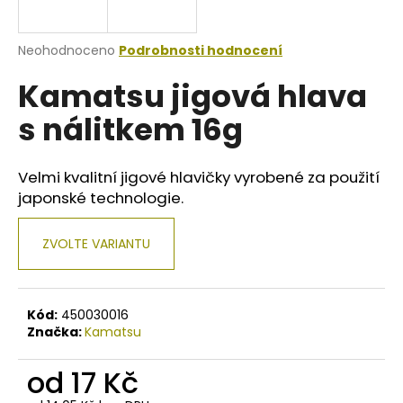
a
j
Průměrné
Neohodnoceno
Podrobnosti hodnocení
í
hodnocení
Kamatsu jigová hlava
produktu
t
je
?
s nálitkem 16g
0,0
z
5
hvězdiček.
Velmi kvalitní jigové hlavičky vyrobené za použití
japonské technologie.
HLEDAT
ZVOLTE VARIANTU
D
o
Kód:
450030016
p
Značka:
Kamatsu
o
r
od
17 Kč
u