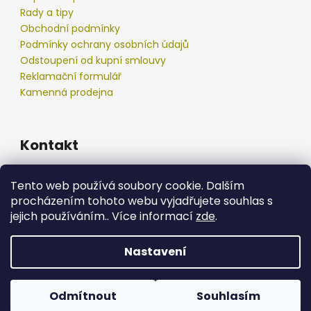
Rady a tipy
Obchodní podmínky
Podmínky ochrany osobních údajů
Odstoupení od kupní smlouvy
Reklamační formulář
Kamenná prodejna
Kontakt
info
@
podberak.cz
Tento web používá soubory cookie. Dalším
777 192 550
procházením tohoto webu vyjadřujete souhlas s
777 192 550
jejich používáním.. Více informací
zde
.
Nastavení
Vytvořil Shoptet
Copyright 2026
podberak.cz
. Všechna práva
Odmítnout
Souhlasím
vyhrazena.