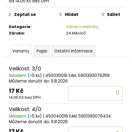
č
od
14,05 Kč
bez DPH
Měrná
u
cena:
j
Zeptat se
Hlídat
Sdílet
e
m
Kategorie
:
Vláčecí nástrahy
e
Záruka
:
24 Měsíců
GAMAKATSU
Varianty
Popis
Ostatní informace
VLASEC
SUPER
G-
Velikost: 3/0
LINE
0,18MM
Skladem
(>5 ks)
| 450030016
EAN:
5901393076359
-
Můžeme doručit do:
11.8.2026
0,35MM
17 Kč
DO
(1M
-
14,05 Kč bez DPH
KOŠ
5000M)
0,75
Velikost: 4/0
Kč
Skladem
(>5 ks)
| 450040016
EAN:
5901393076434
Můžeme doručit do:
11.8.2026
17 Kč