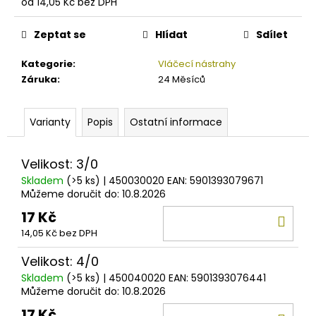
č
od
14,05 Kč
bez DPH
Měrná
u
cena:
j
Zeptat se
Hlídat
Sdílet
e
m
Kategorie
:
Vláčecí nástrahy
e
Záruka
:
24 Měsíců
DAM
Varianty
Popis
Ostatní informace
EFFZETT
STINGER
7X7
Velikost: 3/0
UNCOATED
Skladem
(>5 ks)
| 450030020
EAN:
5901393079671
75
Můžeme doručit do:
10.8.2026
Kč
17 Kč
DO
14,05 Kč bez DPH
KOŠ
Velikost: 4/0
Skladem
(>5 ks)
| 450040020
EAN:
5901393076441
Můžeme doručit do:
10.8.2026
17 Kč