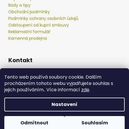
Rady a tipy
Obchodní podmínky
Podmínky ochrany osobních údajů
Odstoupení od kupní smlouvy
Reklamační formulář
Kamenná prodejna
Kontakt
info
@
podberak.cz
Tento web používá soubory cookie. Dalším
777 192 550
procházením tohoto webu vyjadřujete souhlas s
777 192 550
jejich používáním.. Více informací
zde
.
Nastavení
Vytvořil Shoptet
Copyright 2026
podberak.cz
. Všechna práva
Odmítnout
Souhlasím
vyhrazena.