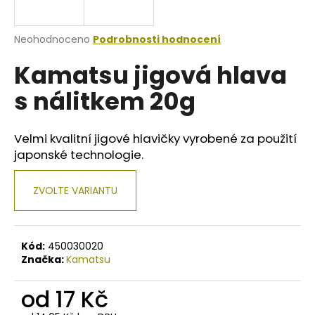
a
j
Průměrné
Neohodnoceno
Podrobnosti hodnocení
í
hodnocení
Kamatsu jigová hlava
produktu
t
je
?
s nálitkem 20g
0,0
z
5
hvězdiček.
Velmi kvalitní jigové hlavičky vyrobené za použití
japonské technologie.
HLEDAT
ZVOLTE VARIANTU
D
o
Kód:
450030020
p
Značka:
Kamatsu
o
r
od
17 Kč
u