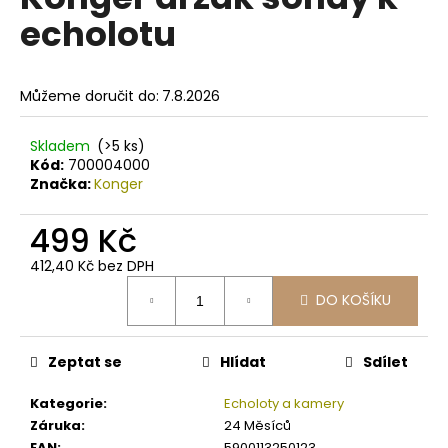
je
a
echolotu
0,0
z
j
5
í
hvězdiček.
Můžeme doručit do:
7.8.2026
t
?
Skladem
(>5 ks)
Kód:
700004000
Značka:
Konger
499 Kč
HLEDAT
412,40 Kč bez DPH
Měrná
DO KOŠÍKU
cena:
D
o
p
Zeptat se
Hlídat
Sdílet
o
r
Kategorie
:
Echoloty a kamery
u
Záruka
:
24 Měsíců
EAN
:
5900113250123