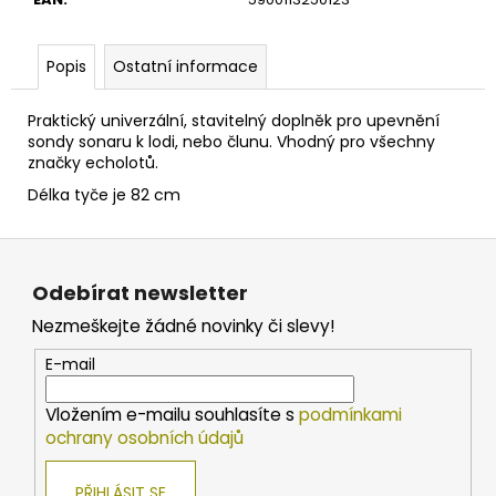
č
u
j
Popis
Ostatní informace
e
m
Praktický univerzální, stavitelný doplněk pro upevnění
e
sondy sonaru k lodi, nebo člunu. Vhodný pro všechny
značky echolotů.
KEITECH
Délka tyče je 82 cm
GUMOVÁ
NÁSTRAHA
Z
EASY
SHINER
á
3.5''
Odebírat newsletter
GREEN
p
PUMPKIN
Nezmeškejte žádné novinky či slevy!
a
CHARTREUSE
8,9CM/7KS
t
E-mail
135
í
Kč
Vložením e-mailu souhlasíte s
podmínkami
ochrany osobních údajů
PŘIHLÁSIT SE