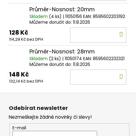
KOŠ
Průměr-Nosnost: 20mm
Skladem
(4 ks)
| 11050156
EAN:
8595602203192
Můžeme doručit do:
11.8.2026
128 Kč
DO
114,29 Kč bez DPH
KOŠ
Průměr-Nosnost: 28mm
Skladem
(2 ks)
| 11050174
EAN:
8595602232321
Můžeme doručit do:
11.8.2026
148 Kč
DO
132,14 Kč bez DPH
KOŠ
Z
á
Odebírat newsletter
p
Nezmeškejte žádné novinky či slevy!
a
t
E-mail