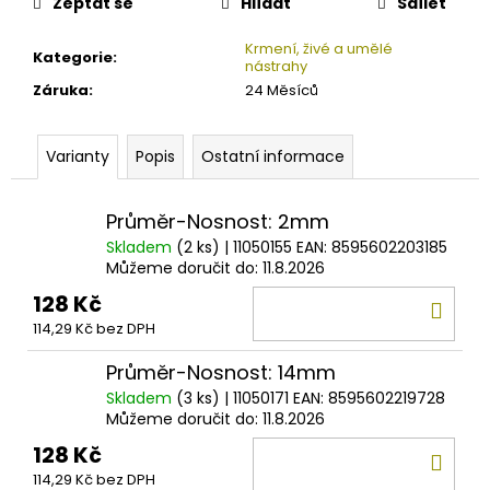
č
Zeptat se
Hlídat
Sdílet
u
j
Krmení, živé a umělé
Kategorie
:
nástrahy
e
Záruka
:
24 Měsíců
m
e
Varianty
Popis
Ostatní informace
SAVAGE
GEAR
Průměr-Nosnost: 2mm
BALL
JIG
Skladem
(2 ks)
| 11050155
EAN:
8595602203185
HEAD
Můžeme doručit do:
11.8.2026
10G
128 Kč
DO
17
Kč
114,29 Kč bez DPH
KOŠ
Průměr-Nosnost: 14mm
Skladem
(3 ks)
| 11050171
EAN:
8595602219728
Můžeme doručit do:
11.8.2026
128 Kč
DO
114,29 Kč bez DPH