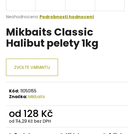
a
j
Průměrné
Neohodnoceno
Podrobnosti hodnocení
í
hodnocení
Mikbaits Classic
produktu
t
je
?
Halibut pelety 1kg
0,0
z
5
hvězdiček.
ZVOLTE VARIANTU
HLEDAT
Kód:
11050155
D
Značka:
Mikbaits
o
p
od
128 Kč
o
r
od
114,29 Kč
bez DPH
Měrná
u
cena: