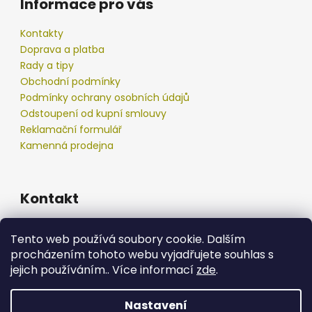
Informace pro vás
Kontakty
Doprava a platba
Rady a tipy
Obchodní podmínky
Podmínky ochrany osobních údajů
Odstoupení od kupní smlouvy
Reklamační formulář
Kamenná prodejna
Kontakt
info
@
podberak.cz
Tento web používá soubory cookie. Dalším
777 192 550
procházením tohoto webu vyjadřujete souhlas s
777 192 550
jejich používáním.. Více informací
zde
.
Nastavení