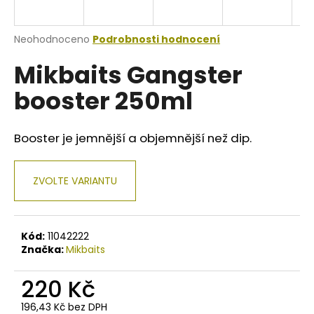
a
j
Průměrné
Neohodnoceno
Podrobnosti hodnocení
í
hodnocení
Mikbaits Gangster
produktu
t
je
?
booster 250ml
0,0
z
5
hvězdiček.
Booster je jemnější a objemnější než dip.
HLEDAT
ZVOLTE VARIANTU
D
Kód:
11042222
o
Značka:
Mikbaits
p
o
220 Kč
r
u
196,43 Kč bez DPH