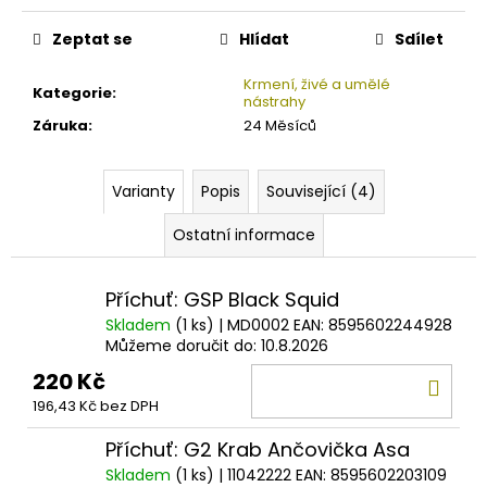
č
Měrná
u
cena:
Zeptat se
Hlídat
Sdílet
j
e
Krmení, živé a umělé
Kategorie
:
m
nástrahy
e
Záruka
:
24 Měsíců
ZFISH
Varianty
Popis
Související (4)
KRMÍTKO
ECO
Ostatní informace
SQUARE
FEEDER
30
Příchuť: GSP Black Squid
Kč
Skladem
(1 ks)
| MD0002
EAN:
8595602244928
Můžeme doručit do:
10.8.2026
220 Kč
DO
196,43 Kč bez DPH
KOŠ
Příchuť: G2 Krab Ančovička Asa
Skladem
(1 ks)
| 11042222
EAN:
8595602203109