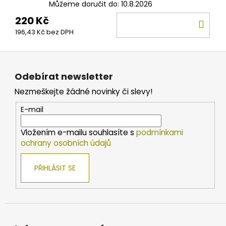
Můžeme doručit do:
10.8.2026
220 Kč
DO
196,43 Kč bez DPH
KOŠ
Z
á
Odebírat newsletter
p
Nezmeškejte žádné novinky či slevy!
a
t
E-mail
í
Vložením e-mailu souhlasíte s
podmínkami
ochrany osobních údajů
PŘIHLÁSIT SE