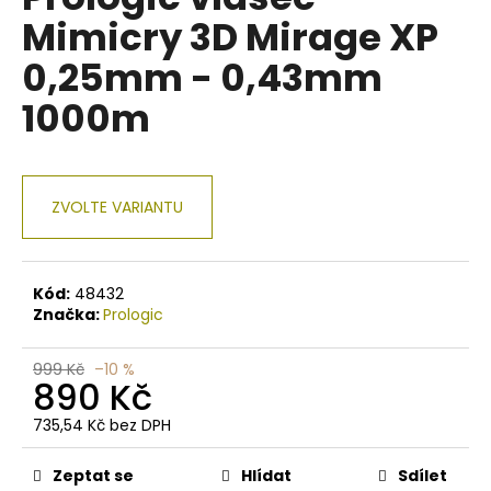
je
a
Mimicry 3D Mirage XP
0,0
z
j
0,25mm - 0,43mm
5
í
hvězdiček.
1000m
t
?
ZVOLTE VARIANTU
HLEDAT
Kód:
48432
Značka:
Prologic
D
999 Kč
–10 %
o
890 Kč
p
o
735,54 Kč bez DPH
r
Měrná
cena:
u
Zeptat se
Hlídat
Sdílet