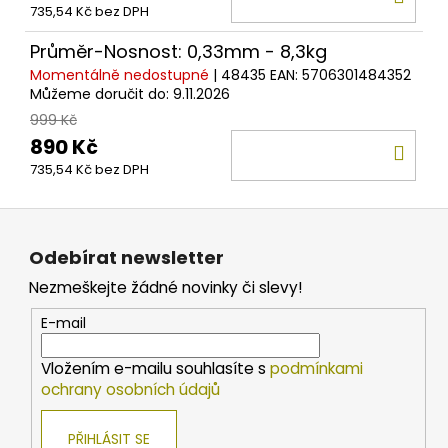
735,54 Kč bez DPH
KOŠ
Průměr-Nosnost: 0,33mm - 8,3kg
Momentálně nedostupné
| 48435
EAN:
5706301484352
Můžeme doručit do:
9.11.2026
999 Kč
890 Kč
DO
735,54 Kč bez DPH
KOŠ
Z
á
Odebírat newsletter
p
Nezmeškejte žádné novinky či slevy!
a
t
E-mail
í
Vložením e-mailu souhlasíte s
podmínkami
ochrany osobních údajů
PŘIHLÁSIT SE