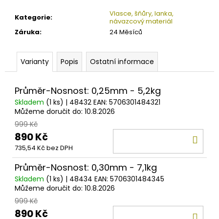
č
u
Vlasce, šňůry, lanka,
Kategorie
:
j
návazcový materiál
e
Záruka
:
24 Měsíců
m
e
Varianty
Popis
Ostatní informace
SAVAGE
Průměr-Nosnost: 0,25mm - 5,2kg
GEAR
100%
Skladem
(1 ks)
| 48432
EAN:
5706301484321
SOFT
Můžeme doručit do:
10.8.2026
FLUOROCARBON
999 Kč
0,17MM
-
890 Kč
DO
0,49MM
735,54 Kč bez DPH
50M
KOŠ
199
Průměr-Nosnost: 0,30mm - 7,1kg
Kč
Skladem
(1 ks)
| 48434
EAN:
5706301484345
Můžeme doručit do:
10.8.2026
999 Kč
890 Kč
DO