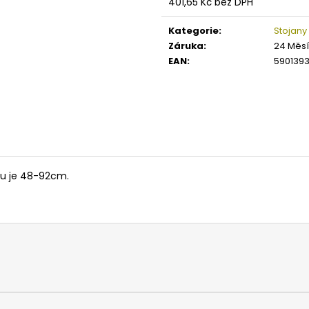
401,65 Kč bez DPH
Měrná
cena:
Kategorie
:
Stojany 
Záruka
:
24 Měs
EAN
:
590139
du je 48-92cm.