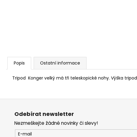
a
j
í
t
?
Popis
Ostatní informace
HLEDAT
Tripod Konger velký má tři teleskopické nohy. Výška tripo
D
Z
o
á
p
Odebírat newsletter
p
o
Nezmeškejte žádné novinky či slevy!
r
a
u
t
E-mail