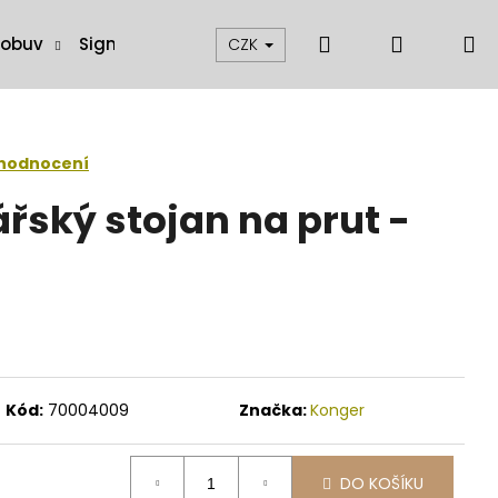
Hledat
Přihláše
N
 obuv
Signalizátory, swingery a čihátka
Muškaření
CZK
k
 hodnocení
řský stojan na prut -
Kód:
70004009
Značka:
Konger
DO KOŠÍKU