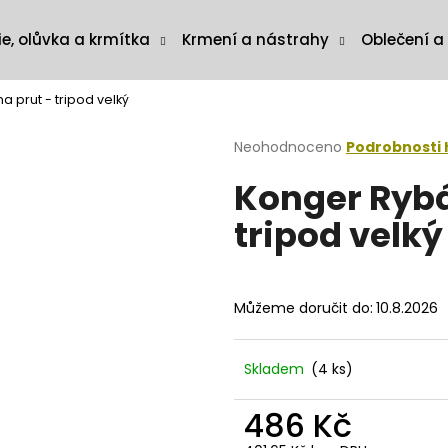
ie, olůvka a krmítka
Krmení a nástrahy
Oblečení a
a prut - tripod velký
Průměrné
Neohodnoceno
Podrobnosti
hodnocení
Konger Rybá
produktu
je
tripod velký
0,0
z
5
hvězdiček.
Můžeme doručit do:
10.8.2026
Skladem
(4 ks)
486 Kč