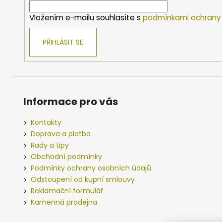
č
í
u
Vložením e-mailu souhlasíte s
podmínkami ochrany 
j
e
PŘIHLÁSIT SE
m
e
SURETTI
Informace pro vás
PRŮBĚŽNÉ
OLOVO
KOULE
Kontakty
1,2G
Doprava a platba
-
40G
Rady a tipy
Obchodní podmínky
4
Kč
Podmínky ochrany osobních údajů
Odstoupení od kupní smlouvy
KAMATSU
Reklamační formulář
KAPROVÝ
NÁVAZEC
Kamenná prodejna
PRO
CARP