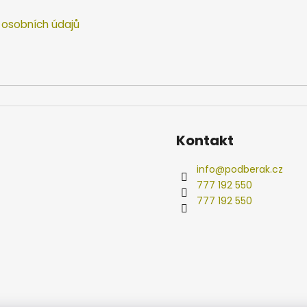
osobních údajů
Kontakt
info
@
podberak.cz
777 192 550
777 192 550