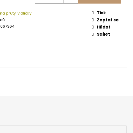
Tisk
na pruty, vidličky
íců
Zeptat se
3067364
Hlídat
Sdílet