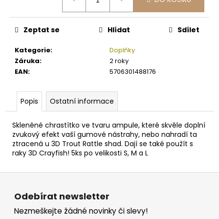
č
cena:
u
j
Zeptat se
Hlídat
Sdílet
e
m
Kategorie
:
Doplňky
e
Záruka
:
2 roky
EAN
:
5706301488176
FOX
SWINGER
BLACK
Popis
Ostatní informace
LABEL
DUMPY
HALO
Skleněné chrastítko ve tvaru ampule, které skvěle doplní
BOBBINS
zvukový efekt vaší gumové nástrahy,
nebo nahradí ta
ztracená u 3D Trout Rattle shad. Dají se také použít s
749
raky 3D Crayfish!
5ks po velikosti S, M a L
Kč
Z
á
Odebírat newsletter
p
Nezmeškejte žádné novinky či slevy!
a