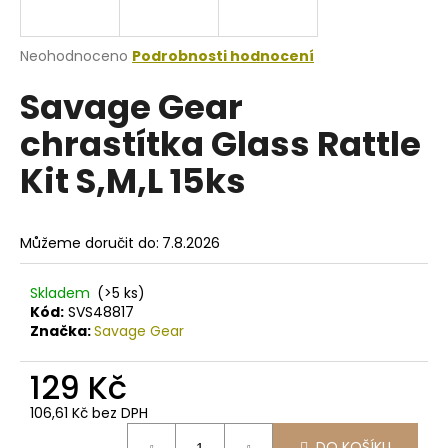
a
j
Průměrné
Neohodnoceno
Podrobnosti hodnocení
í
hodnocení
Savage Gear
produktu
t
je
?
chrastítka Glass Rattle
0,0
z
Kit S,M,L 15ks
5
hvězdiček.
HLEDAT
Můžeme doručit do:
7.8.2026
Skladem
(>5 ks)
Kód:
SVS48817
D
Značka:
Savage Gear
o
p
129 Kč
o
r
106,61 Kč bez DPH
u
Měrná
DO KOŠÍKU