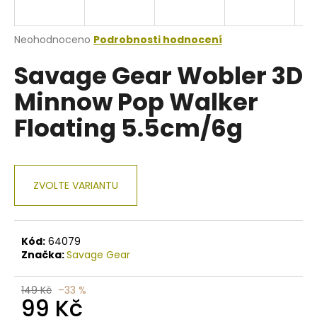
a
j
Průměrné
Neohodnoceno
Podrobnosti hodnocení
í
hodnocení
Savage Gear Wobler 3D
produktu
t
je
?
Minnow Pop Walker
0,0
z
Floating 5.5cm/6g
5
hvězdiček.
HLEDAT
ZVOLTE VARIANTU
D
o
Kód:
64079
p
Značka:
Savage Gear
o
r
149 Kč
–33 %
99 Kč
u