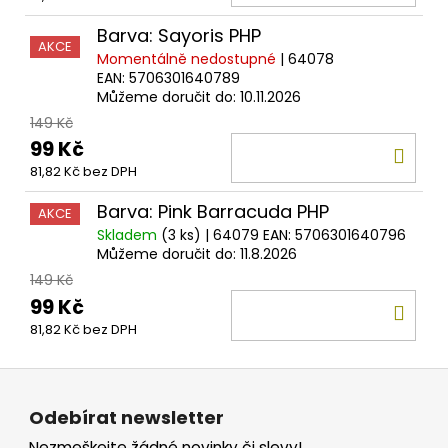
KOŠ
Barva: Sayoris PHP
AKCE
Momentálně nedostupné
| 64078
EAN:
5706301640789
Můžeme doručit do:
10.11.2026
149 Kč
99 Kč
DO
81,82 Kč bez DPH
KOŠ
Barva: Pink Barracuda PHP
AKCE
Skladem
(3 ks)
| 64079
EAN:
5706301640796
Můžeme doručit do:
11.8.2026
149 Kč
99 Kč
DO
81,82 Kč bez DPH
KOŠ
Z
á
Odebírat newsletter
p
Nezmeškejte žádné novinky či slevy!