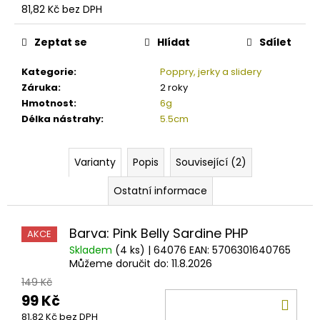
č
81,82 Kč bez DPH
u
Měrná
j
cena:
Zeptat se
Hlídat
Sdílet
e
m
Kategorie
:
Poppry, jerky a slidery
e
Záruka
:
2 roky
Hmotnost
:
6g
Délka nástrahy
:
5.5cm
BERKLEY
ŠŇŮRA
SICK
BRAID
Varianty
Popis
Související (2)
FLAME
GREEN
Ostatní informace
X8
0.08MM
-
0.23MM
Barva: Pink Belly Sardine PHP
AKCE
(1M
Skladem
(4 ks)
| 64076
EAN:
5706301640765
-
Můžeme doručit do:
11.8.2026
2000M)
149 Kč
3,60
99 Kč
Kč
DO
81,82 Kč bez DPH