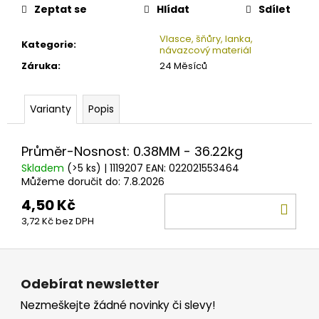
č
cena:
Zeptat se
Hlídat
Sdílet
u
j
Vlasce, šňůry, lanka,
Kategorie
:
e
návazcový materiál
m
Záruka
:
24 Měsíců
e
Varianty
Popis
KEITECH
GUMOVÁ
NÁSTRAHA
Průměr-Nosnost: 0.38MM - 36.22kg
EASY
Skladem
(>5 ks)
| 1119207
EAN:
022021553464
SHINER
Můžeme doručit do:
7.8.2026
3.5''
GREEN
4,50 Kč
DO
PUMPKIN
CHARTREUSE
3,72 Kč bez DPH
KOŠ
8,9CM/7KS
135
Z
Kč
á
Odebírat newsletter
p
Nezmeškejte žádné novinky či slevy!
a