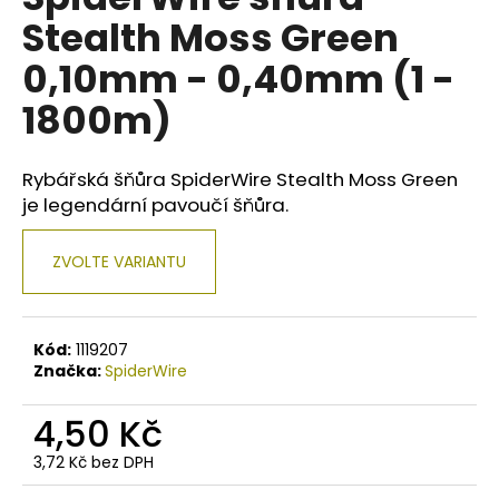
je
a
Stealth Moss Green
0,0
z
j
0,10mm - 0,40mm (1 -
5
í
hvězdiček.
1800m)
t
?
Rybářská šňůra SpiderWire Stealth Moss Green
je legendární pavoučí šňůra.
HLEDAT
ZVOLTE VARIANTU
Kód:
1119207
D
Značka:
SpiderWire
o
p
4,50 Kč
o
r
3,72 Kč bez DPH
u
Měrná