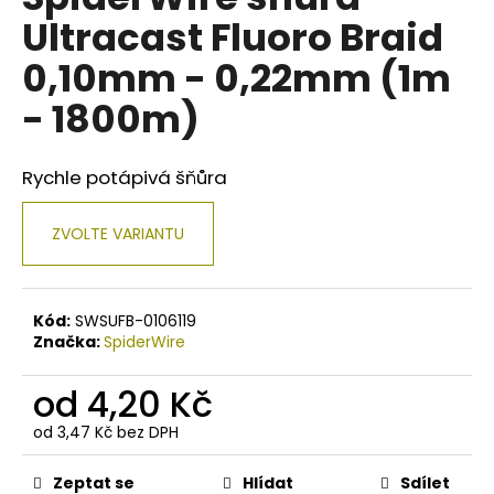
je
a
Ultracast Fluoro Braid
0,0
z
j
0,10mm - 0,22mm (1m
5
í
hvězdiček.
- 1800m)
t
?
Rychle potápivá šňůra
ZVOLTE VARIANTU
HLEDAT
Kód:
SWSUFB-0106119
Značka:
SpiderWire
D
o
od
4,20 Kč
p
o
od
3,47 Kč
bez DPH
r
Měrná
u
cena:
Zeptat se
Hlídat
Sdílet