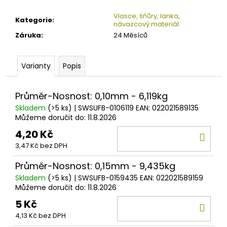
č
u
Vlasce, šňůry, lanka,
Kategorie
:
j
návazcový materiál
e
Záruka
:
24 Měsíců
m
e
Varianty
Popis
BLACK
Průměr-Nosnost: 0,10mm - 6,119kg
CAT
TROJHÁČKY
Skladem
(>5 ks)
| SWSUFB-0106119
EAN:
022021589135
TREBLE
Můžeme doručit do:
11.8.2026
HOOK
X
4,20 Kč
DO
STRONG
3,47 Kč bez DPH
DG
KOŠ
219
Průměr-Nosnost: 0,15mm - 9,435kg
Kč
Skladem
(>5 ks)
| SWSUFB-0159435
EAN:
022021589159
Můžeme doručit do:
11.8.2026
5 Kč
DO
4,13 Kč bez DPH
KOŠ