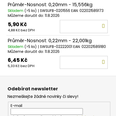
Průměr-Nosnost: 0,20mm - 15,556kg
Skladem
(>5 ks)
| SWSUFB-0201556
EAN:
022021589173
Můžeme doručit do:
11.8.2026
5,90 Kč
DO
4,88 Kč bez DPH
KOŠ
Průměr-Nosnost: 0,22mm - 22,001kg
Skladem
(>5 ks)
| SWSUFB-02222001
EAN:
022021589180
Můžeme doručit do:
11.8.2026
6,45 Kč
DO
5,33 Kč bez DPH
KOŠ
Z
á
Odebírat newsletter
p
Nezmeškejte žádné novinky či slevy!
a
t
E-mail
í