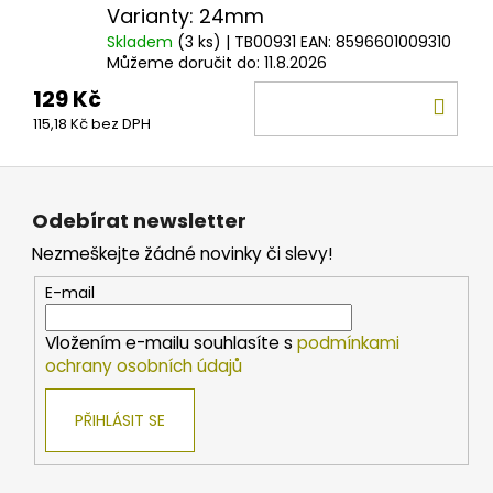
Varianty: 24mm
Skladem
(3 ks)
| TB00931
EAN:
8596601009310
Můžeme doručit do:
11.8.2026
129 Kč
DO
115,18 Kč bez DPH
KOŠ
Z
á
Odebírat newsletter
p
Nezmeškejte žádné novinky či slevy!
a
t
E-mail
í
Vložením e-mailu souhlasíte s
podmínkami
ochrany osobních údajů
PŘIHLÁSIT SE