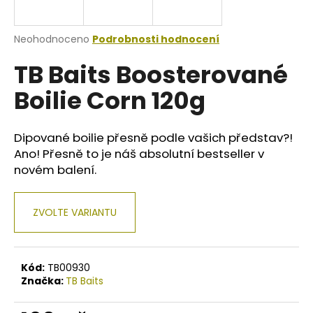
a
j
Průměrné
Neohodnoceno
Podrobnosti hodnocení
í
hodnocení
TB Baits Boosterované
produktu
t
je
?
Boilie Corn 120g
0,0
z
5
hvězdiček.
Dipované boilie přesně podle vašich představ?!
Ano! Přesně to je náš absolutní bestseller v
HLEDAT
novém balení.
ZVOLTE VARIANTU
D
o
p
o
Kód:
TB00930
Značka:
TB Baits
r
u