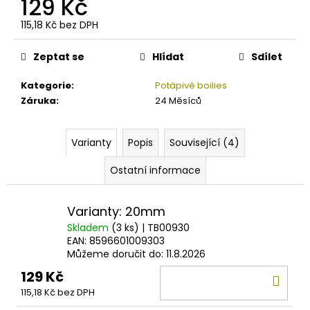
129 Kč
č
u
115,18 Kč bez DPH
j
Měrná
e
cena:
Zeptat se
Hlídat
Sdílet
m
e
Kategorie
:
Potápivé boilies
Záruka
:
24 Měsíců
SURETTI
ZÁVĚSNÉ
OLOVO
Varianty
Popis
Související (4)
HRUŠKA
S
Ostatní informace
OBRATLÍKEM
3G
-
Varianty: 20mm
250G
Skladem
(3 ks)
| TB00930
7
EAN:
8596601009303
Kč
Můžeme doručit do:
11.8.2026
129 Kč
DO
115,18 Kč bez DPH
KOŠ