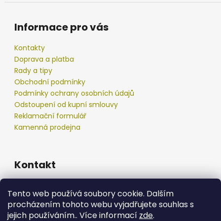
Informace pro vás
Kontakty
Doprava a platba
Rady a tipy
Obchodní podmínky
Podmínky ochrany osobních údajů
Odstoupení od kupní smlouvy
Reklamační formulář
Kamenná prodejna
Kontakt
info
@
podberak.cz
Tento web používá soubory cookie. Dalším
777 192 550
procházením tohoto webu vyjadřujete souhlas s
777 192 550
jejich používáním.. Více informací
zde
.