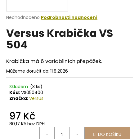
a
j
Průměrné
Neohodnoceno
Podrobnosti hodnocení
í
hodnocení
Versus Krabička VS
produktu
t
je
?
504
0,0
z
5
hvězdiček.
Krabička má 6 variabilních přepážek.
Můžeme doručit do:
11.8.2026
HLEDAT
Skladem
(3 ks)
Kód:
VS050400
D
Značka:
Versus
o
p
97 Kč
o
80,17 Kč bez DPH
r
Měrná
u
DO KOŠÍKU
cena: