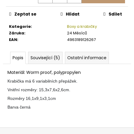
č
u
j
Zeptat se
Hlídat
Sdílet
e
m
Kategorie
:
Boxy a krabičky
e
Záruka
:
24 Měsíců
EAN
:
4963189126267
SURETTI
ZÁVĚSNÉ
Popis
Související (5)
Ostatní informace
OLOVO
HRUŠKA
S
Materiál: Worm proof, polypropylen
OBRATLÍKEM
3G
Krabička má 6 variabilních přepážek.
-
Vnitřní rozměry: 15,3x7,6x2,6cm.
250G
Rozměry
16,1x9,1x3,1cm
7
Kč
Barva černá
Z