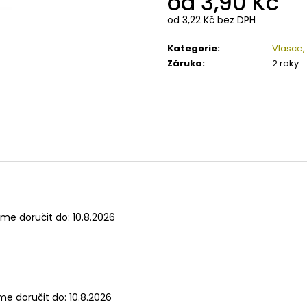
od
3,90 Kč
od
3,22 Kč
bez DPH
Měrná
cena:
Kategorie
:
Vlasce,
Záruka
:
2 roky
me doručit do:
10.8.2026
e doručit do:
10.8.2026