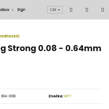
Hledat
Přihláše
N
 obuv
Signalizátory, swingery a čihátka
Muškaření
CZK
k
 hodnocení
g Strong 0.08 - 0.64mm
C 814-008
Značka:
WFT