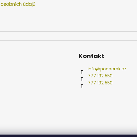
osobních údajů
Kontakt
info
@
podberak.cz
777 192 550
777 192 550