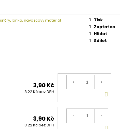
Tisk
 šňůry, lanka, návazcový materiál
Zeptat se
Hlídat
Sdílet
3,90 Kč
DO
3,22 Kč bez DPH
KOŠÍK
3,90 Kč
DO
3,22 Kč bez DPH