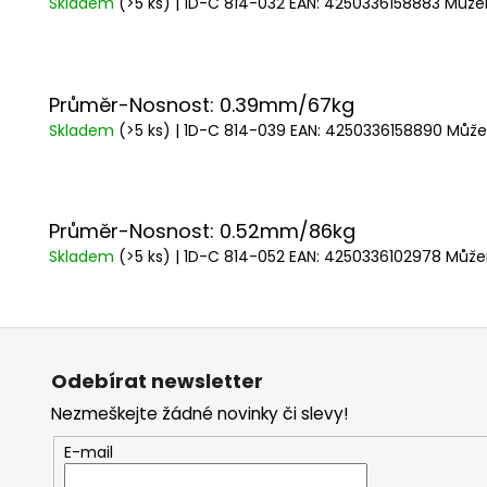
Skladem
(>5 ks)
| 1D-C 814-032
EAN:
4250336158883
Můžem
LEADER
Následující
KAYO
HEAVY
CARP
25CM
Průměr-Nosnost: 0.39mm/67kg
25LBS
Skladem
(>5 ks)
| 1D-C 814-039
EAN:
4250336158890
Může
59
Kč
SAVAGE
GEAR
100%
Průměr-Nosnost: 0.52mm/86kg
SOFT
Skladem
(>5 ks)
| 1D-C 814-052
EAN:
4250336102978
Může
FLUOROCARBON
0,17MM
-
0,49MM
Z
50M
á
199
Odebírat newsletter
Kč
p
Nezmeškejte žádné novinky či slevy!
a
t
E-mail
í