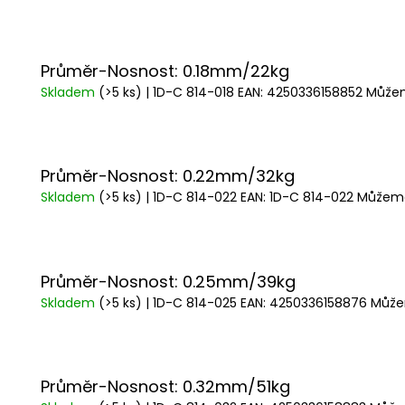
č
u
j
e
Průměr-Nosnost: 0.18mm/22kg
m
Skladem
(>5 ks)
| 1D-C 814-018
EAN:
4250336158852
Můžem
e
SURETTI
Průměr-Nosnost: 0.22mm/32kg
PRŮBĚŽNÉ
Skladem
(>5 ks)
| 1D-C 814-022
EAN:
1D-C 814-022
Můžeme
OLOVO
KOULE
1,2G
-
40G
Průměr-Nosnost: 0.25mm/39kg
4
Skladem
(>5 ks)
| 1D-C 814-025
EAN:
4250336158876
Může
Kč
KAMATSU
KAPROVÝ
NÁVAZEC
PRO
Průměr-Nosnost: 0.32mm/51kg
CARP