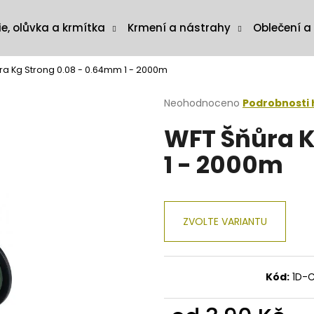
ie, olůvka a krmítka
Krmení a nástrahy
Oblečení a
ra Kg Strong 0.08 - 0.64mm 1 - 2000m
Průměrné
Neohodnoceno
Podrobnosti
hodnocení
WFT Šňůra K
produktu
je
1 - 2000m
0,0
z
5
hvězdiček.
ZVOLTE VARIANTU
Kód:
1D-