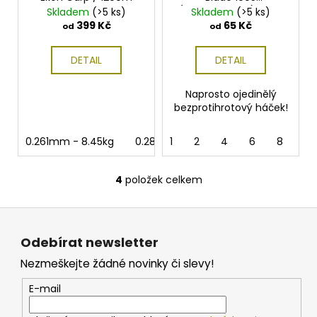
č
(bezprotihrotu) Black
Skladem
(>5 ks)
Skladem
(>5 ks)
u
Nickel 10ks
399 Kč
65 Kč
od
od
j
e
DETAIL
DETAIL
m
e
Naprosto ojedinělý
bezprotihrotový háček!
TB
BAITS
0.261mm - 8.45kg
0.286mm - 10.2kg
1
2
4
0.309mm - 11.
6
8
1/
BOILIE
10KG
20MM
4
položek celkem
O
699
Kč
v
Z
l
á
á
Odebírat newsletter
d
p
a
Nezmeškejte žádné novinky či slevy!
a
c
t
E-mail
í
í
p