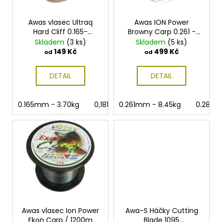
d
r
a
u
o
j
Awas vlasec Ultraq
Awas ION Power
k
Hard Cliff 0.165-
Browny Carp 0.261 -
d
í
0.261mm 200m
0.370 mm 1200m
Skladem
(3 ks)
Skladem
(5 ks)
t
u
t
149 Kč
499 Kč
od
od
ů
k
?
t
DETAIL
DETAIL
ů
0.165mm - 3.70kg
0,181mm - 4.50kg
0.261mm - 8.45kg
0.234mm - 6.9
0.286m
HLEDAT
D
o
p
o
r
u
Awas vlasec Ion Power
Awa-S Háčky Cutting
Ekon Carp / 1200m
Blade 1095