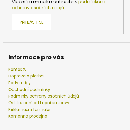
Vložením e-mailu souhlasíte s
podmínkami
r
ochrany osobních údajů
v
k
PŘIHLÁSIT SE
y
v
ý
p
i
s
Informace pro vás
u
Kontakty
Doprava a platba
Rady a tipy
Obchodní podmínky
Podmínky ochrany osobních údajů
Odstoupení od kupní smlouvy
Reklamační formulář
Kamenná prodejna