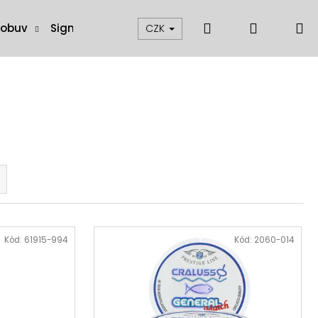
Hledat
Přihláše
N
 obuv
Signalizátory, swingery a čihátka
Muškaření
CZK
k
Kód:
61915-994
Kód:
2060-014