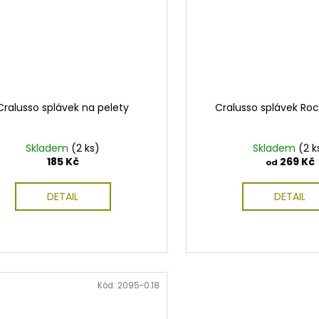
Cralusso splávek na pelety
Cralusso splávek Roc
Skladem
(2 ks)
Skladem
(2 k
185 Kč
269 Kč
od
DETAIL
DETAIL
Kód:
2095-0.18