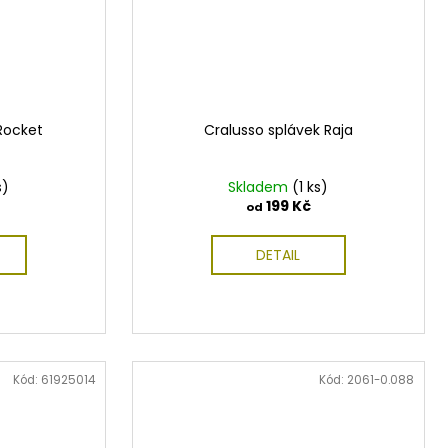
Rocket
Cralusso splávek Raja
s)
Skladem
(1 ks)
199 Kč
od
DETAIL
Kód:
61925014
Kód:
2061-0.088