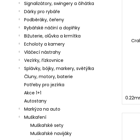
č
Signalizátory, swingery a čihátka
u
Dárky pro rybáře
j
Podběráky, čeřeny
e
m
Rybářské náčiní a doplňky
e
Bižuterie, olůvka a krmítka
Cral
Echoloty a kamery
Vláčecí nástrahy
SURETTI
Vezírky, řízkovnice
ZÁVĚSNÉ
Splávky, bójky, markery, světýlka
OLOVO
HRUŠKA
Čluny, motory, baterie
S
Potřeby pro jezírka
OBRATLÍKEM
3G
Akce 1+1
-
0.22m
Autostany
250G
Markýza na auto
7
Kč
Muškaření
Muškařské sety
SURETTI
Následující
ZÁVĚSNÉ
Muškařské navijáky
OLOVO