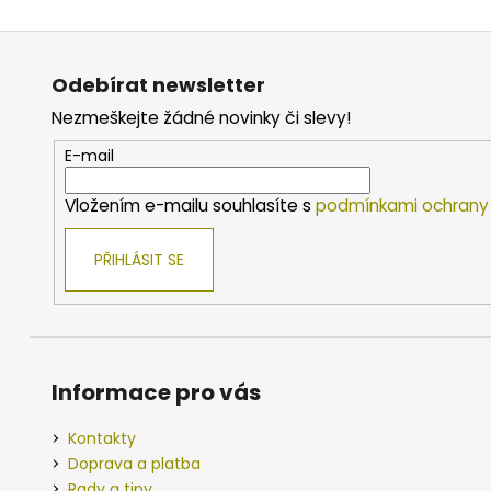
Z
á
Odebírat newsletter
p
Nezmeškejte žádné novinky či slevy!
a
t
E-mail
í
Vložením e-mailu souhlasíte s
podmínkami ochrany 
PŘIHLÁSIT SE
Informace pro vás
Kontakty
Doprava a platba
Rady a tipy