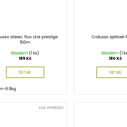
usso vlasec fluo Line prestige
Cralusso splávek 
150m
Skladem
(1 ks)
Skladem
(1 k
189 Kč
180 Kč
DETAIL
DETAIL
m-6.9kg
Kód:
61945002