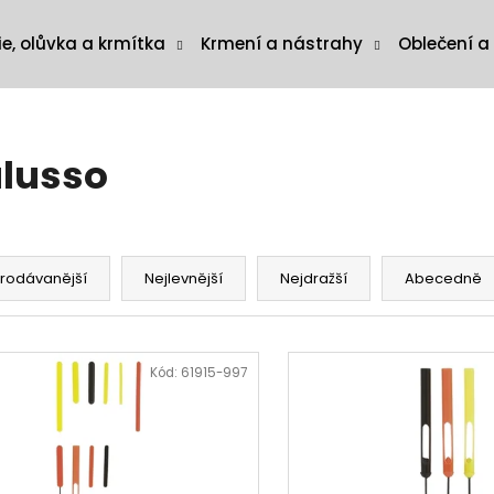
ie, olůvka a krmítka
Krmení a nástrahy
Oblečení a
lusso
rodávanější
Nejlevnější
Nejdražší
Abecedně
Kód:
61915-997