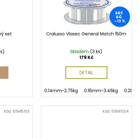
207
KČ
–13 %
vý set
Cralusso Vlasec General Match 150m
ks)
Skladem
(3 ks)
179 Kč
DETAIL
0.14mm-2.75kg
0.16mm-3.46kg
0.20m
Kód:
61945103
Kód:
61991004