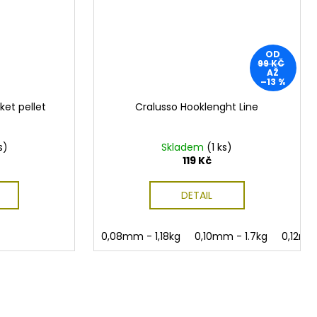
OD
99 KČ
AŽ
–13 %
ket pellet
Cralusso Hooklenght Line
s)
Skladem
(1 ks)
119 Kč
DETAIL
0,08mm - 1,18kg
0,10mm - 1.7kg
0,12mm