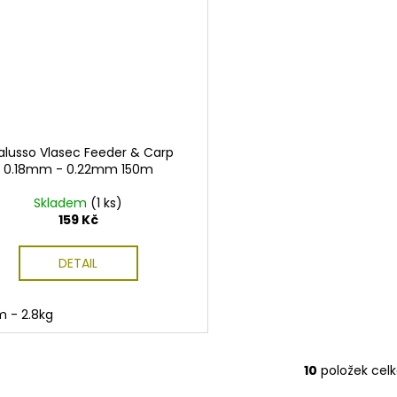
alusso Vlasec Feeder & Carp
0.18mm - 0.22mm 150m
Skladem
(1 ks)
159 Kč
DETAIL
 - 2.8kg
10
položek cel
O