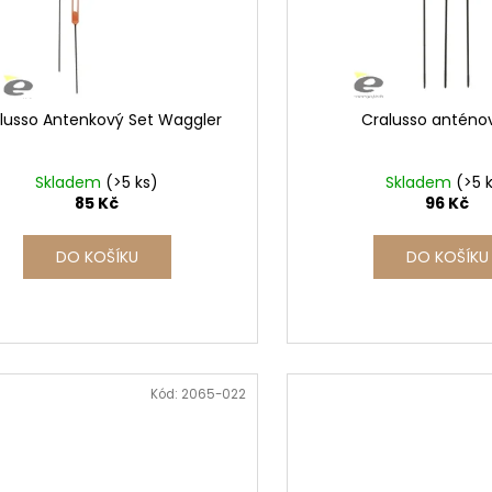
lusso Antenkový Set Waggler
Cralusso anténo
Skladem
(>5 ks)
Skladem
(>5 
85 Kč
96 Kč
DO KOŠÍKU
DO KOŠÍKU
Kód:
2065-022