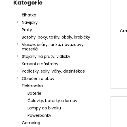
kategorie
Kategorie
d
l
r
a
u
o
j
čihátka
k
d
í
Navijáky
t
u
t
Pruty
Cra
ů
k
?
Batohy, boxy, tašky, obaly, krabičky
t
Vlasce, šňůry, lanka, návazcový
materiál
ů
Stojany na pruty, vidličky
Krmení a nástrahy
HLEDAT
Podložky, saky, váhy, dezinfekce
Oblečení a obuv
Elektronika
D
Baterie
o
Čelovky, baterky a lampy
p
Lampy do bivaku
o
r
Powerbanky
u
Camping