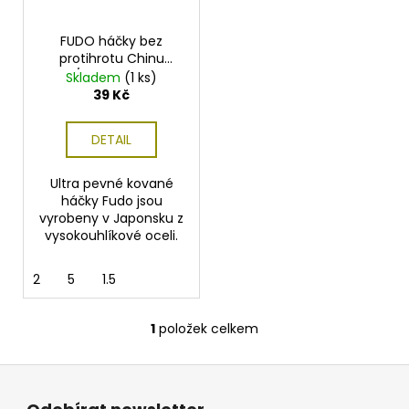
d
r
a
u
o
j
FUDO háčky bez
k
protihrotu Chinu
d
í
W/Ring Barbless
Skladem
(1 ks)
t
u
t
39 Kč
ů
k
?
t
DETAIL
ů
Ultra pevné kované
háčky Fudo jsou
HLEDAT
vyrobeny v Japonsku z
vysokouhlíkové oceli.
2
5
1.5
D
o
p
1
položek celkem
O
o
v
r
Z
l
u
á
á