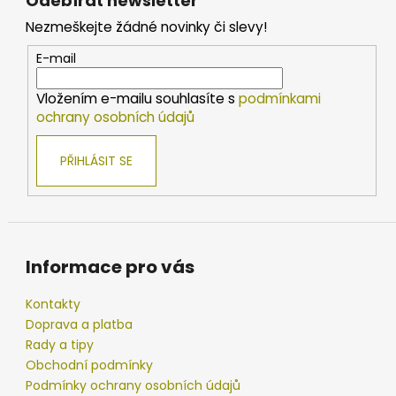
Odebírat newsletter
č
d
p
u
a
Nezmeškejte žádné novinky či slevy!
a
j
c
t
e
E-mail
í
í
m
p
e
Vložením e-mailu souhlasíte s
podmínkami
r
ochrany osobních údajů
v
k
ZFISH
PŘIHLÁSIT SE
y
KRMÍTKO
v
METHOD
FEEDER
ý
ZFX
p
42
i
Kč
s
Informace pro vás
u
Kontakty
Doprava a platba
Rady a tipy
Obchodní podmínky
Podmínky ochrany osobních údajů