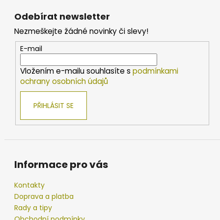
á
á
Odebírat newsletter
d
p
a
Nezmeškejte žádné novinky či slevy!
a
c
t
E-mail
í
í
p
Vložením e-mailu souhlasíte s
podmínkami
r
ochrany osobních údajů
v
k
PŘIHLÁSIT SE
y
v
ý
p
i
s
Informace pro vás
u
Kontakty
Doprava a platba
Rady a tipy
Obchodní podmínky