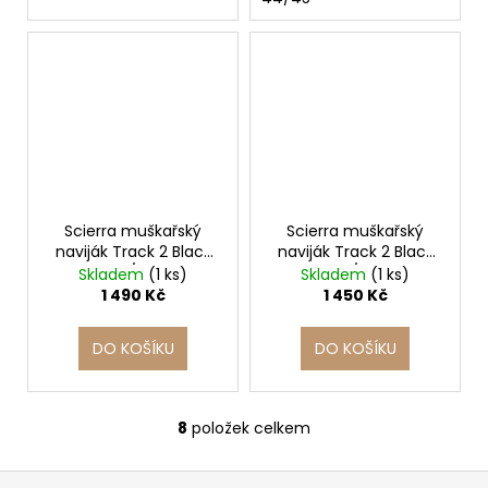
Scierra muškařský
Scierra muškařský
naviják Track 2 Black
naviják Track 2 Black
5/6
3/4
Skladem
(1 ks)
Skladem
(1 ks)
1 490 Kč
1 450 Kč
DO KOŠÍKU
DO KOŠÍKU
8
položek celkem
O
v
Z
l