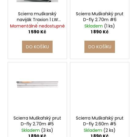
d
r
a
u
o
j
Scierra muškarský
Scierra Muškařský prut
k
naviják Traxion 1 LW
D-fly 2.70m #6
d
í
2/4
Momentálně nedostupné
Skladem
(1 ks)
t
u
t
1 590 Kč
1 890 Kč
ů
k
?
t
DO KOŠÍKU
DO KOŠÍKU
ů
HLEDAT
D
o
p
o
Scierra Muškařský prut
Scierra Muškařský prut
r
D-fly 2.70m #5
D-fly 2.60m #5
u
Skladem
(3 ks)
Skladem
(2 ks)
1 890 Kč
1 890 Kč