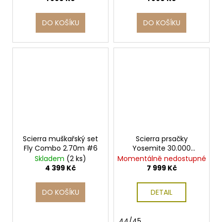
č
u
j
DO KOŠÍKU
DO KOŠÍKU
e
m
e
TB
BAITS
BOILIE
10KG
20MM
699
Scierra muškařský set
Scierra prsačky
Kč
Fly Combo 2.70m #6
Yosemite 30.000
Chest Stockingfoot
Skladem
(2 ks)
Momentálně nedostupné
4 399 Kč
7 999 Kč
DO KOŠÍKU
DETAIL
44/45