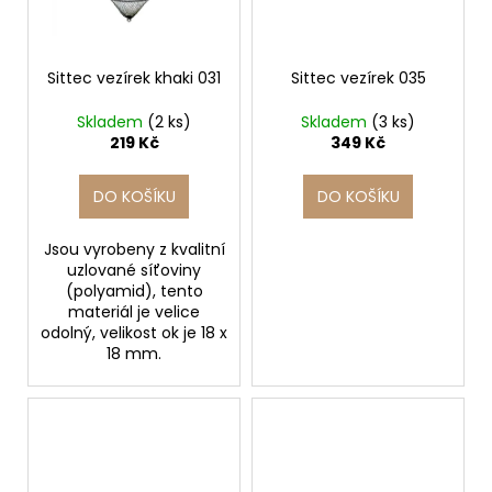
č
u
j
e
Sittec vezírek khaki 031
Sittec vezírek 035
m
e
Skladem
(2 ks)
Skladem
(3 ks)
219 Kč
349 Kč
GAMAKATSU
DO KOŠÍKU
DO KOŠÍKU
VLASEC
SUPER
G-
Jsou vyrobeny z kvalitní
LINE
uzlované síťoviny
FLEX
(polyamid), tento
0,18MM
materiál je velice
-
odolný, velikost ok je 18 x
0,33MM
18 mm.
(1M
-
5000M)
0,75
Kč