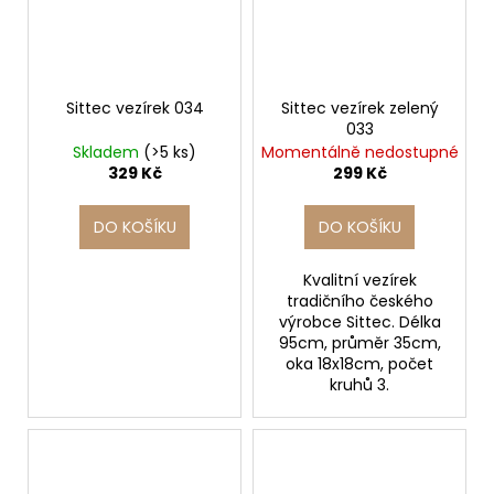
Sittec vezírek 034
Sittec vezírek zelený
033
Skladem
(>5 ks)
Momentálně nedostupné
329 Kč
299 Kč
DO KOŠÍKU
DO KOŠÍKU
Kvalitní vezírek
tradičního českého
výrobce Sittec. Délka
95cm, průměr 35cm,
oka 18x18cm, počet
kruhů 3.