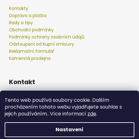
u
Kontakty
Doprava a platba
Rady a tipy
Obchodní podmínky
Podmínky ochrany osobních údajů
Odstoupení od kupní smlouvy
Reklamační formulář
Kamenná prodejna
Kontakt
info
@
podberak.cz
Tento web používá soubory cookie. Dalším
777 192 550
procházením tohoto webu vyjadřujete souhlas s
777 192 550
jejich používáním.. Více informací
zde
.
Nastavení
Vytvořil Shoptet