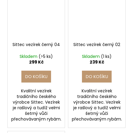
Sittec vezírek černý 04
Sittec vezírek černý 02
Skladem
(>5 ks)
Skladem
(1 ks)
299 Kč
239 Kč
DO KOŠÍKU
DO KOŠÍKU
Kvalitní vezírek
Kvalitní vezírek
tradičního českého
tradičního českého
výrobce Sittec. Vezírek
výrobce Sittec. Vezírek
je rašlový a tudíž velmi
je rašlový a tudíž velmi
šetrný vůči
šetrný vůči
přechovávaným rybám.
přechovávaným rybám.