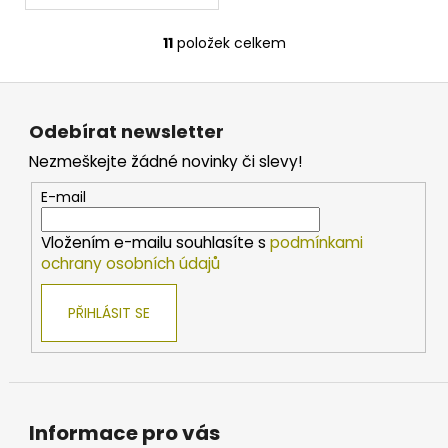
11
položek celkem
O
v
Z
l
á
á
Odebírat newsletter
d
p
a
Nezmeškejte žádné novinky či slevy!
a
c
t
E-mail
í
í
p
Vložením e-mailu souhlasíte s
podmínkami
r
ochrany osobních údajů
v
k
PŘIHLÁSIT SE
y
v
ý
p
i
s
Informace pro vás