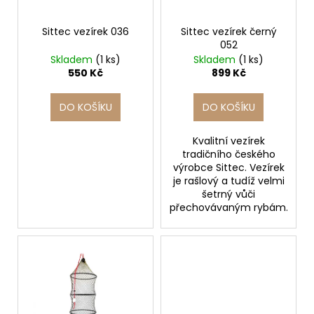
d
r
a
u
o
j
Sittec vezírek 036
Sittec vezírek černý
k
052
d
í
Skladem
(1 ks)
Skladem
(1 ks)
t
u
t
550 Kč
899 Kč
ů
k
?
t
DO KOŠÍKU
DO KOŠÍKU
ů
Kvalitní vezírek
tradičního českého
HLEDAT
výrobce Sittec. Vezírek
je rašlový a tudíž velmi
šetrný vůči
přechovávaným rybám.
D
o
p
o
r
u