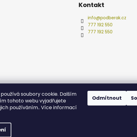
Kontakt
info
@
podberak.cz
777 192 550
777 192 550
používá soubory cookie. Dalším
Odmítnout
S
m tohoto webu vyjadřujete
ejich používáním.. Více informací
ní