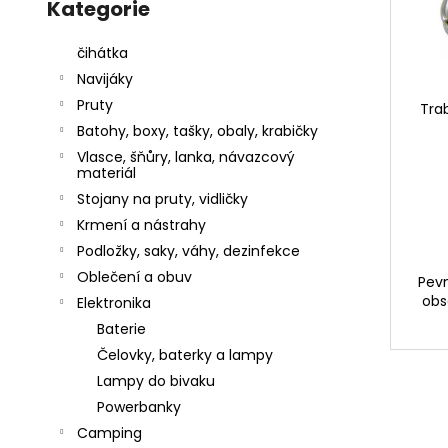
kategorie
Kategorie
d
l
r
a
u
o
j
čihátka
k
d
í
Navijáky
t
u
t
Pruty
Tra
ů
k
?
Batohy, boxy, tašky, obaly, krabičky
t
Vlasce, šňůry, lanka, návazcový
materiál
ů
Stojany na pruty, vidličky
Krmení a nástrahy
HLEDAT
Podložky, saky, váhy, dezinfekce
Oblečení a obuv
Pevn
obs
Elektronika
D
Baterie
o
Čelovky, baterky a lampy
p
Lampy do bivaku
o
r
Powerbanky
u
Camping