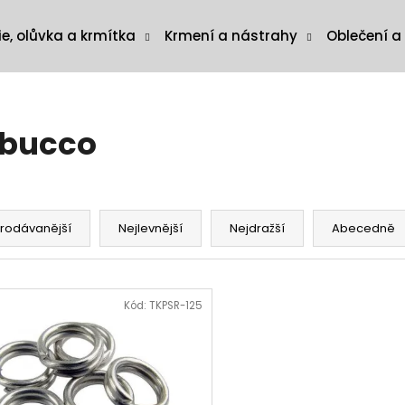
ie, olůvka a krmítka
Krmení a nástrahy
Oblečení a
abucco
rodávanější
Nejlevnější
Nejdražší
Abecedně
Kód:
TKPSR-125