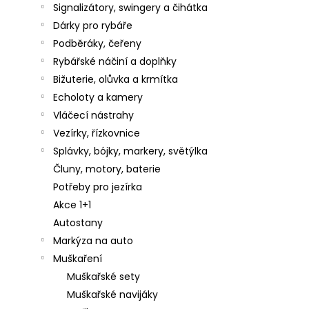
č
Signalizátory, swingery a čihátka
u
Dárky pro rybáře
j
Podběráky, čeřeny
e
m
Rybářské náčiní a doplňky
e
Bižuterie, olůvka a krmítka
Echoloty a kamery
Vláčecí nástrahy
WFT
Vezírky, řízkovnice
ŠŇŮRA
Splávky, bójky, markery, světýlka
KG
STRONG
Čluny, motory, baterie
MULTICOLOR
Potřeby pro jezírka
0.18
-
Akce 1+1
0.39MM
Autostany
(1
-
Markýza na auto
2000
Muškaření
M)
Muškařské sety
4,90
Kč
Muškařské navijáky