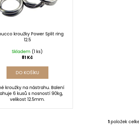
bucco kroužky Power Split ring
12.5
Skladem
(1 ks)
81 Kč
DO KOŠÍKU
é kroužky na nástrahu. Balení
ahuje 6 kusů s nosností 90kg,
velikost 12.5mm.
1
položek cel
O
v
l