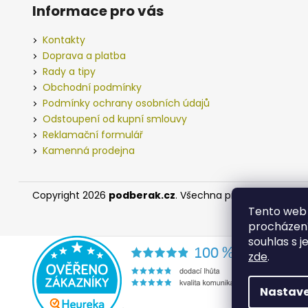
Informace pro vás
0.23MM
(1M
-
Kontakty
2000M)
Doprava a platba
3,60
Rady a tipy
Kč
Obchodní podmínky
Podmínky ochrany osobních údajů
Odstoupení od kupní smlouvy
Reklamační formulář
Kamenná prodejna
Copyright 2026
podberak.cz
. Všechna práva vyhrazena.
Tento web 
procházení
souhlas s j
zde
.
Nastave