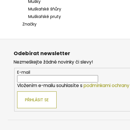
Mušky
WFT
ŠŇŮRA
Muškařské šňůry
KG
Muškařské pruty
STRONG
8
Značky
YELLOW
0.08
Následující
-
Z
0.26
MM
á
(1
Odebírat newsletter
p
-
Nezmeškejte žádné novinky či slevy!
3000
a
M)
t
E-mail
4
í
Kč
Vložením e-mailu souhlasíte s
podmínkami ochrany 
BERKLEY
ŠŇŮRA
PŘIHLÁSIT SE
SICK
BRAID
FLAME
GREEN
X8
0.08MM
-