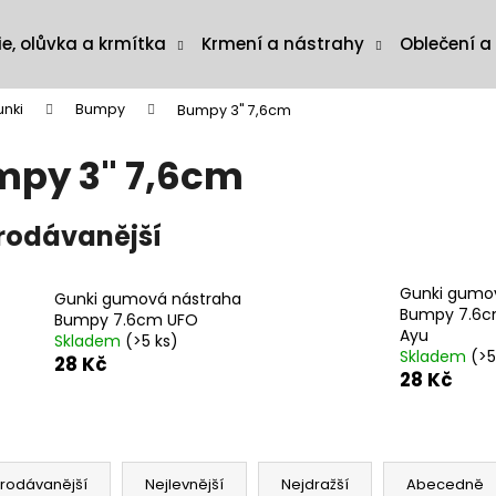
ie, olůvka a krmítka
Krmení a nástrahy
Oblečení a
nki
Bumpy
Bumpy 3" 7,6cm
py 3" 7,6cm
rodávanější
Gunki gumo
Gunki gumová nástraha
Bumpy 7.6c
Bumpy 7.6cm UFO
Ayu
Skladem
(>5 ks)
Skladem
(>5
28 Kč
28 Kč
rodávanější
Nejlevnější
Nejdražší
Abecedně