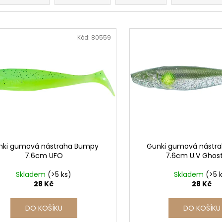
Kód:
80559
nki gumová nástraha Bumpy
Gunki gumová nástr
7.6cm UFO
7.6cm U.V Ghos
Skladem
(>5 ks)
Skladem
(>5 
28 Kč
28 Kč
DO KOŠÍKU
DO KOŠÍKU