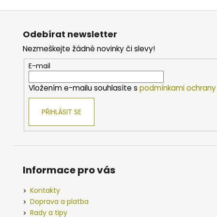
Z
á
Odebírat newsletter
p
Nezmeškejte žádné novinky či slevy!
a
t
E-mail
í
Vložením e-mailu souhlasíte s
podmínkami ochrany 
PŘIHLÁSIT SE
Informace pro vás
Kontakty
Doprava a platba
Rady a tipy