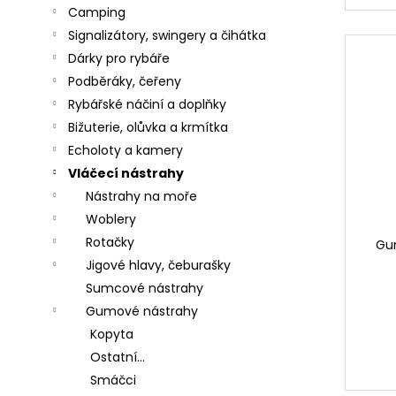
č
Camping
u
Signalizátory, swingery a čihátka
j
e
Dárky pro rybáře
m
Podběráky, čeřeny
e
Rybářské náčiní a doplňky
Bižuterie, olůvka a krmítka
Echoloty a kamery
SURETTI
Vláčecí nástrahy
PRŮBĚŽNÉ
Nástrahy na moře
OLOVO
KOULE
Woblery
1,2G
Rotačky
-
Gu
40G
Jigové hlavy, čeburašky
4
Sumcové nástrahy
Kč
Gumové nástrahy
KAMATSU
Kopyta
KAPROVÝ
Ostatní...
NÁVAZEC
PRO
Smáčci
CARP