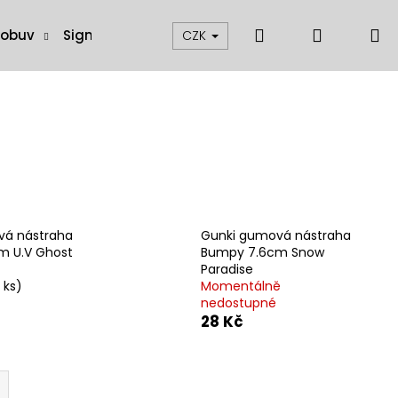
Hledat
Přihláše
N
 obuv
Signalizátory, swingery a čihátka
Muškaření
CZK
k
vá nástraha
Gunki gumová nástraha
m U.V Ghost
Bumpy 7.6cm Snow
Paradise
 ks)
Momentálně
nedostupné
28 Kč