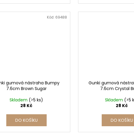
Kód:
69488
nki gumová nástraha Bumpy
Gunki gumová nástr
7.6cm Brown Sugar
7.6cm Crystal 
Skladem
(>5 ks)
Skladem
(>5 
28 Kč
28 Kč
DO KOŠÍKU
DO KOŠÍKU