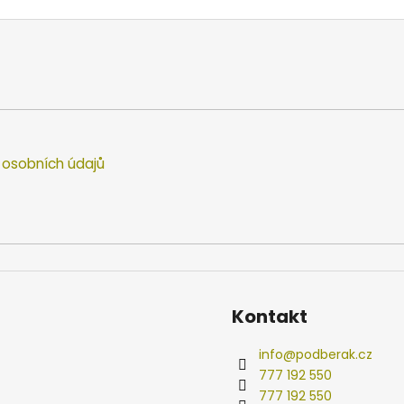
osobních údajů
Kontakt
info
@
podberak.cz
777 192 550
777 192 550