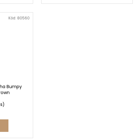
Kód:
80560
aha Bumpy
Brown
ks)