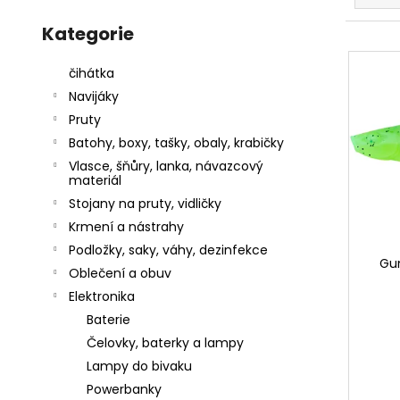
z
l
Přeskočit
a
kategorie
Kategorie
e
j
V
n
í
ý
čihátka
í
t
p
Navijáky
p
?
i
Pruty
r
s
Batohy, boxy, tašky, obaly, krabičky
o
p
Vlasce, šňůry, lanka, návazcový
d
materiál
r
u
Stojany na pruty, vidličky
o
HLEDAT
k
Krmení a nástrahy
d
t
Podložky, saky, váhy, dezinfekce
u
Gu
ů
Oblečení a obuv
k
D
Elektronika
t
o
Baterie
p
ů
o
Čelovky, baterky a lampy
r
Lampy do bivaku
u
Powerbanky