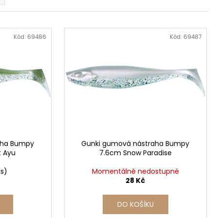
Kód:
69486
Kód:
69487
aha Bumpy
Gunki gumová nástraha Bumpy
t Ayu
7.6cm Snow Paradise
ks)
Momentálně nedostupné
28 Kč
DO KOŠÍKU