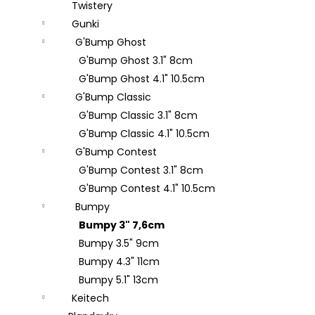
Twistery
LEADER
Následující
KAYO
Gunki
HEAVY
G'Bump Ghost
CARP
25CM
G'Bump Ghost 3.1" 8cm
25LBS
G'Bump Ghost 4.1" 10.5cm
59
G'Bump Classic
Kč
G'Bump Classic 3.1" 8cm
SAVAGE
G'Bump Classic 4.1" 10.5cm
GEAR
100%
G'Bump Contest
SOFT
G'Bump Contest 3.1" 8cm
FLUOROCARBON
0,17MM
G'Bump Contest 4.1" 10.5cm
-
0,49MM
Bumpy
50M
Bumpy 3" 7,6cm
199
Bumpy 3.5" 9cm
Kč
Bumpy 4.3" 11cm
Bumpy 5.1" 13cm
Keitech