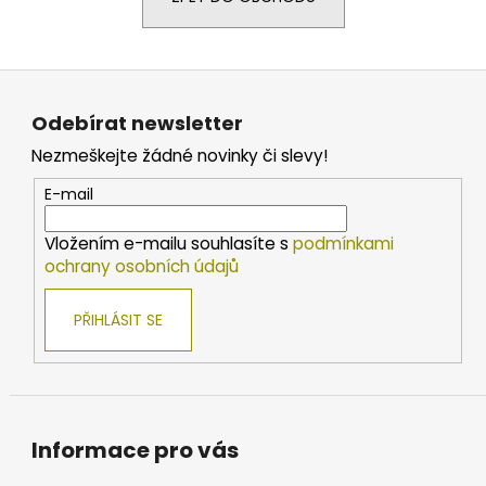
a
j
Z
í
á
t
Odebírat newsletter
p
?
Nezmeškejte žádné novinky či slevy!
a
t
E-mail
í
Vložením e-mailu souhlasíte s
podmínkami
HLEDAT
ochrany osobních údajů
PŘIHLÁSIT SE
D
o
p
o
r
Informace pro vás
u