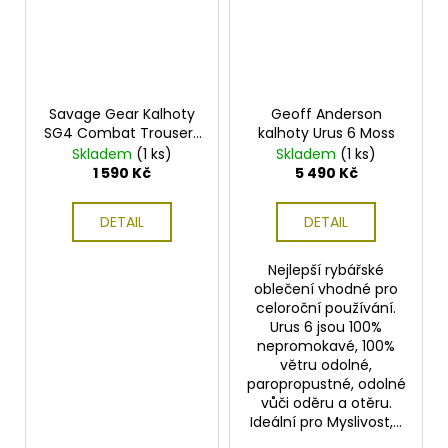
Savage Gear Kalhoty
Geoff Anderson
SG4 Combat Trousers
kalhoty Urus 6 Moss
Olive Green
Skladem
(1 ks)
Skladem
(1 ks)
1 590 Kč
5 490 Kč
DETAIL
DETAIL
Nejlepší rybářské
oblečení vhodné pro
celoroční používání.
Urus 6 jsou 100%
nepromokavé, 100%
větru odolné,
paropropustné, odolné
vůči oděru a otěru.
Ideální pro Myslivost,...