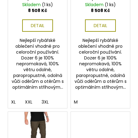
č
d
Skladem
(1 ks)
Skladem
(1 ks)
u
u
8 508 Kč
8 508 Kč
j
k
e
t
DETAIL
DETAIL
m
ů
e
Nejlepší rybářské
Nejlepší rybářské
oblečení vhodné pro
oblečení vhodné pro
celoroční používání.
celoroční používání.
ZFISH
KRMÍTKO
Dozer 6 je 100%
Dozer 6 je 100%
ECO
nepromokavá, 100%
nepromokavá, 100%
SQUARE
větru odolné,
větru odolné,
FEEDER
paropropustné, odolná
paropropustné, odolná
vůči oděrům a otěrům s
vůči oděrům a otěrům s
30
Kč
optimálním střihovým...
optimálním střihovým...
XL
XXL
3XL
M