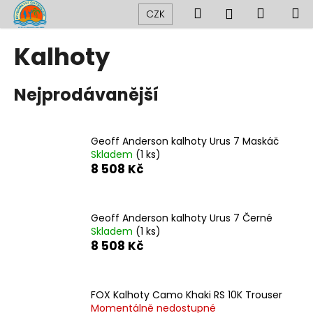
K
Přejít
Hledat
Nákup
M
Přihlášení
CZK
na
o
obsah
Zpět
Zpět
košík
š
Kalhoty
í
C
k
Nejprodávanější
o
p
o
Geoff Anderson kalhoty Urus 7 Maskáč
t
Skladem
(1 ks)
ř
8 508 Kč
e
b
u
Geoff Anderson kalhoty Urus 7 Černé
Skladem
(1 ks)
j
8 508 Kč
e
t
e
FOX Kalhoty Camo Khaki RS 10K Trouser
n
Momentálně nedostupné