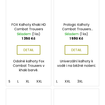
FOX Kalhoty Khaki HD
Prologic Kalhoty
Combat Trousers
Combat Trousers
Army Green
Skladem
(1 ks)
Skladem
(1 ks)
1 350 Kč
1 590 Kč
DETAIL
DETAIL
Odolné kalhoty Fox
Univerzální kalhoty k
Combat Trousers v
vodě i na běžné nošení.
khaki barvě.
S
L
XL
XXL
L
XXL
3XL