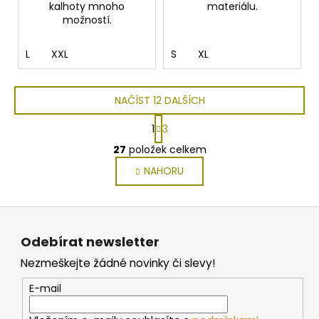
kalhoty mnoho
materiálu.
možností.
L
XXL
S
XL
NAČÍST 12 DALŠÍCH
S
1
3
t
O
r
27
položek celkem
v
á
NAHORU
l
n
k
á
o
d
Z
v
a
á
á
c
Odebírat newsletter
n
p
í
í
Nezmeškejte žádné novinky či slevy!
p
a
r
t
E-mail
v
í
k