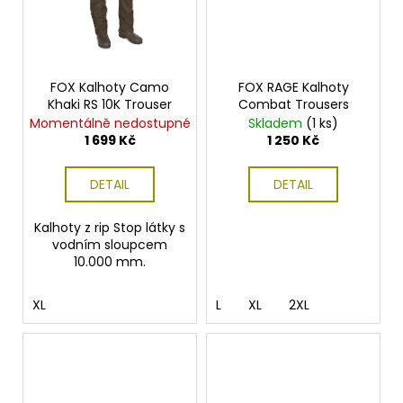
FOX Kalhoty Camo
FOX RAGE Kalhoty
Khaki RS 10K Trouser
Combat Trousers
Momentálně nedostupné
Skladem
(1 ks)
1 699 Kč
1 250 Kč
DETAIL
DETAIL
Kalhoty z rip Stop látky s
vodním sloupcem
10.000 mm.
XL
L
XL
2XL