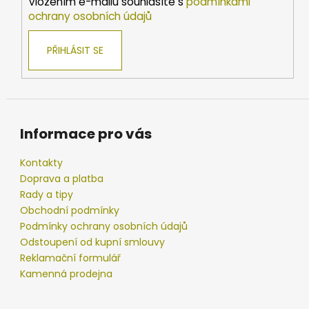
Vložením e-mailu souhlasíte s
podmínkami
y
ochrany osobních údajů
v
ý
PŘIHLÁSIT SE
p
i
s
u
Informace pro vás
Kontakty
Doprava a platba
Rady a tipy
Obchodní podmínky
Podmínky ochrany osobních údajů
Odstoupení od kupní smlouvy
Reklamační formulář
Kamenná prodejna