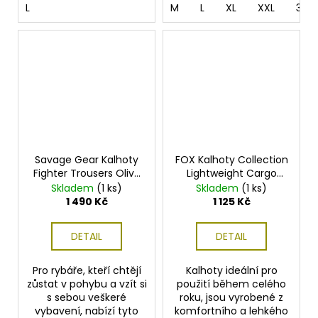
L
M
L
XL
XXL
3XL
Savage Gear Kalhoty
FOX Kalhoty Collection
Fighter Trousers Olive
Lightweight Cargo
Night
Trouser
Skladem
(1 ks)
Skladem
(1 ks)
1 490 Kč
1 125 Kč
DETAIL
DETAIL
Pro rybáře, kteří chtějí
Kalhoty ideální pro
zůstat v pohybu a vzít si
použití během celého
s sebou veškeré
roku, jsou vyrobené z
vybavení, nabízí tyto
komfortního a lehkého