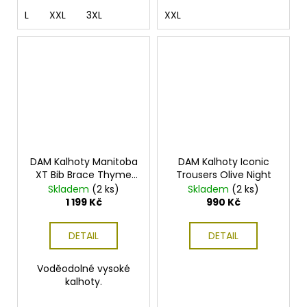
L
XXL
3XL
XXL
DAM Kalhoty Manitoba
DAM Kalhoty Iconic
XT Bib Brace Thyme
Trousers Olive Night
Green
Skladem
(2 ks)
Skladem
(2 ks)
1 199 Kč
990 Kč
DETAIL
DETAIL
Voděodolné vysoké
kalhoty.