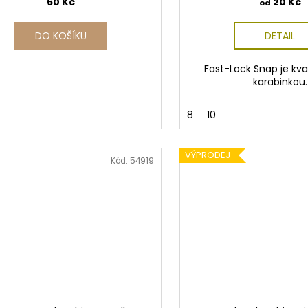
60 Kč
20 Kč
od
DO KOŠÍKU
DETAIL
Fast-Lock Snap je kval
karabinkou.
8
10
VÝPRODEJ
Kód:
54919