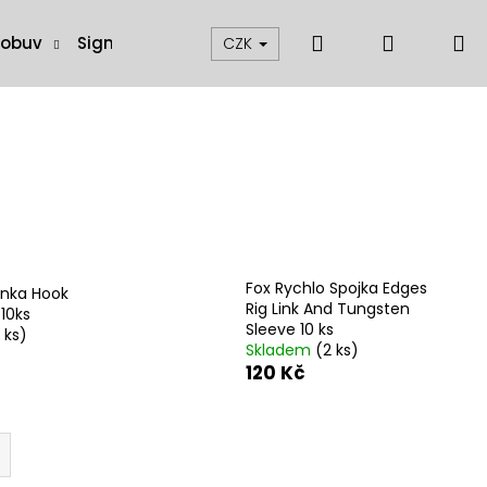
Hledat
Přihláše
N
 obuv
Signalizátory, swingery a čihátka
Muškaření
CZK
k
Fox Rychlo Spojka Edges
inka Hook
Rig Link And Tungsten
10ks
Sleeve 10 ks
 ks)
Skladem
(2 ks)
120 Kč