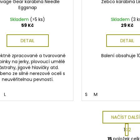
avage Gear karabina Needle
Zebco karabina Li
Eggsnap
Skladem
(>5 ks)
Skladem
(3 k
59 Kč
29 Kč
DETAIL
DETAIL
ektně zpracované a tvarované
Balení obsahuje 1
binky na jerky, plovoucí umělé
ástrahy, jigové hlavičky atd.
beno ze silné nerezové oceli s
neuvěřitelnou pevností.
L
S
M
NAČÍST DALŠÍ
S
1
2
t
O
r
15
položek cel