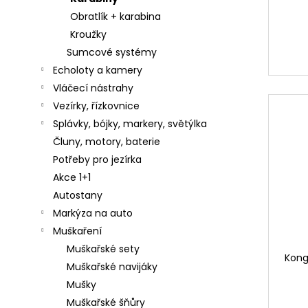
91
Obratlík + karabina
Kč
Kroužky
SURETTI
Sumcové systémy
OLOVO
Echoloty a kamery
STUBBY
S
Vláčecí nástrahy
OČKEM
Vezírky, řízkovnice
A
OBRATLÍKEM
Splávky, bójky, markery, světýlka
40
Čluny, motory, baterie
-
140G
Potřeby pro jezírka
25
Akce 1+1
Kč
Autostany
Markýza na auto
Muškaření
Muškařské sety
Kong
Muškařské navijáky
Mušky
Muškařské šňůry