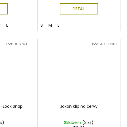
DETAIL
M
L
S
M
L
Kód:
81-6748
Kód:
AC-PCU0S
st-Lock Snap
Jaxon Klip na červy
ks)
Skladem
(2 ks)