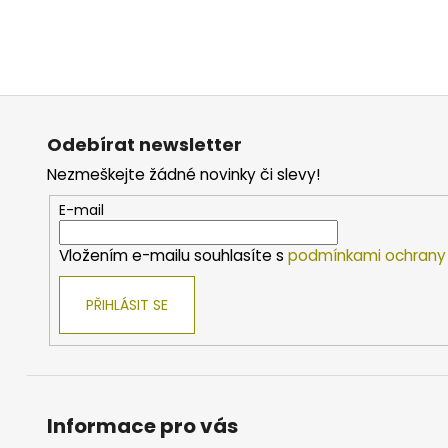
Z
á
Odebírat newsletter
p
Nezmeškejte žádné novinky či slevy!
a
t
E-mail
í
Vložením e-mailu souhlasíte s
podmínkami ochrany 
PŘIHLÁSIT SE
Informace pro vás