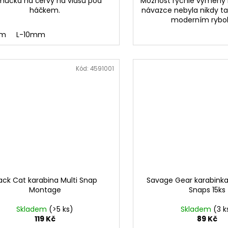
ůcka na červy na vlasu pod
Možnost rychlé výměn
háčkem.
návazce nebyla nikdy ta
moderním rybol
mm
L-10mm
Kód:
4591001
ack Cat karabina Multi Snap
Savage Gear karabinka
Montage
Snaps 15ks
Skladem
(>5 ks)
Skladem
(3 k
119 Kč
89 Kč