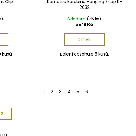
nk Clip
Kamatsu karabina Hanging Snap K-
2032
s)
Skladem
(>5 ks)
18 Kč
od
DETAIL
0 kusů.
Balení obsahuje 5 kusů.
1
2
3
4
5
6
 3
kem