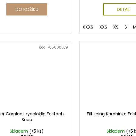
DO KOŠÍKU
DETAIL
XXXS
XXS
XS
S
Kód:
765000079
er Carplabs rychloklip Fastach
Filfishing Karabinka Fa
Snap
Skladem
(>5 ks)
Skladem
(>5 