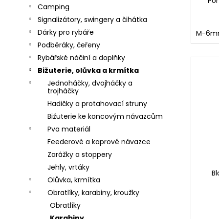
č
Pom
Camping
u
Signalizátory, swingery a čihátka
j
e
Dárky pro rybáře
M-6
m
Podběráky, čeřeny
e
Rybářské náčiní a doplňky
Bižuterie, olůvka a krmítka
Jednoháčky, dvojháčky a
trojháčky
SHIMANO
VLASEC
Hadičky a protahovací struny
TECHNIUM
Bižuterie ke koncovým návazcům
TRIBAL
0.355
Pva materiál
(1
Feederové a kaprové návazce
-
5000M)
Zarážky a stoppery
0,75
Jehly, vrtáky
Kč
Bl
Olůvka, krmítka
GAMAKATSU
Obratlíky, karabiny, kroužky
HÁČKY
Následující
Obratlíky
LS-
2210S
Karabiny