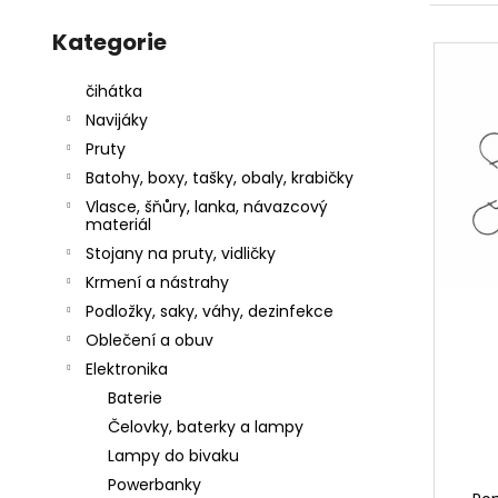
l
Přeskočit
a
e
V
kategorie
Kategorie
j
n
ý
í
í
p
čihátka
t
p
i
Navijáky
?
r
s
Pruty
o
p
Batohy, boxy, tašky, obaly, krabičky
d
r
Vlasce, šňůry, lanka, návazcový
u
materiál
o
k
Stojany na pruty, vidličky
HLEDAT
d
t
Krmení a nástrahy
u
ů
Podložky, saky, váhy, dezinfekce
k
Oblečení a obuv
D
t
Elektronika
o
ů
Baterie
p
o
Čelovky, baterky a lampy
r
Lampy do bivaku
u
Powerbanky