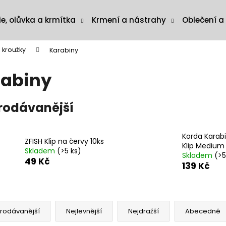
ie, olůvka a krmítka
Krmení a nástrahy
Oblečení a
, kroužky
Karabiny
abiny
rodávanější
Korda Karab
ZFISH Klip na červy 10ks
Klip Medium 
Skladem
(>5 ks)
Skladem
(>5
49 Kč
139 Kč
rodávanější
Nejlevnější
Nejdražší
Abecedně