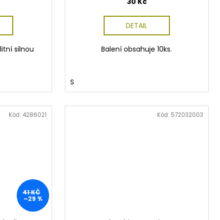
30 Kč
DETAIL
itní silnou
Balení obsahuje 10ks.
S
Kód:
4286021
Kód:
572032003
41 KČ
–29 %