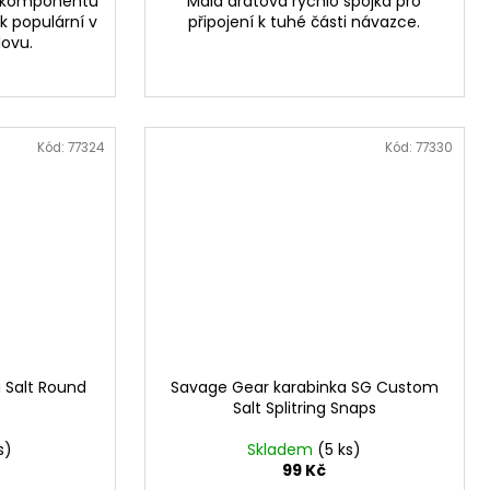
y komponentů
Malá drátová rychlo spojka pro
k populární v
připojení k tuhé části návazce.
ovu.
Kód:
77324
Kód:
77330
 Salt Round
Savage Gear karabinka SG Custom
Salt Splitring Snaps
s)
Skladem
(5 ks)
99 Kč