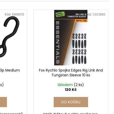
Kód:
KMW010
Kód:
CAC880
Klip Medium
Fox Rychlo Spojka Edges Rig Link And
Tungsten Sleeve 10 ks
ks)
Skladem
(2 ks)
120 Kč
DO KOŠÍKU