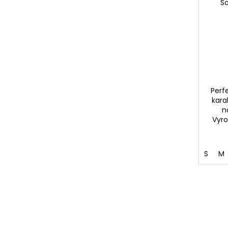
S
Perf
kara
n
Vyro
S
M