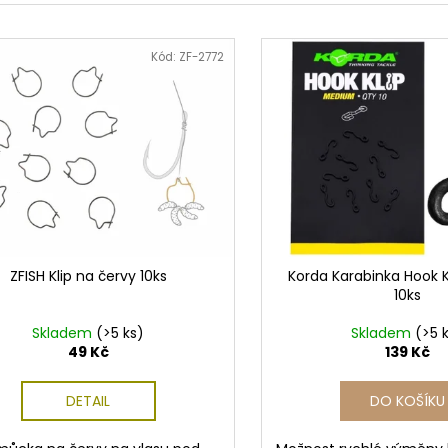
Kód:
ZF-2772
ZFISH Klip na červy 10ks
Korda Karabinka Hook 
10ks
Skladem
(>5 ks)
Skladem
(>5 
49 Kč
139 Kč
DETAIL
DO KOŠÍKU