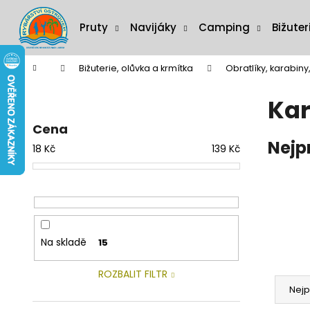
K
Přejít
na
o
Pruty
Navijáky
Camping
Bižuter
obsah
Zpět
Zpět
š
do
do
í
Domů
Bižuterie, olůvka a krmítka
Obratlíky, karabiny
C
k
obchodu
obchodu
P
o
Kar
o
p
s
o
Cena
t
Nejp
t
18
Kč
139
Kč
r
ř
a
e
n
b
n
u
í
j
Na skladě
15
p
e
a
t
Ř
ROZBALIT FILTR
n
e
a
Nejp
e
n
z