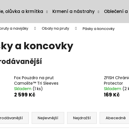
ie, olůvka a krmítka
Krmení a nástrahy
Oblečení a
pruty a navijáky
Obaly na pruty
Pásky a koncovky
ky a koncovky
rodávanější
Fox Pouzdro na prut
ZFISH Chráni
Camolite™ Tri Sleeves
Protector
Skladem
(1 ks)
Skladem
(2 
2 599 Kč
169 Kč
rodávanější
Nejlevnější
Nejdražší
Abecedně