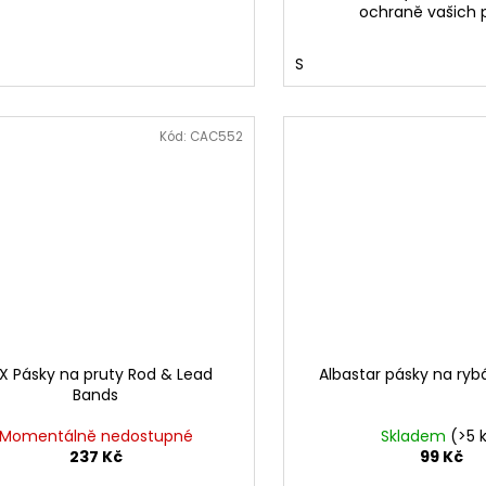
ochraně vašich p
S
Kód:
CAC552
X Pásky na pruty Rod & Lead
Albastar pásky na ryb
Bands
Momentálně nedostupné
Skladem
(>5 
237 Kč
99 Kč