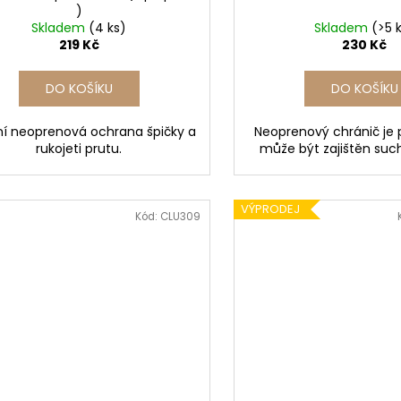
)
Skladem
(4 ks)
Skladem
(>5 
219 Kč
230 Kč
DO KOŠÍKU
DO KOŠÍKU
tní neoprenová ochrana špičky a
Neoprenový chránič je 
rukojeti prutu.
může být zajištěn su
VÝPRODEJ
Kód:
CLU309