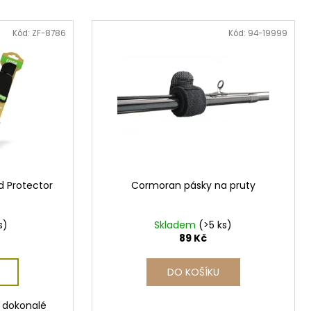
Kód:
ZF-8786
Kód:
94-19999
d Protector
Cormoran pásky na pruty
s)
Skladem
(>5 ks)
89 Kč
DO KOŠÍKU
k dokonalé