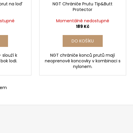
prut na loď
NGT Chrániče Prutu Tip&Butt
Protector
stupné
Momentálně nedostupné
189 Kč
DO KOŠÍKU
 slouží k
NGT chrániče konců prutů mají
bok lodi.
neoprenové koncovky v kombinaci s
nylonem.
kem