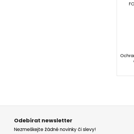
FO
Ochran
Z
á
Odebírat newsletter
p
Nezmeškejte žádné novinky či slevy!
a