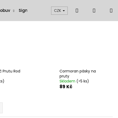
Hledat
Přihláše
N
 obuv
Signalizátory, swingery a čihátka
Muškaření
CZK
k
č Prutu Rod
Cormoran pásky na
pruty
ks)
Skladem
(>5 ks)
89 Kč