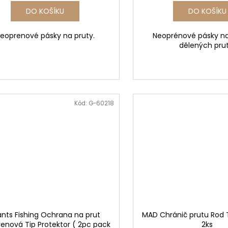
DO KOŠÍKU
DO KOŠÍKU
eoprenové pásky na pruty.
Neoprénové pásky na
dělených prut
Kód:
G-60218
ants Fishing Ochrana na prut
MAD Chránič prutu Rod T
enová Tip Protektor ( 2pc pack
2ks