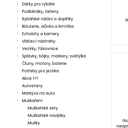
LEADER
Dárky pro rybáře
Následující
KAYO
Podběráky, čeřeny
HEAVY
CARP
Rybářské náčiní a doplňky
N
25CM
Bižuterie, olůvka a krmítka
25LBS
Echoloty a kamery
59
Kč
Vláčecí nástrahy
Vezírky, řízkovnice
SAVAGE
GEAR
Splávky, bójky, markery, světýlka
100%
Čluny, motory, baterie
SOFT
FLUOROCARBON
Potřeby pro jezírka
0,17MM
Akce 1+1
-
0,49MM
Autostany
50M
Markýza na auto
199
Muškaření
Kč
Muškařské sety
Muškařské navijáky
Gi
Mušky
neopr