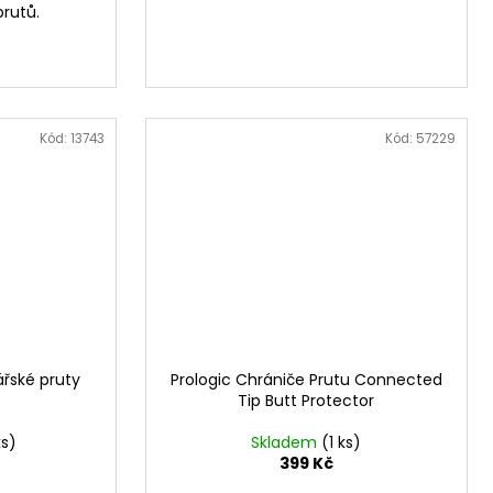
rutů.
Kód:
13743
Kód:
57229
ářské pruty
Prologic Chrániče Prutu Connected
Tip Butt Protector
ks)
Skladem
(1 ks)
399 Kč