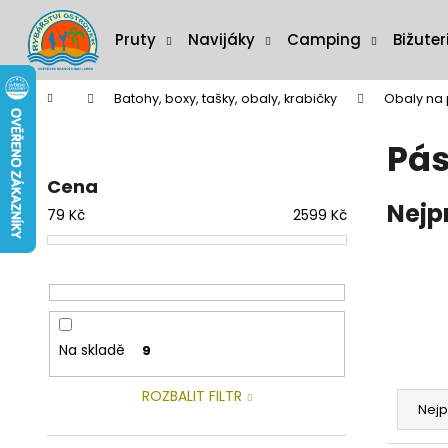
K
Přejít
na
o
Pruty
Navijáky
Camping
Bižuter
obsah
Zpět
Zpět
š
do
do
í
Domů
Batohy, boxy, tašky, obaly, krabičky
Obaly na 
C
k
obchodu
obchodu
P
o
Pás
o
p
s
o
Cena
t
Nejp
t
79
Kč
2599
Kč
r
ř
a
e
n
b
n
u
í
j
Na skladě
9
p
e
Ř
a
t
ROZBALIT FILTR
a
n
Nejp
e
z
e
n