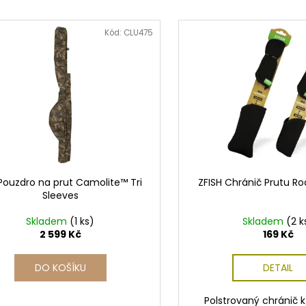
Kód:
CLU475
Pouzdro na prut Camolite™ Tri
ZFISH Chránič Prutu Ro
Sleeves
Skladem
(1 ks)
Skladem
(2 k
2 599 Kč
169 Kč
DO KOŠÍKU
DETAIL
Polstrovaný chránič 