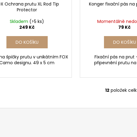
X Ochrana prutu XL Rod Tip
Konger fixační pás na 
Protector
Skladem
(>5 ks)
Momentálně nedo
249 Kč
79 Kč
DO KOŠÍKU
DO KOŠÍKU
a špičky prutu v unikátním FOX
Fixační pás na prut -
Camo designu. 49 x 5 cm
připevnění prutu na 
12
položek cel
O
v
l
á
d
a
c