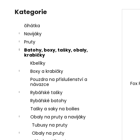
e
l
Přeskočit
a
V
kategorie
Kategorie
n
j
ý
í
í
p
čihátka
p
t
i
Navijáky
r
?
s
Pruty
o
p
Batohy, boxy, tašky, obaly,
d
krabičky
r
u
Kbelíky
o
k
Boxy a krabičky
d
HLEDAT
t
Pouzdra na příslušenství a
u
Fox 
návazce
ů
k
Rybářské tašky
t
D
Rybářské batohy
ů
o
Tašky a saky na boilies
p
Obaly na pruty a navijáky
o
Tubusy na pruty
r
u
Obaly na pruty