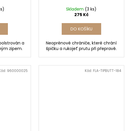
ks)
Skladem
(3 ks)
275 Kč
DO KOŠÍKU
polstrován a
Neoprénové chrániče, které chrání
chým zipem.
špičku a rukojeť prutu při přepravě.
Kód:
960000025
Kód:
FLA-TIPBUTT-184