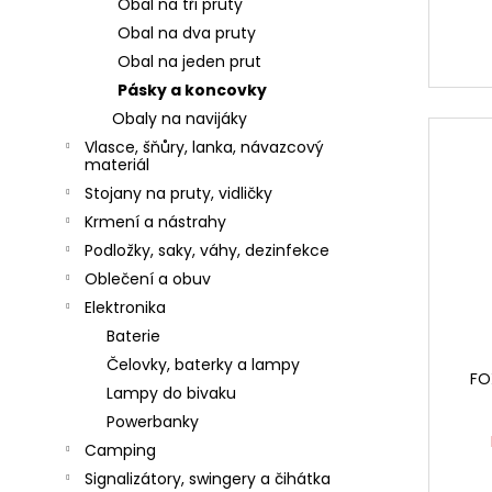
č
Obal na tři pruty
u
Obal na dva pruty
j
Obal na jeden prut
e
Pásky a koncovky
m
Obaly na navijáky
e
Vlasce, šňůry, lanka, návazcový
materiál
Stojany na pruty, vidličky
SURETTI
Krmení a nástrahy
PRŮBĚŽNÉ
OLOVO
Podložky, saky, váhy, dezinfekce
KOULE
Oblečení a obuv
1,2G
-
Elektronika
40G
Baterie
4
Čelovky, baterky a lampy
Kč
FO
Lampy do bivaku
KAMATSU
Powerbanky
KAPROVÝ
NÁVAZEC
Camping
PRO
Signalizátory, swingery a čihátka
CARP