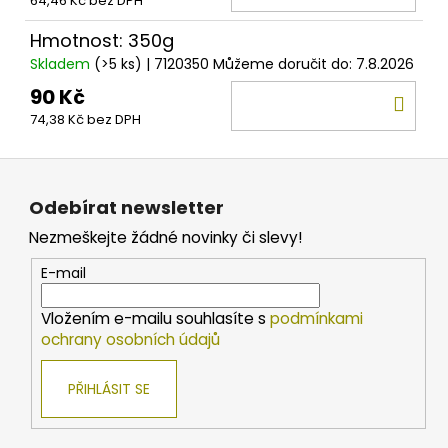
64,46 Kč bez DPH
KOŠ
Hmotnost: 350g
Skladem
(>5 ks)
| 7120350
Můžeme doručit do:
7.8.2026
90 Kč
DO
74,38 Kč bez DPH
KOŠ
Z
á
Odebírat newsletter
p
Nezmeškejte žádné novinky či slevy!
a
t
E-mail
í
Vložením e-mailu souhlasíte s
podmínkami
ochrany osobních údajů
PŘIHLÁSIT SE