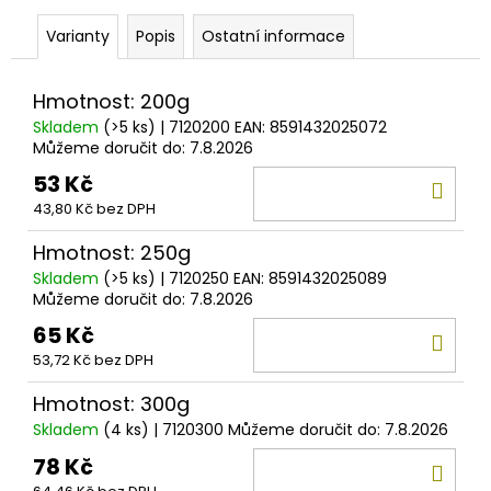
č
u
Varianty
Popis
Ostatní informace
j
e
m
Hmotnost: 200g
e
Skladem
(>5 ks)
| 7120200
EAN:
8591432025072
Můžeme doručit do:
7.8.2026
53 Kč
DO
SURETTI
OLOVO
43,80 Kč bez DPH
KOŠ
STUBBY
S
Hmotnost: 250g
OČKEM
Skladem
(>5 ks)
| 7120250
EAN:
8591432025089
A
OBRATLÍKEM
Můžeme doručit do:
7.8.2026
40
65 Kč
DO
-
140G
53,72 Kč bez DPH
KOŠ
25
Hmotnost: 300g
Kč
Skladem
(4 ks)
| 7120300
Můžeme doručit do:
7.8.2026
78 Kč
DO