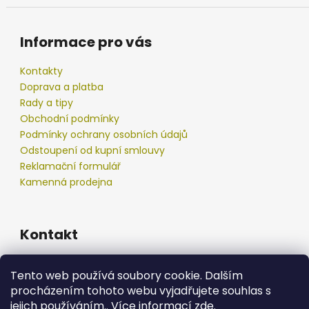
Informace pro vás
Kontakty
Doprava a platba
Rady a tipy
Obchodní podmínky
Podmínky ochrany osobních údajů
Odstoupení od kupní smlouvy
Reklamační formulář
Kamenná prodejna
Kontakt
info
@
podberak.cz
Tento web používá soubory cookie. Dalším
777 192 550
procházením tohoto webu vyjadřujete souhlas s
777 192 550
jejich používáním.. Více informací
zde
.