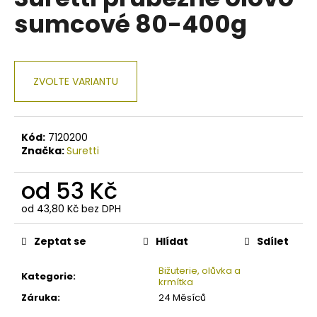
je
a
sumcové 80-400g
0,0
z
j
5
í
hvězdiček.
t
ZVOLTE VARIANTU
?
Kód:
7120200
Značka:
Suretti
HLEDAT
od
53 Kč
od
43,80 Kč
bez DPH
Měrná
D
cena:
o
Zeptat se
Hlídat
Sdílet
p
o
Bižuterie, olůvka a
Kategorie
:
krmítka
r
Záruka
:
24 Měsíců
u