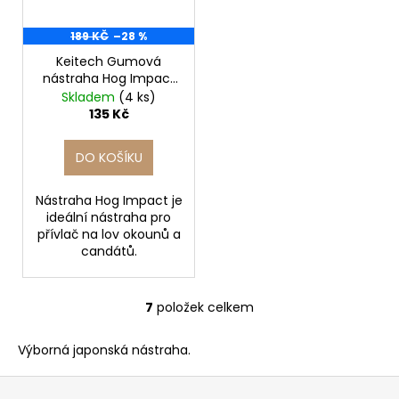
189 KČ
–28 %
Keitech Gumová
nástraha Hog Impact
3'' Sahara Olive FLK.
Skladem
(4 ks)
7cm/12ks
135 Kč
DO KOŠÍKU
Nástraha Hog Impact je
ideální nástraha pro
přívlač na lov okounů a
candátů.
7
položek celkem
O
v
Výborná japonská nástraha.
l
á
Z
d