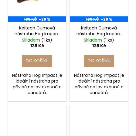
189 KČ
–28 %
189 KČ
–28 %
Keitech Gumová
Keitech Gumová
nástraha Hog Impact
nástraha Hog Impact
3'' Green Pumpkin PP.
3'' Cosmos 7cm/12ks
Skladem
(1 ks)
Skladem
(1 ks)
7cm/12ks
135 Kč
135 Kč
DO KOŠÍKU
DO KOŠÍKU
Nástraha Hog Impact je
Nástraha Hog Impact je
ideální nástraha pro
ideální nástraha pro
přívlač na lov okounů a
přívlač na lov okounů a
candátů.
candátů.