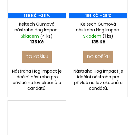
189 KČ
–28 %
189 KČ
–28 %
Keitech Gumová
Keitech Gumová
nástraha Hog Impact
nástraha Hog Impact
3'' Watermelon PP.
3'' Green Weenie
Skladem
(4 ks)
Skladem
(1 ks)
7cm/12ks
7cm/12ks
135 Kč
135 Kč
DO KOŠÍKU
DO KOŠÍKU
Nástraha Hog Impact je
Nástraha Hog Impact je
ideální nástraha pro
ideální nástraha pro
přívlač na lov okounů a
přívlač na lov okounů a
candátů.
candátů.