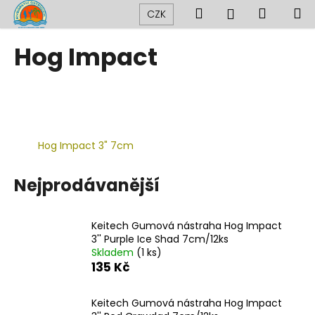
K
Přejít
Hledat
Nákup
M
Přihlášení
CZK
na
o
obsah
Zpět
Zpět
košík
š
Hog Impact
í
C
k
o
p
o
Hog Impact 3" 7cm
t
ř
Nejprodávanější
e
b
u
Keitech Gumová nástraha Hog Impact
j
3'' Purple Ice Shad 7cm/12ks
Skladem
(1 ks)
e
135 Kč
t
e
Keitech Gumová nástraha Hog Impact
n