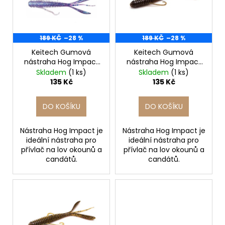
i
č
u
u
s
k
j
p
e
t
r
189 KČ
–28 %
189 KČ
–28 %
m
ů
o
Keitech Gumová
Keitech Gumová
e
nástraha Hog Impact
nástraha Hog Impact
d
3'' Purple Ice Shad
3'' Red Crawdad
Skladem
(1 ks)
Skladem
(1 ks)
u
7cm/12ks
7cm/12ks
135 Kč
135 Kč
ZFISH
k
KRMÍTKO
METHOD
t
DO KOŠÍKU
DO KOŠÍKU
FEEDER
ů
FEEDA
X
Nástraha Hog Impact je
Nástraha Hog Impact je
ideální nástraha pro
ideální nástraha pro
45
přívlač na lov okounů a
přívlač na lov okounů a
Kč
candátů.
candátů.