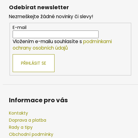
á
a
Odebírat newsletter
p
c
Nezmeškejte žádné novinky či slevy!
í
a
p
t
E-mail
r
í
v
Vložením e-mailu souhlasíte s
podmínkami
k
ochrany osobních údajů
y
v
PŘIHLÁSIT SE
ý
p
i
s
u
Informace pro vás
Kontakty
Doprava a platba
Rady a tipy
Obchodní podmínky